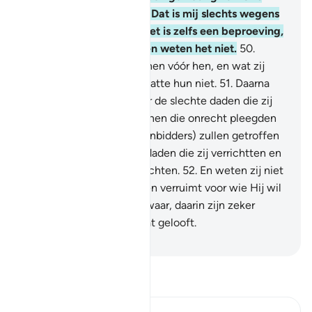
schenken, dan zegt hij: "Dat is mij slechts wegens
mijn kennis gegeven." Het is zelfs een beproeving,
maar de meesten van hen weten het niet.
50
.
Waarlijk, dit zeiden degenen vóór hen, en wat zij
plachten te verrichten baatte hun niet.
51
.
Daarna
werden zij getroffen door de slechte daden die zij
hadden verricht. En degenen die onrecht pleegden
onder hen (de afgedenaanbidders) zullen getroffen
worden door de slechte daden die zij verrichtten en
zij zullen niet kunnen vluchten.
52
.
En weten zij niet
dat Allah de voorzieningen verruimt voor wie Hij wil
en dat Hij beperkt? Voorwaar, daarin zijn zeker
Tekenen voor een volk dat gelooft.
-
Sofian S. Siregar
Lees Tafsir