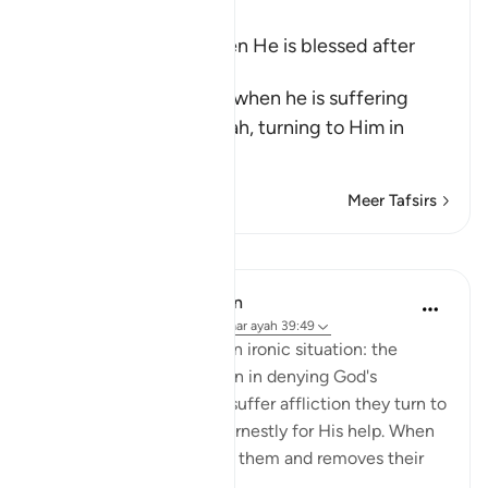
Ibn Kathir (Abridged)
How Man changes when He is blessed after
suffering Harm
Allah tells us how man, when he is suffering
from harm, prays to Allah, turning to Him in
repen
…
Lees meer
Meer Tafsirs
Lessen
In the Shade of the Quran
32 weken geleden
·
Verwijzen naar
ayah 39:49
Here is a description of an ironic situation: the
unbelievers are outspoken in denying God's
oneness, yet when they suffer affliction they turn to
none but Him, praying earnestly for His help. When
He bestows His grace on them and removes their
affliction, the...
Bekijk meer