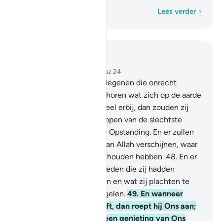
Woord voor woord
Lees verder
Lees in context
Hoofdstuk 39, Pagina 464, Juz 24
47
.
En voorwaar, als aan degenen die onrecht
pleegden alles zou toebehoren wat zich op de aarde
bevindt, en nog eens zoveel erbij, dan zouden zij
zich ermee vrij (willen) kopen van de slechtste
bestraffing op de Dag der Opstanding. En er zullen
voor hen (betraffingen) van Allah verschijnen, waar
zij nooit rekening mee gehouden hebben.
48
.
En er
zullen voor hen slechte deden die zij hadden
bedreven duidelijk worden en wat zij plachten te
bespotten zal hen omsingelen.
49
.
En wanneer
tegenspoed de mens treft, dan roept hij Ons aan;
maar wanneer Wij hem een genieting van Ons