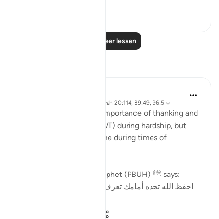
0
0
61
Lees meer lessen
Reflecties
Sana Hamdan
3 jaar geleden
·
Verwijzen naar
ayah 20:114, 39:49, 96:5
In this ayah, we see the importance of thanking and
reaching out to Allah (SWT) during hardship, but
most importantly the same during times of
blessings.
In part of a hadith the Prophet (PBUH) ﷺ says:
احفظ الله تجده أمامك تعرف إلى الله في الرخاء، يعرفك
في الش...
Bekijk meer
5
1
355