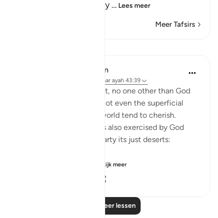
means, whoever willfully
…
Lees meer
Meer Tafsirs
Lessen
In the Shade of the Quran
32 weken geleden
·
Verwijzen naar
ayah 43:39
On the Day of Judgement, no one other than God
will have any dominion, not even the superficial
type that people in this world tend to cherish.
Judgement on that day is also exercised by God
alone, who gives every party its just deserts:
"Thus, all who believ...
Bekijk meer
0
0
28
Lees meer lessen