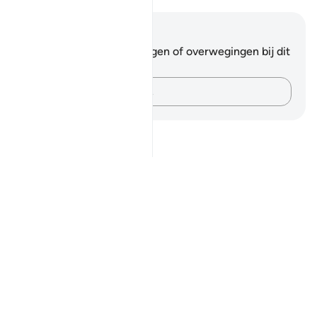
Notities en reflecties
Je hebt geen aantekeningen of overwegingen bij dit
vers.
Leg je gedachten vast…
Notes
placeholders
close