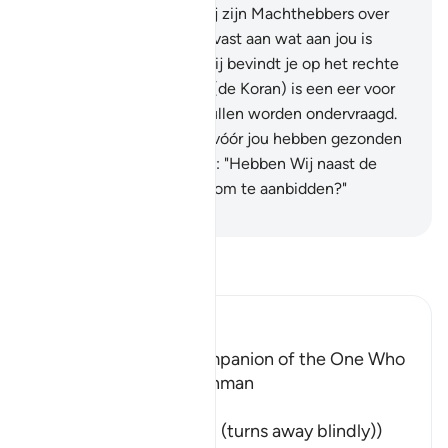
aangezegd: voorwaar, Wij zijn Machthebbers over
hen.
43
.
Houd je daarom vast aan wat aan jou is
geopenbaard. Voorwaar, jij bevindt je op het rechte
Pad.
44
.
En voorwaar, hij (de Koran) is een eer voor
jou en jouw volk. En zij zullen worden ondervraagd.
45
.
En vraag aan wie Wij vóór jou hebben gezonden
van Onze Boodschappers: "Hebben Wij naast de
Erbarmer goden gemada om te aanbidden?"
-
Sofian S. Siregar
Lees Tafsir
Ibn Kathir (Abridged)
The Shaytan is the Companion of the One Who
turns away from Ar-Rahman
وَمَن يَعْشُ
(And whosoever Ya`shu (turns away blindly))