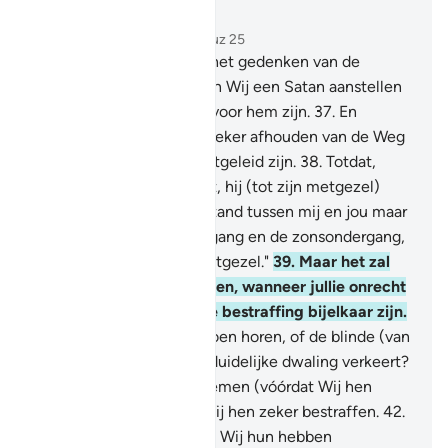
Lees in context
Hoofdstuk 43, Pagina 492, Juz 25
36
.
Ein wie nalating is in het gedenken van de
Erbarmer; voor hem zullen Wij een Satan aanstellen
en die zal een metgezel voor hem zijn.
37
.
En
voorwaar, zij zullen hen zeker afhouden van de Weg
en zij denken dat zij rechtgeleid zijn.
38
.
Totdat,
wanneer hij tot Ons komt, hij (tot zijn metgezel)
zegt: "O wee, was de afstand tussen mij en jou maar
als die tussen de zonsopgang en de zonsondergang,
(jij bent) de slechtste metgezel."
39
.
Maar het zal
jullie op die Dag niet baten, wanneer jullie onrecht
pleegden, dat jullie in de bestraffing bijelkaar zijn.
40
.
Kan jij dan de dove doen horen, of de blinde (van
hart) leiden, of hij die in duidelijke dwaling verkeert?
41
.
Als Wij jou dan wegnemen (vóórdat Wij hen
bestraffen), dan zullen Wij hen zeker bestraffen.
42
.
Of Wij laten jou zien, wat Wij hun hebben