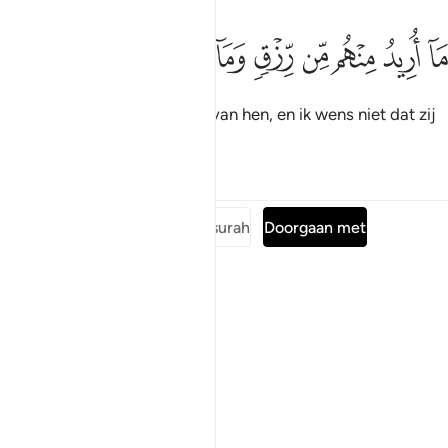
ﱪ
ﱫ
ﱬ
ﱭ
ﱮ
ﱯ
ا اريد منهم من رزق وما اريد ان يطعمون ٥٧
ﱰ
ﱱ
ﱲ
ﱳ
َآ أُرِيدُ مِنْهُم مِّن رِّزْقٍۢ وَمَآ أُرِيدُ أَن يُطْعِمُونِ ٥٧
Ik wens geen voorzieningen van hen, en ik wens niet dat zij
Mij voeden.
Tafseers
Lessen
Reflecties
Lees de volledige surah
Doorgaan met