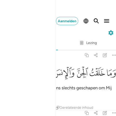
Aanmelden
51. Adh-Dhariyat
Vers voor vers
Lezing
Vertaling
: Sofian S. Siregar
51:56
ﱣ
ﱤ
ﱥ
ما خلقت الجن والانس الا ليعبدون ٥٦
ﱦ
ﱧ
ﱨ
ﱩ
َمَا خَلَقْتُ ٱلْجِنَّ وَٱلْإِنسَ إِلَّا لِيَعْبُدُونِ ٥٦
En Ik heb de Djinn's en de mens slechts geschapen om Mij
te dienen.
Tafseers
Lessen
Reflecties
Gerelateerde inhoud
51:57