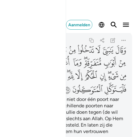
توكل المتوكلون ٦٧
Aanmelden
Yusuf
12:67
12:67
ﲓ
ﲒ
ﲑ
ﲐ
ﲏ
ﲎ
ﲍ
ﲌ
ﲜ
ﲛ
ﲚ
ﲙ
ﲘ
ﲖﲗ
ﲕ
ﲔ
ﲨ
ﲦﲧ
ﲥ
ﲣﲤ
ﲢ
ﲡ
ﲠ
ﲞﲟ
ﲝ
ﲫ
ﲪ
ﲩ
Hij zei: "O mijn zonen, ga niet door één poort naar
binnen, mar ga door verschillende poorten naar
binnen. Ik ken niets voor jullie doen tegen (de wil
van) Allah, het oordeel is slechts aan Allah. Op Hem
heb ik mijn vertrouwen gesteld. En laten zij die
vertrouwen hebben op Hem hun vertrouwen