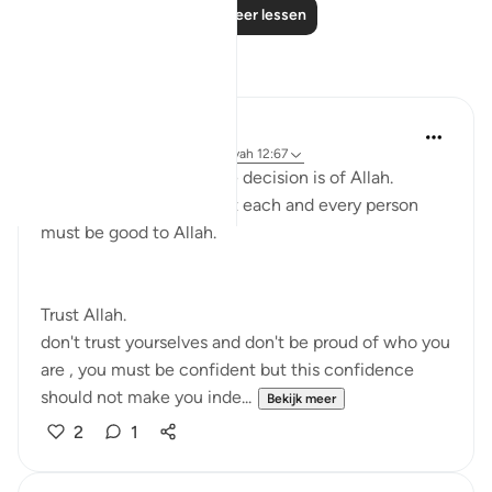
Lees meer lessen
Reflecties
Saaniya Nerekar
2 jaar geleden
·
Verwijzen naar
ayah 12:67
At the end of the day the decision is of Allah.
this makes us realize that each and every person
must be good to Allah.
Trust Allah.
don't trust yourselves and don't be proud of who you
are , you must be confident but this confidence
should not make you inde...
Bekijk meer
2
1