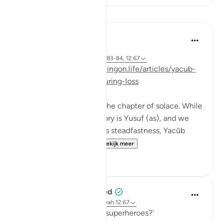
Lessen
J Yousef
3 jaar geleden
·
Verwijzen naar
ayah 12:86-87, 12:83-84, 12:67
Posted on:
https://reflectingon.life/articles/yacub-
and-solace-with-allah-during-loss
Surat Yusuf is known as the chapter of solace. While
the protagonist in this story is Yusuf (as), and we
learn so much through his steadfastness, Yacūb
teaches us solace wi...
Bekijk meer
24
2
When the Stars Prostrated
5 jaar geleden
·
Verwijzen naar
ayah 12:67
💭 'Why do children love superheroes?'