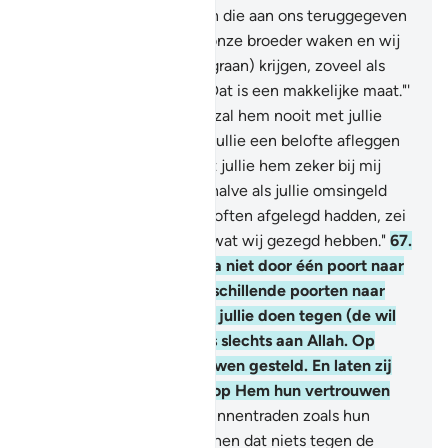
Dit zijn de onze goederen die aan ons teruggegeven
zijn, en wij kunnen over onze broeder waken en wij
kunnen een extra maat (graan) krijgen, zoveel als
een kameel kan dragen. Dat is een makkelijke maat."'
66
.
Hij (Ya'q-ôeb) zei: "Ik zal hem nooit met jullie
mee laten gaan, vóórdat jullie een belofte afleggen
in de Naam van Allah: dat jullie hem zeker bij mij
terug zullen brengen, behalve als jullie omsingeld
worden." Toen zij hun beloften afgelegd hadden, zei
hij: "Allah is Gelitige van wat wij gezegd hebben."
67
.
Hij zei: "O mijn zonen, ga niet door één poort naar
binnen, mar ga door verschillende poorten naar
binnen. Ik ken niets voor jullie doen tegen (de wil
van) Allah, het oordeel is slechts aan Allah. Op
Hem heb ik mijn vertrouwen gesteld. En laten zij
die vertrouwen hebben op Hem hun vertrouwen
stellen."
68
.
En toen zij binnentraden zoals hun
vader bevolen had, hielp hen dat niets tegen de