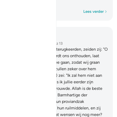
stellen."
Woord voor woord
Lees verder
Lees in context
Hoofdstuk 12, Pagina 243, Juz 13
63
.
Toen zij bij hun vader terugkeerden, zeiden zij: "O
onze vader, het graan wordt ons onthouden, laat
onze broeder met ons mee gaan, zodat wij graan
krijgen. En voorwaar, wij zullen zeker over hem
waken."
64
.
Hij (Ya'q-ôeb) zei: "Ik zal hem niet aan
jullie toevertrouwen, zoals ik jullie eerder zijn
broeder aan jullie toevertrouwde. Allah is de beste
Waker, en Hij is de Meest Barmhartige der
Erbarmers."'
65
.
Toen zij hun proviandzak
openmaakten, vonden zij hun ruilmiddelen, en zij
zeiden: "O onze vader, wat wensen wij nog meer?