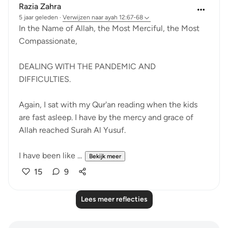
Razia Zahra
5 jaar geleden
·
Verwijzen naar
ayah 12:67-68
In the Name of Allah, the Most Merciful, the Most
Compassionate,
DEALING WITH THE PANDEMIC AND
DIFFICULTIES.
Again, I sat with my Qur'an reading when the kids
are fast asleep. I have by the mercy and grace of
Allah reached Surah Al Yusuf.
I have been like ...
Bekijk meer
15
9
Lees meer reflecties