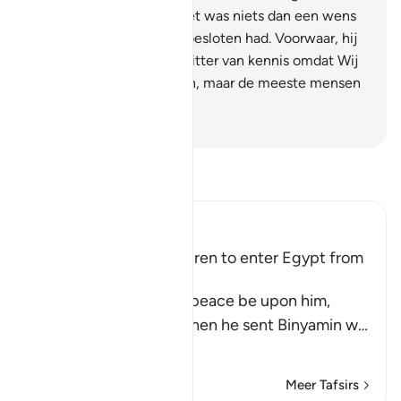
beschikking van Allah. Het was niets dan een wens
van Ya'qôeb waartoe hij besloten had. Voorwaar, hij
(Ya'qôeb) is zeker de bezitter van kennis omdat Wij
hem onderwezen hebben, maar de meeste mensen
weten (het) niet."
-
Sofian S. Siregar
Lees Tafsir
Ibn Kathir (Abridged)
Ya`qub orders His Children to enter Egypt from
Different Gates
Allah says that Ya`qub, peace be upon him,
ordered his children, when he sent Binyamin w
…
Lees meer
Meer Tafsirs