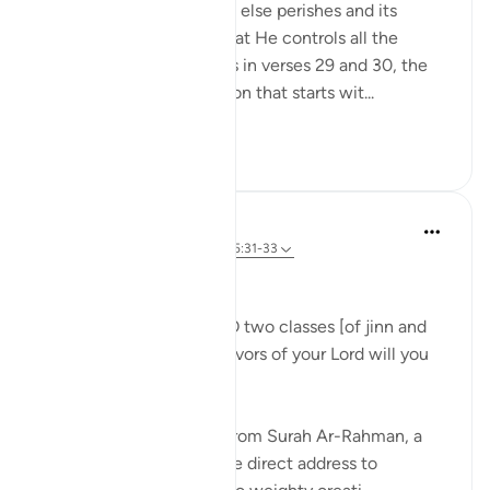
eternity while everything else perishes and its
correlate making clear that He controls all the
affairs of all His creatures in verses 29 and 30, the
surah begins a new section that starts wit...
Bekijk meer
1
0
Dr Maryam Fayyaz
vorig jaar
·
Verwijzen naar
ayah 55:31-33
﷽
'We shall attend to you, O two classes [of jinn and
men]! So which of the favors of your Lord will you
deny? ' 55:31-32
As I recite these verses from Surah Ar-Rahman, a
chill runs through me. The direct address to