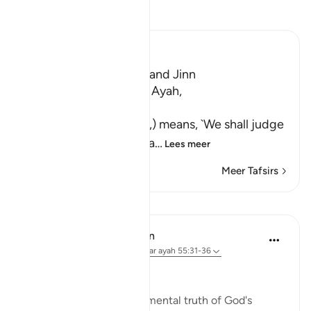
Lees Tafsir
Ibn Kathir (Abridged)
A Warning for Humans and Jinn
Ibn Jurayj said that the Ayah,
سَنَفْرُغُ لَكُمْ
(We shall attend to you,) means, `We shall judge
you,' while Al-Bukhari sa
…
Lees meer
Meer Tafsirs
Lessen
In the Shade of the Quran
31 weken geleden
·
Verwijzen naar
ayah 55:31-36
A Frightening Threat
Having stated this fundamental truth of God's