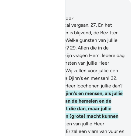
Lees in context
Hoofdstuk 55, Pagina 532, Juz 27
26
.
Alles wat op aarde is zal vergaan.
27
.
En het
Aangezicht van jouw Heer is blijvend, de Bezitter
van Majesteit en Eer.
28
.
Welke gunsten van jullie
Heer loochenen jullie dan?
29
.
Allen die in de
hemelen en op de aarde zijn vragen Hem. Iedere dag
is Hij bezig.
30
.
Welke gunsten van jullie Heer
loochenen jullie dan?
31
.
Wij zullen voor jullie een
afrekening maken, O jullie Djinn's en mensen!
32
.
Welke gunsten van jullie Heer loochenen jullie dan?
33
.
O verzameling van Djinn's en mensen, als jullie
in staat zijn de hoeken van de hemelen en de
aarde te verlaten, verlaat die dan, maar jullie
zullen die slechts met een (grote) macht kunnen
verlaten.
34
.
Welke gunsten van jullie Heer
loochenen jullie dan?
35
.
Er zal een vlam van vuur en