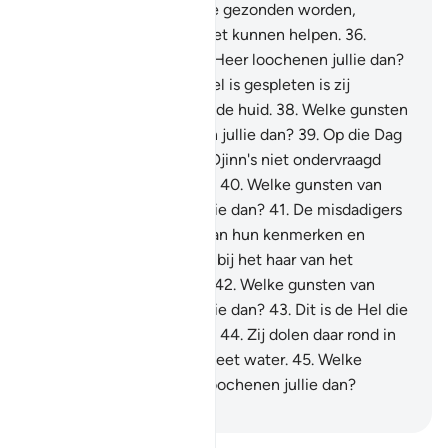
gesmolten koper tot jullie gezonden worden,
waartegen jullie elkaar niet kunnen helpen.
36
.
Welke gunsten van jullie Heer loochenen jullie dan?
37
.
Wanneer dan de hemel is gespleten is zij
rozenrood, als een geverfde huid.
38
.
Welke gunsten
van jullie Heer loochenen jullie dan?
39
.
Op die Dag
zullen de mensen en de Djinn's niet ondervraagd
worden over hun zonden.
40
.
Welke gunsten van
jullie Heer loochenen jullie dan?
41
.
De misdadigers
zullen herkend worden aan hun kenmerken en
daarna gegrepen worden bij het haar van het
voorhoofd en de voeten.
42
.
Welke gunsten van
jullie Heer loochenen jullie dan?
43
.
Dit is de Hel die
de zondaren loochenden.
44
.
Zij dolen daar rond in
het midden van kokend heet water.
45
.
Welke
gunsten van jullie Heer loochenen jullie dan?
-
Sofian S. Siregar