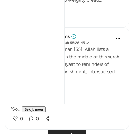
thaqalayn (الثقلين, the two weighty creati...
Bekijk meer
8
3
Tulayhah Tafsir Translations
5 jaar geleden
·
Verwijzen naar
ayah 55:26-45
Throughout surah al-Rahman [55], Allah lists a
number of His blessings. In the middle of this surah,
He devotes a number of ayaat to reminders of
death, judgement, and punishment, interspersed
with the question:
[فَبِأَيِّ آلَاءِ رَبِّكُمَا تُكَذِّبَانِ]
'So...
Bekijk meer
0
0