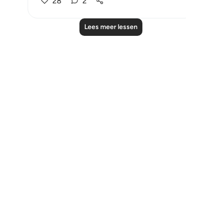
28
2
Lees meer lessen
Notes
placeholders
close