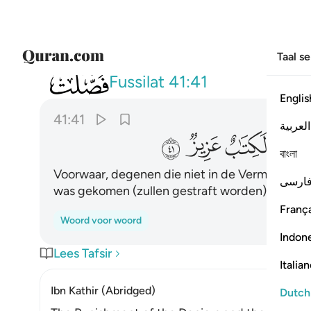
Taal s
041
ان الذين كفروا بالذكر لما جاءهم وانه 
Fussilat
41:41
Englis
41:41
العربية
ﱾ
ﱿ
ﲀ
ﲁ
বাংলা
Voorwaar, degenen die niet in de Vermaning (
ارسی
was gekomen (zullen gestraft worden). Voorwaa
França
Woord voor woord
Indon
Lees Tafsir
Italia
Ibn Kathir (Abridged)
Dutch