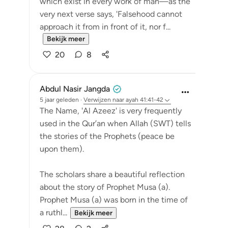
which exist in every work of man—as the
very next verse says, 'Falsehood cannot
approach it from in front of it, nor f...
Bekijk meer
20
8
Abdul Nasir Jangda
5 jaar geleden
·
Verwijzen naar
ayah 41:41-42
The Name, 'Al Azeez' is very frequently
used in the Qur’an when Allah (SWT) tells
the stories of the Prophets (peace be
upon them).
The scholars share a beautiful reflection
about the story of Prophet Musa (a).
Prophet Musa (a) was born in the time of
a ruthl...
Bekijk meer