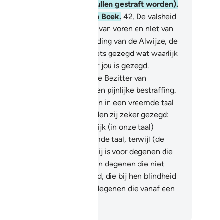
ze tot hen was gekomen (zullen gestraft worden).
orwaar, het is een verheven Boek.
42
.
De valsheid
akt hem (de Koran) niet, niet van voren en niet van
hteren. (Het is) een neerzending van de Alwijze, de
prezene.
43
.
Er wordt jou niets gezegd wat waarlijk
et tot de Boodschappers vóór jou is gezegd.
orwaar, jouw Heer is zeker de Bezitter van
geving en de Bezitter van een pijnlijke bestraffing.
.
En als Wij hem als een Koran in een vreemde taal
dden geopenbaard, dan hadden zij zeker gezegd:
ren zijn Verzen maar duidelijk (in onze taal)
gelegd!" (Hij is) in een vreemde taal, terwijl (de
feet) een Arabier is! Zeg: "Hij is voor degenen die
loven Leiding en genezing. En degenen die niet
oven, in hun oren is doofheid, die bij hen blindheid
n hart) veroorzaakt. Zij zijn degenen die vanaf een
rre plaats worden geroepen.
fian S. Siregar