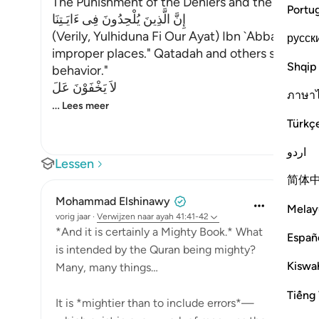
The Punishment of the Deniers and the Descrip
Portu
إِنَّ الَّذِينَ يُلْحِدُونَ فِى ءَايَـتِنَا
(Verily, Yulhiduna Fi Our Ayat) Ibn `Abbas said,
русск
improper places." Qatadah and others said, "It 
Shqip
behavior."
لاَ يَخْفَوْنَ عَلَ
ภาษา
…
Lees meer
Türkç
اردو
Lessen
简体
Mohammad Elshinawy
Melay
vorig jaar
·
Verwijzen naar
ayah 41:41-42
*And it is certainly a Mighty Book.* What
Españ
is intended by the Quran being mighty?
Kiswah
Many, many things…
Tiếng 
It is *mightier than to include errors*—