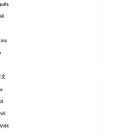
tion of the Qur'an
Al
guês
en 
 "Al-Ilhad means putting words in their
ий
vo
means disbelief and obstinate
vo
al
mi
ไทย
dag
e
beh
Meer Tafsirs
al
Reflecties
zij
中文
le
de
Mohammad Elshinawy
u
32 weken geleden
·
Verwijzen naar
ayah 41:41
di
Geplaatst in
Changed by the Quran
ve
ol
Mightier than mountains…
be
ili
Ops
While nobody can change the Quran, the
Alz
Việt
Quran can change anybody.
di