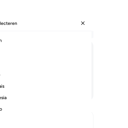
electeren
Aanmelden
Le
h
Hoo
33
ﱷ
ﱸ
ﱹ
ﱺ
ﱻ
ﱼﱽ
op
ze
de Koran) geloven nadat deze tot hen
go
ف
r, het is een verheven Boek.
kw
is
vi
Lees verder
Ma
esia
ge
be
no
ve
toe