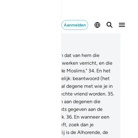
Aanmelden
es in context
fdstuk 41, Pagina 481, Juz 24
.
En wiens woord is beter den dat van hem die
roept tot Allah en die goede werken verricht, en die
gt: "Voorwaar, ik behoor tot de Moslims."
34
.
En het
ede en het kwade zijn niet gelijk: beantwoord (het
ade) met wat beter is, dan zal degene met wie je in
jandschap leefde als een oprechte vriend worden.
35
.
ar dit wordt slechts gegeven aan degenen die
duldig zijn en dit wordt slechts gegeven aan de
zitter van een geweldig geluk.
36
.
En wanneer een
rzoeking van de Satan jou treft, zoek dan je
vlucht bij Allah: voorwaar, Hij is de Alhorende, de