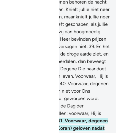
wetende.
37
.
En tot Zijn Tekenen behoren de nacht
de dag, en de zon en de maan. Knielt jullie niet neer
orde zon en niet voorde maan, maar knielt jullie neer
or Allah, Degene Die hen heeft geschapen, als jullie
leen Hem aanbidden.
38
.
Als zij dan hoogmoedig
n: degenen die zich bij jouw Heer bevinden prijzen
 en nacht Zijn Glorie en zij versagen niet.
39
.
En het
oort tot Zijn Tekenen dat jij de droge aarde ziet, en
s Wij er dan water op doen neerdalen, dan beweegt
 en zet zij zich uit. Voorwaar, Degene Die haar doet
ven, doet zeker ook de doden leven. Voorwaar, Hij is
 Almachtige over alle zaken.
40
.
Voorwaar, degenen
e Onze Verzen verdraaien zijn niet voor Ons
rborgen. Is dan wie in het Vuur geworpen wordt
ter, of wie veilig aankomt op de Dag der
tanding? Doet wat jullie willen: voorwaar, Hij is
iende over wat jullie doen.
41
.
Voorwaar, degenen
e niet in de Vermaning (de Koran) geloven nadat