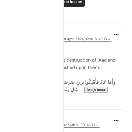
Lees meer lessen
Reflecties
Basit Minhas
12 weken geleden
·
Verwijzen naar
ayah 31:20, 69:6-8, 45:13
A Reflection on سَخَّرَ
Allah (SWT) speaks of the destruction of 'Aad and
describes what was unleashed upon them:
وَأَمَّا عَادٌ فَأُهْلِكُوا بِرِيحٍ صَرْصَرٍ عَاتِيَةٍ * سَخَّرَهَا عَلَيْهِمْ سَبْعَ
لَيَالٍ وَثَمَانِيَةَ أَيَّامٍ حُسُومًا فَتَرَى الْقَوْمَ ...
Bekijk meer
51
33
Ahmed Amin
25 weken geleden
·
Verwijzen naar
ayah 31:20, 45:13
Bismillahi