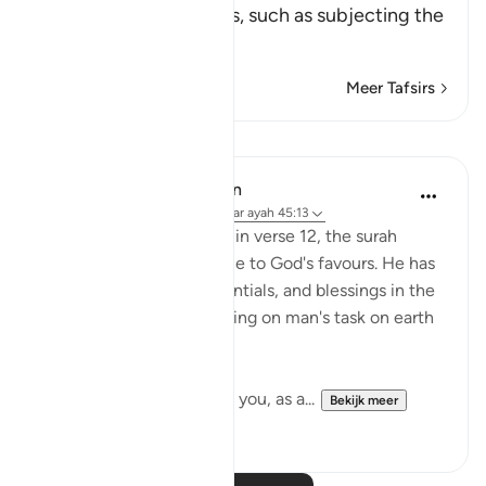
He gave to His servants, such as subjecting the
…
Lees meer
Meer Tafsirs
Lessen
In the Shade of the Quran
31 weken geleden
·
Verwijzen naar
ayah 45:13
Having specified the sea in verse 12, the surah
makes a general reference to God's favours. He has
made all the forces, potentials, and blessings in the
universe that have a bearing on man's task on earth
subservient to him:
'And He has subjected to you, as a...
Bekijk meer
1
0