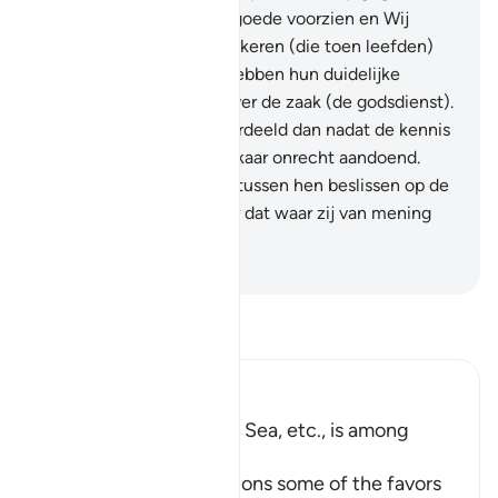
Wij hebben hun van het goede voorzien en Wij
hebben hen boven de volkeren (die toen leefden)
bevoorrecht.
17
.
En Wij hebben hun duidelijke
aanwijzingen gegeven over de zaak (de godsdienst).
Zij raakten niet eerder verdeeld dan nadat de kennis
tot hen gekomen was, elkaar onrecht aandoend.
Voorwaar, jouw Heer zal tussen hen beslissen op de
Dag der Opstanding, over dat waar zij van mening
over verschilden.
-
Sofian S. Siregar
Lees Tafsir
Ibn Kathir (Abridged)
The Subjugation of the Sea, etc., is among
Allah's Signs
Allah the Exalted mentions some of the favors