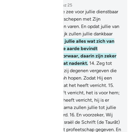
Hoofdstuk 45, Pagina 499, Juz 25
12
.
Allah is Degene Die de zee voor jullie dienstbaar
heeft gemaakt, opdat de schepen met Zijn
toestemming erop kunnen varen. En opdat jullie van
Zijn gunst zoeken. Hopelijk zullen jullie dankbaar
zijn.
13
.
En Hij heeft voor jullie alles wat zich van
Hem in de hemelen en de aarde bevindt
dienstbaar gemaakt. Voorwaar, daarin zijn zeker
Tekenen voor een volk dat nadenkt.
14
.
Zeg tot
degenen die geloven dat zij degenen vergeven die
niet op de Dagen van Allah hopen. Zodat Hij een
volk zal vergelden voor wat het heeft verricht.
15
.
Wie een goede daad heeft verricht, het is voor hem;
en wie een slechte daad heeft verricht, hij is er
verantwoordelijk voor. Daarna zullen jullie tot jullie
Heer worden teruggekeerd.
16
.
En voorzeker, Wij
hebben de Kinderen van Israël de Schrift (de Taurât)
en de heerschappij en het profeetschap gegeven. En