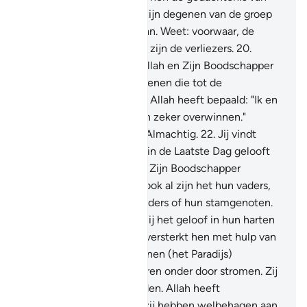
Allah deed vergeten. Zij zijn degenen van de groep
(volgelingen) van de Satan. Weet: voorwaar, de
volgelingen van de Satan zijn de verliezers.
20
.
Voorwaar, degenen die Allah en Zijn Boodschapper
tegenstreven: zij zijn degenen die tot de
vernederden behoren.
21
.
Allah heeft bepaald: "Ik en
Mijn Boodschapper zullen zeker overwinnen."
Voorwaar, Allah is Sterk, Almachtig.
22
.
Jij vindt
geen volk dat in Allah en in de Laatste Dag gelooft
dat degenen die Allah en Zijn Boodschapper
tegenstreven bevriendt, ook al zijn het hun vaders,
of hun zonen of hun broeders of hun stamgenoten.
Zij zijn degenen bij wie Hij het geloof in hun harten
heeft geschreven en Hij versterkt hen met hulp van
Hem, en Hij doet hen Tuinen (het Paradijs)
binnengaan waar de rivieren onder door stromen. Zij
zijn daarin eeuwig levenden. Allah heeft
welbehagen aan hen en zij hebben welbehagen aan