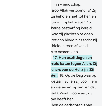
14
.
Zie jij degenen die zich (in vriendschap)
wendden tot een volk waarop Allah vertoornd is? Zij
behoren niet tot jullie en zij behoren niet tot hen en
zij zweren bij een leugen terwijl zij het weten.
15
.
Allah heeft voor hen een harde bestraffing bereid.
Voorwaar, slecht was het wat zij plachten te doen.
16
.
Zij maakten hun eden tot een hindernis (zodat zij
zich beschermden) en zij hielden toen af van de
Weg van Allah. Voor hen is er daarom een
vernederende bestraffing.
17
.
Hun bezittingen en
hun kinderen zullen hen niets baten tegen Allah. Zij
zijn degenen die de bewoners van de Hel zijn. Zij
zijn daarin eeuwig levenden.
18
.
Op de Dag waarop
Allah hen allen zal doen opstaan, zullen zij voor Hem
zweren zoals zij voor jullie zweren en zij denken dat
zij iets hebben (dat hen baat). Weet: voorwaar, zij
zijn leugenaars.
19
.
De Satan heeft hen
overmeesterd, waarna hij hen de gedachtenis van