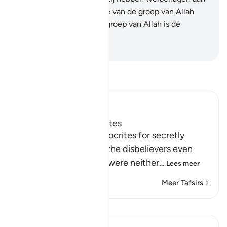
Hem. Zij zijn degenen die van de groep van Allah
zijn. Weet: voorwaar, de groep van Allah is de
winnaar.
-
Sofian S. Siregar
Lees Tafsir
Ibn Kathir (Abridged)
Chastising the Hypocrites
Allah chastises the hypocrites for secretly
aiding and supporting the disbelievers even
though, in reality, they were neither
…
Lees meer
Meer Tafsirs
Lessen