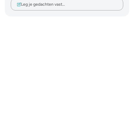
Leg je gedachten vast…
Notes
placeholders
close