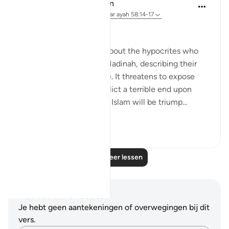
In the Shade of the Quran
31 weken geleden
·
Verwijzen naar
ayah 58:14-17
False Swearing
The surah speaks anew about the hypocrites who
befriended the Jews in Madinah, describing their
true position and attitude. It threatens to expose
their hypocrisy and to inflict a terrible end upon
them. It makes clear that Islam will be triump...
Bekijk meer
0
0
Lees meer lessen
Notities en reflecties
Je hebt geen aantekeningen of overwegingen bij dit
vers.