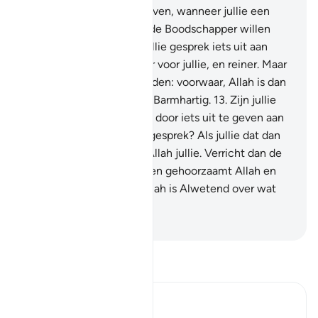
doen.
12
.
O jullie die geloven, wanneer jullie een
persoonlijk gesprek met de Boodschapper willen
voeren, geeft dan vóór jullie gesprek iets uit aan
liefdadigheid. Dat is beter voor jullie, en reiner. Maar
als jullie niets kunnen vinden: voorwaar, Allah is dan
Vergevensgezind, Meest Barmhartig.
13
.
Zijn jullie
bevreesd voor (armoede) door iets uit te geven aan
liefdadigheid, vóór jullie gesprek? Als jullie dat dan
niet doen, dan vergeeft Allah jullie. Verricht dan de
shalât en geeft de zakât en gehoorzaamt Allah en
Zijn Boodschapper. En Allah is Alwetend over wat
jullie doen.
-
Sofian S. Siregar
Lees Tafsir
Ibn Kathir (Abridged)