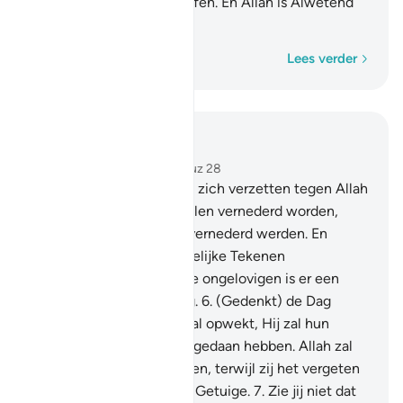
is gegeven in rang verheffen. En Allah is Alwetend
over wat jullie doen.
Woord voor woord
Lees verder
Lees in context
Hoofdstuk 58, Pagina 543, Juz 28
5
.
Voorwaar, degenen die zich verzetten tegen Allah
en Zijn Boodschapper zullen vernederd worden,
zoals degenen vóór hen vernederd werden. En
waarlijk, Wij hebben duidelijke Tekenen
neergezonden. En voor de ongelovigen is er een
vernederende bestraffing.
6
.
(Gedenkt) de Dag
waarop Allah Hen allemaal opwekt, Hij zal hun
daarop meedelen wat zij gedaan hebben. Allah zal
het nauwkeurig opsommen, terwijl zij het vergeten
hebben. Allah is van alles Getuige.
7
.
Zie jij niet dat