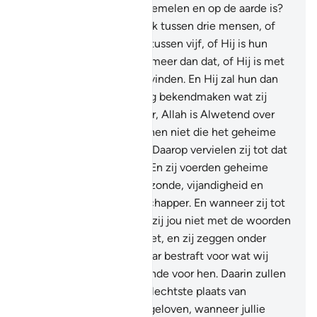
Allah weet wat er in de hemelen en op de aarde is?
Er is geen geheim gesprek tussen drie mensen, of
Hij is hun vierde; en niet tussen vijf, of Hij is hun
zesde; en niet minder of meer dan dat, of Hij is met
hen, waar zij zich ook bevinden. En Hij zal hun dan
op de Dag der Opstanding bekendmaken wat zij
hebben gedaan. Voorwaar, Allah is Alwetend over
alle zaken.
8
.
Zie jij degenen niet die het geheime
gesprek verboden werd? Daarop vervielen zij tot dat
wat hun verboden werd. En zij voerden geheime
gesprekken omwille van zonde, vijandigheid en
opstand tegen de Boodschapper. En wanneer zij tot
jou kwamen, begroetten zij jou niet met de woorden
waarmee Allah jou begroet, en zij zeggen onder
elkaar: "Had Allah ons maar bestraft voor wat wij
zeiden." De Hel is voldoende voor hen. Daarin zullen
zij branden. En dat is de slechtste plaats van
terugkeer!
9
.
O jullie die geloven, wanneer jullie