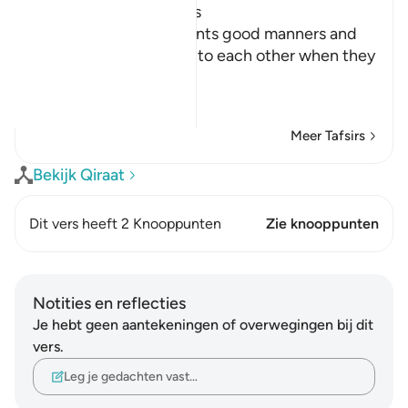
Manners for Assemblies
Allah teaches His servants good manners and
orders them to be kind to each other when they
are sitting together,
يأَيُّهَا الَّذِ
…
Lees meer
Meer Tafsirs
Bekijk Qiraat
Dit vers heeft 2 Knooppunten
Zie knooppunten
Notities en reflecties
Je hebt geen aantekeningen of overwegingen bij dit
vers.
Leg je gedachten vast…