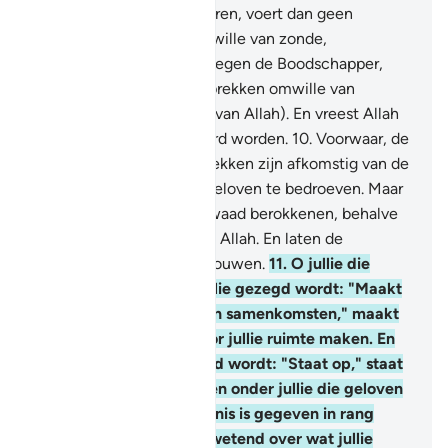
geheime gesprekken voeren, voert dan geen
geheime gesprekken omwille van zonde,
vijandigheid en opstand tegen de Boodschapper,
maar voert geheime gesprekken omwille van
goedheid en het vrezen (van Allah). En vreest Allah
tot Wie jullie teruggekeerd worden.
10
.
Voorwaar, de
(slechte) geheime gesprekken zijn afkomstig van de
Satan, om degenen die geloven te bedroeven. Maar
hij kan hen geen enkel kwaad berokkenen, behalve
met de toestemming van Allah. En laten de
gelovigen dan Allah vertrouwen.
11
.
O jullie die
geloven, wanneer tot jullie gezegd wordt: "Maakt
ruimte in de plaatsen van samenkomsten," maakt
dan ruimte; Allah zal voor jullie ruimte maken. En
wanneer tot jullie gezegd wordt: "Staat op," staat
dan op; Allah zal degenen onder jullie die geloven
en degenen aan wie kennis is gegeven in rang
verheffen. En Allah is Alwetend over wat jullie