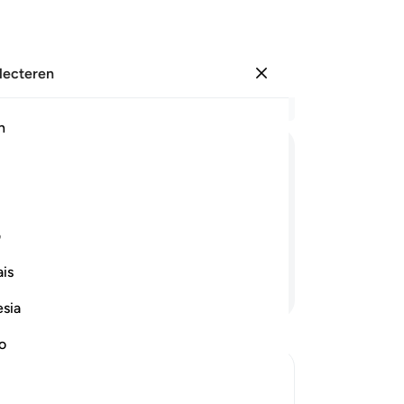
electeren
Aanmelden
Le
h
Hoo
55
ﲕ
ﲖ
ﲗ
ﲘ
ﲙ
ﲚ
zul
ju
tdag zijn en laat de mensen in de
he
ف
ma
is
ji
Lees verder
ve
esia
wi
ko
no
wij
gel