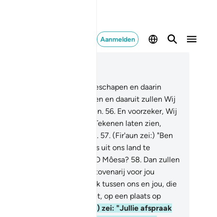
Aanmelden
es in context
fdstuk 20, Pagina 315, Juz 16
.
Uit haar hebben Wij jullie geschapen en daarin
len Wij jullie terug doen keren en daaruit zullen Wij
llie een andere keer opwekken.
56
.
En voorzeker, Wij
bben hem (Fir'aun) al Onze Tekenen laten zien,
ar hij ontkende en weigerde.
57
.
(Fir'aun zei:) "Ben
j naar ons toegekomen om ons uit ons land te
rdrijven met jouw tovenarij, O Môesa?
58
.
Dan zullen
j zeker met eenzelfde soort tovenarij voor jou
men, maak maar een afspraak tussen ons en jou, die
 niet verbreken en jij ook niet, op een plaats op
ijke afstand."
59
.
Hij (Môesa) zei: "Jullie afspraak