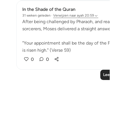
In the Shade of the Quran
31 weken geleden
·
Verwijzen naar
ayah 20:59
After being challenged by Pharaoh, and ready to tak
sorcerers, Moses delivered a straight answer:
"Your appointment shall be the day of the Festival;
is risen high." (Verse 59)
0
0
Lees meer le
Notes
placeholders