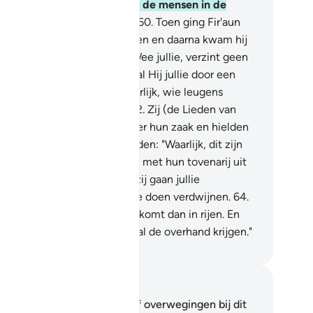
l op de feestdag zijn en laat de mensen in de
htend verzameld worden."
60
.
Toen ging Fir'aun
g om zijn plannen te beramen en daarna kwam hij
ug.
61
.
Môesa zei tot hen: "Wee jullie, verzint geen
gens over Allah, want dan zal Hij jullie door een
traffing vernietigen. En waarlijk, wie leugens
zint is degene die verlist."
62
.
Zij (de Lieden van
r'aun) twistten met elkaar over hun zaak en hielden
n geheim overleg.
63
.
Zij zeiden: "Waarlijk, dit zijn
er twee tovenaars, die jullie met hun tovenarij uit
lie land willen verdrijven en zij gaan jullie
volgenswaardige levenswijze doen verdwijnen.
64
.
lt daaarom jullie plan op en komt dan in rijen. En
rlijk, hij die vandaag Wint zal de overhand krijgen."
fian S. Siregar
tities en reflecties
 hebt geen aantekeningen of overwegingen bij dit