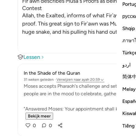
Fir`awn describes Musa's Proofs as being Magi
Portu
Contest
Allah, the Exalted, informs of what Fir`awn sa
русск
proof. This great sign to Fir`awn was Musa cas
Shqip
huge snake, and his pulling his hand out from 
ภาษา
Türkç
Lessen
اردو
In the Shade of the Quran
简体
31 weken geleden
·
Verwijzen naar
ayah 20:59
Moses accepts Pharaoh's challenge and sets the app
Melay
people are in the mood to celebrate, gathering in t
Españ
"Answered Moses: Your appointment shall be the day o
Kiswah
Bekijk meer
0
0
Tiếng 