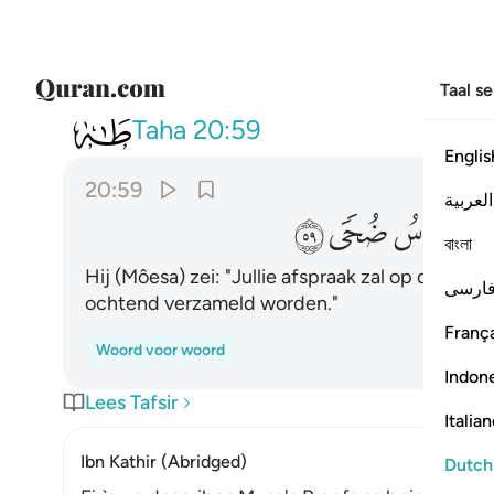
Taal s
020
قال موعدكم يوم الزينة وان 
Taha
20:59
Englis
20:59
العربية
ﲛ
ﲜ
ﲝ
বাংলা
Hij (Môesa) zei: "Jullie afspraak zal op de fees
ارسی
ochtend verzameld worden."
França
Woord voor woord
Indon
Lees Tafsir
Italia
Ibn Kathir (Abridged)
Dutch