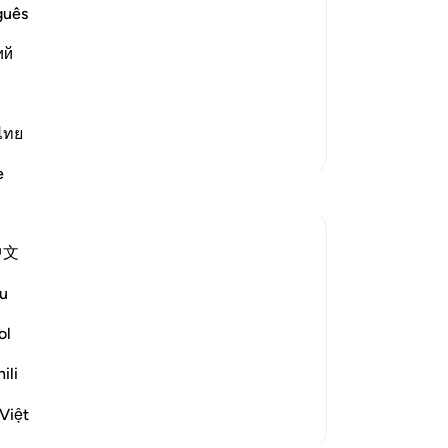
c and Their Agreement to hold a
za
guês
oc
id to Musa when he showed him the great
ий
we
ting down his stick which became a
ter
und
…
leu
Lees meer
bes
ไทย
Meer Tafsirs
ver
e
Fi
ee
zek
中文
jul
na
ointment for a festival day when the
u
Ste
he main squares and open areas:
waa
ol
-
So
f the Festival; and let the people as...
ili
No
Việt
Je