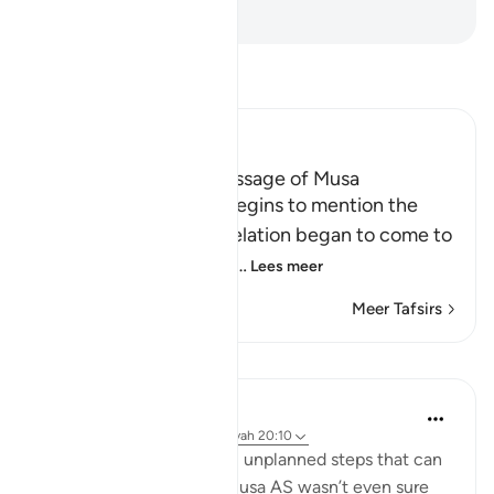
-
Sofian S. Siregar
Lees Tafsir
Ibn Kathir (Abridged)
A Discussion of the Message of Musa
From this point, Allah begins to mention the
story of Musa, how revelation began to come to
Him, and Allah's speaki
…
Lees meer
Meer Tafsirs
Reflecties
Samer Abbas
6 jaar geleden
·
Verwijzen naar
ayah 20:10
Sometimes it is the small unplanned steps that can
result in big outcomes. Musa AS wasn’t even sure