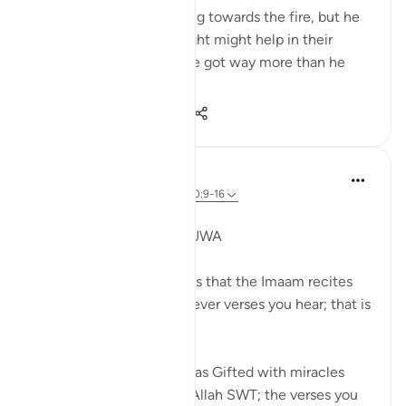
what he’d get out of going towards the fire, but he
took a step that he thought might help in their
journey, and as a result he got way more than he
bargained f...
Bekijk meer
11
2
377
Syaari Ab Rahman
vorig jaar
·
Verwijzen naar
ayah 20:9-16
JUZ 16
MUSA (AS) IN WADI THUWA
Pay attention to the ayahs that the Imaam recites
during Taraweeh. Whichever verses you hear; that is
YOUR Gift.
Just like how Musa AS was Gifted with miracles
during his meeting with Allah SWT; the verses you