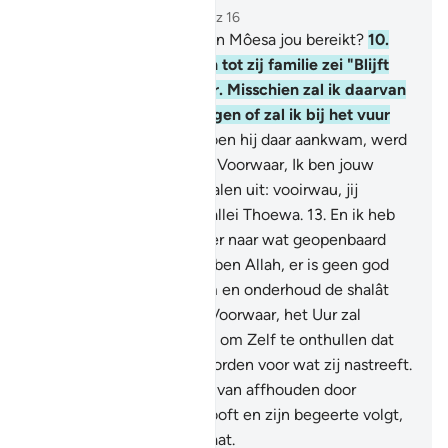
Hoofdstuk 20, Pagina 312, Juz 16
9
.
En heeft het verhaal van Môesa jou bereikt?
10
.
Toen hij een vuur zag, en tot zij familie zei "Blijft
hier, want ik zie een vuur. Misschien zal ik daarvan
een fakkel bij jullie brengen of zal ik bij het vuur
Leiding vinden."
11
.
En toen hij daar aankwam, werd
geroepen: "O Môesa!"
12
.
Voorwaar, Ik ben jouw
Heer, dus trek jouw sandalen uit: vooirwau, jij
bevindt je in de heilige vallei Thoewa.
13
.
En ik heb
jou uitverkoren, dus luister naar wat geopenbaard
wordt.
14
.
Voorwaarm, Ik ben Allah, er is geen god
dan Ik. Aanbid mij daarom en onderhoud de shalât
om Mij te gedenken.
15
.
Voorwaar, het Uur zal
komen. Ik sta op het punt om Zelf te onthullen dat
iedere ziel beloond zal worden voor wat zij nastreeft.
16
.
Laat je daarom er niet van affhouden door
degene die er niet in gelooft en zijn begeerte volgt,
zodat jij niet ten onder gaat.