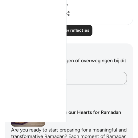
hear is meant f...
Bekijk meer
8
0
226
Lees meer reflecties
Notities en reflecties
Je hebt geen aantekeningen of overwegingen bij dit
vers.
Leg je gedachten vast…
Leerplannen
Preparing our Hearts for Ramadan
Are you ready to start preparing for a meaningful and
transformative Ramadan? Each moment of Ramadan