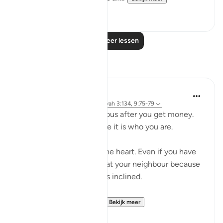
0
0
Lees meer lessen
Reflecties
Salah Sheikh
5 jaar geleden
·
Verwijzen naar
ayah 3:134, 9:75-79
You don't become generous after you get money.
You are generous because it is who you are.
Generosity is a state of the heart. Even if you have
no money you will smile at your neighbour because
that is where your heart is inclined.
So with instilling withi...
Bekijk meer
1
2