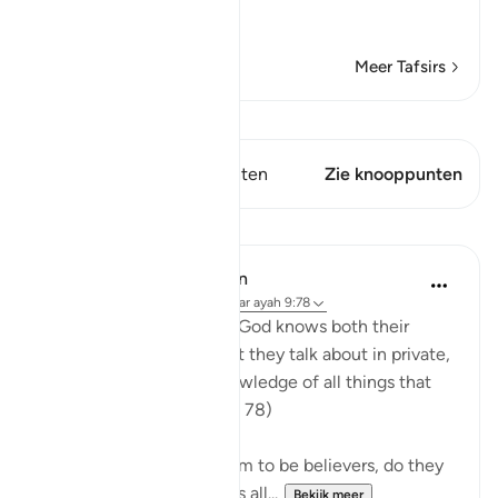
His bounty,
…
Lees meer
Meer Tafsirs
Bekijk Qiraat
Dit vers heeft 1 Knooppunten
Zie knooppunten
Lessen
In the Shade of the Quran
31 weken geleden
·
Verwijzen naar
ayah 9:78
"Do they not realize that God knows both their
secret thoughts and what they talk about in private,
and that God has full knowledge of all things that
are hidden away?" (Verse 78)
Since the hypocrites claim to be believers, do they
not know that God knows all...
Bekijk meer