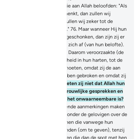
75
.
En onder hen zijn er die aan Allah beloofden: "Als
Hij ons van Zijn gunst schenkt, dan zullen wij
bijdragen geven en dan zullen wij zeker tot de
rechtschapenen behoren."
76
.
Maar wanneer Hij hun
dan van Zijn gunst heeft geschonken, dan zijn zij er
gierig mee en wenden zij zich af (van hun belofte).
En zij wenden zich af.
77
.
Daarom veroorzaakte (de
gierigheid) huichelachtigheid in hun harten, tot de
Dag waarop zij Hem ontmoeten, omdat zij de aan
Allah gedane belofte hebben gebroken en omdat zij
plachten te liegen.
78
.
Weten zij niet dat Allah hun
geheim kent en hun vertrouwlijke gesprekken en
dat Allah de Kenner van het onwaarneembare is?
79
.
Degenen die beledigende aanmerkingen maken
over de vrijwillige gevers onder de gelovigen over de
aalmoezen en over degenen die vanwege hun
armoede niets kunnen vinden (om te geven), tenzij
met de grootste moeite, en die dan de spot met hen