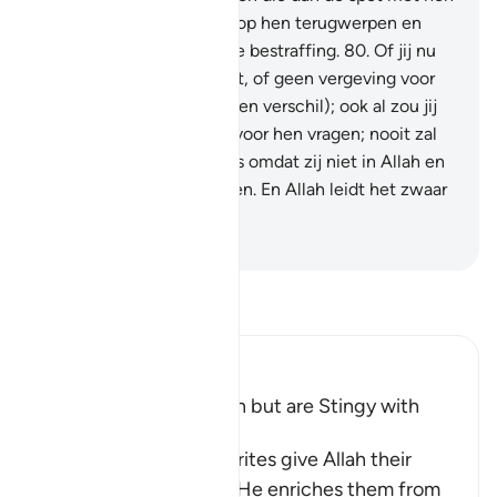
drijven: Allah zal de spot op hen terugwerpen en
voor hen is cr een pijnlijke bestraffing.
80
.
Of jij nu
vergeving voor hen vraagt, of geen vergeving voor
hen vraagt (het maakt geen verschil); ook al zou jij
zeventig keer vergeving voor hen vragen; nooit zal
Allah hen vergeven. Dat is omdat zij niet in Allah en
zijn Boodschapper geloven. En Allah leidt het zwaar
zondige volk niet.
-
Sofian S. Siregar
Lees Tafsir
Ibn Kathir (Abridged)
Hypocrites seek Wealth but are Stingy with
Alms
Allah says, some hypocrites give Allah their
strongest oaths that if He enriches them from