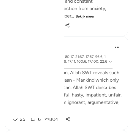
a remedy: through prayer and constant
remembrance, I find protection from anxiety,
impatience, and the whisper...
Bekijk meer
20
2
339
Rooma Khanam
49 weken geleden
·
ayah 33:72, 90:4, 4:28, 80:17, 21:37, 17:67, 96:6, 1
Verwijzen
4:34, 43:15, 18:54, 70:19, 17:11, 100:6, 17:100, 22:6
naar
6
Various times in the Qur'an, Allah SWT reveals such
integral qualities of Al Insaan - Mankind which only
Al Khaaliq - The Creator can. Allah SWT describes
human beings as ungrateful, hasty, impatient, unfair,
stingy. He SWT calls them ignorant, argumentative,
...
Bekijk meer
25
6
804