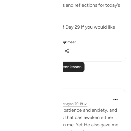
✏️What are your thoughts and reflections for today's
Ayah?
👉Here is the question of Day 29 if you would like
to recheck it:
https://quranreflect....
Bekijk meer
4
0
9.215
Lees meer lessen
Reflecties
Hassaan Shariq Mirza
17 weken geleden
·
Verwijzen naar
ayah 70:19
Allah created me with impatience and anxiety, and
surrounded me with tests that can awaken either
the good or the evil within me. Yet He also gave me