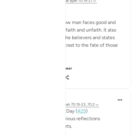
32 weken geleden
·
Verwijzen naar
ayah 70:19-21
Between Good and Evil
The surah now depicts how man faces good and
evil, in both situations of faith and unfaith. It also
outlines the qualities of the believers and states
their ultimate end in contrast to the fate of those
who are guilty:
Man is born with ...
Bekijk meer
0
0
268
Mohannad Hakeem
3 jaar geleden
·
Verwijzen naar
ayah 70:19-23, 70:2
📖 Here is the answer for Day (
#29
)
🥇 Great Job on your previous reflections
May Allah bless your efforts.