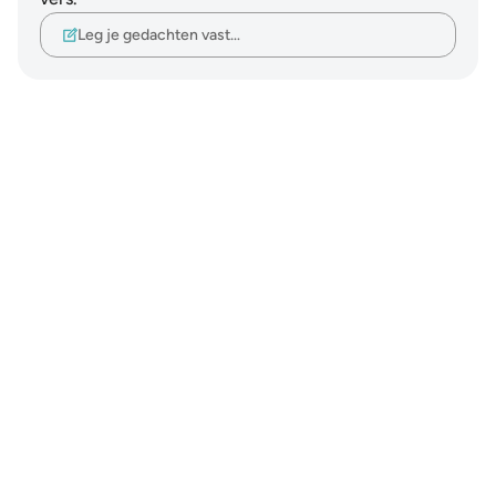
Leg je gedachten vast…
Notes
placeholders
close