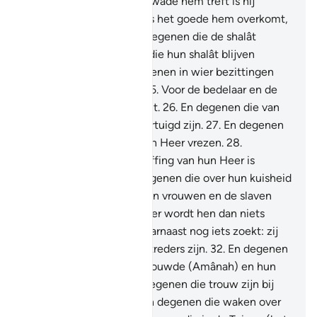
geschapen.
20
.
Als het kwade hem treft is hij
teneergeslagen.
21
.
En als het goede hem overkomt,
is hij gierig.
22
.
Behalve degenen die de shalât
verrichten.
23
.
Degenen die hun shalât blijven
onderhouden.
24
.
En degenen in wier bezittingen
een rechtmatig deel is.
25
.
Voor de bedelaar en de
behoeftige die niet bedelt.
26
.
En degenen die van
de Dag des Oordeels overtuigd zijn.
27
.
En degenen
die de bestraffing van hun Heer vrezen.
28
.
Voorwaar, voor de bestraffing van hun Heer is
niemand veilig.
29
.
En degenen die over hun kuisheid
waken.
30
.
Behalve bij hun vrouwen en de slaven
waarover zij beschikken, er wordt hen dan niets
verweten.
31
.
Wie dan daarnaast nog iets zoekt: zij
zijn degenen die de overtreders zijn.
32
.
En degenen
die over het hun toevertrouwde (Amânah) en hun
beloften waken.
33
.
En degenen die trouw zijn bij
hun getuigenissen.
34
.
En degenen die waken over