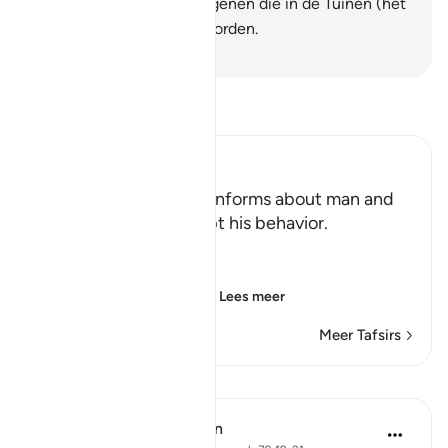
hun shalât.
35
.
Zij zijn degenen die in de Tuinen (het
Paradijs) geëerd zullen worden.
-
Sofian S. Siregar
Lees Tafsir
Ibn Kathir (Abridged)
Man is Impatient Allah informs about man and
his inclination to corrupt his behavior.
Allah says,
إِنَّ الإِنسَـنَ خُلِقَ هَلُوعاً
(Verily, man was creat
…
Lees meer
Meer Tafsirs
Lessen
In the Shade of the Quran