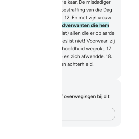
iend vragen.
11
.
Zij kijken naar elkaar. De misdadiger
l wensen dat hij zich van de bestraffing van die Dag
n vrijkopen met zijn kinderen.
12
.
En met zijn vrouw
zijn broeder.
13
.
En zijn bloedverwanten die hem
rzorgden.
14
.
En (hij wenst dat) allen die er op aarde
jn hem dan redden.
15
.
Nee, beslist niet! Voorwaar, zij
de Lazhâ (de Hel).
16
.
Die de hoofdhuid wegrukt.
17
.
j roept wie zijn rug toekeerde en zich afwendde.
18
.
e (rijkdommen) verzamelde en achterhield.
fian S. Siregar
tities en reflecties
 hebt geen aantekeningen of overwegingen bij dit
s.
Leg je gedachten vast…