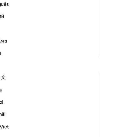
ievers.
vr
guês
za
Ibn `Abbas, Mujahid, `Ata, Sa`id bin
ий
ka
d, "Like the residue of oil."
en 
ve
zi
ไทย
is 
Meer Tafsirs
e
Zi
Reflecties
Di
-
So
中文
A Siddiqui
4 jaar geleden
·
No
u
Verwijzen naar
ayah 70:10-14, 29:12
Je
How many court cases have we seen
ol
ver
where multiple people commit a crime
together, but when they are caught, they
ili
testify against one another in order to get
Việt
a lighter sentence for themselves. I'm sure
this comes as a big shock to those who