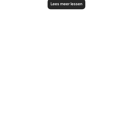
Lees meer lessen
Notes
placeholders
close