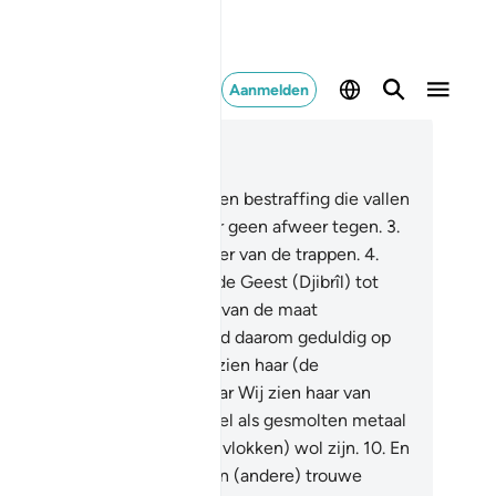
Aanmelden
es in context
fdstuk 70, Pagina 569, Juz 29
en vraagsteller vroeg over een bestraffing die vallen
.
2
.
Voor de ongelovigen is er geen afweer tegen.
3
.
ie komt) van Allah, de Bezitter van de trappen.
4
.
aarvandaan) de Engelen en de Geest (Djibrîl) tot
m opstijgen in een dag waarvan de maat
ftigduizend jaren is.
5
.
Volhard daarom geduldig op
paste wijze.
6
.
Voorwaar, zij zien haar (de
straffing) van ver weg.
7
.
Maar Wij zien haar van
ij.
8
.
Op die Dag zal de hemel als gesmolten metaal
n.
9
.
En zullen de bergen als (vlokken) wol zijn.
10
.
En
en trouwe vriend zal naar een (andere) trouwe