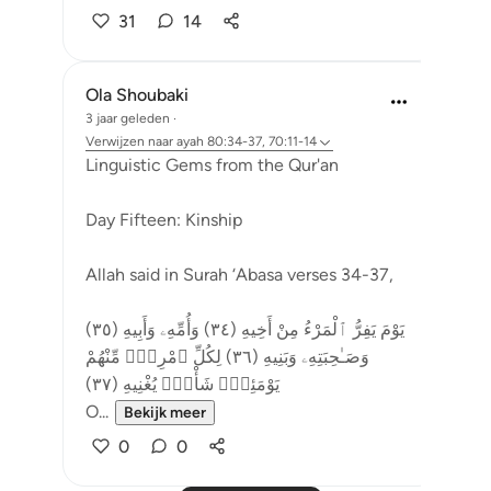
31
14
Ola Shoubaki
3 jaar geleden
·
Verwijzen naar
ayah 80:34-37, 70:11-14
Linguistic Gems from the Qur'an
Day Fifteen: Kinship
Allah said in Surah ‘Abasa verses 34-37,
يَوْمَ يَفِرُّ ٱلْمَرْءُ مِنْ أَخِيهِ (٣٤) وَأُمِّهِۦ وَأَبِيهِ (٣٥)
وَصَـٰحِبَتِهِۦ وَبَنِيهِ (٣٦) لِكُلِّ ٱمْرِئٍۢ مِّنْهُمْ
يَوْمَئِذٍۢ شَأْنٌۭ يُغْنِيهِ (٣٧)
O...
Bekijk meer
0
0