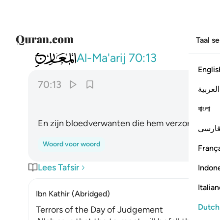
Taal s
070
وفصيلته التي توويه ١٣
Al-Ma'arij
70:13
Englis
70:13
العربية
বাংলা
En zijn bloedverwanten die hem verzorgden.
ارسی
Woord voor woord
França
Lees Tafsir
Indon
Italia
Ibn Kathir (Abridged)
Dutch
Terrors of the Day of Judgement