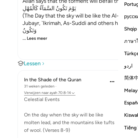
Allah says that the torment will befall the disbel
Portu
يَوْمَ تَكُونُ السَّمَآءُ كَالْمُهْلِ
(The Day that the sky will be like the Al-Muhl.) 
русск
Jubayr, `Ikrimah, As-Suddi and others have all sai
Shqip
وَتَكُونُ
…
Lees meer
ภาษา
Türkç
Lessen
اردو
简体
In the Shade of the Quran
31 weken geleden
·
Melay
Verwijzen naar
ayah 70:8-14
Celestial Events
Españ
On the day when the sky will be like
Kiswah
molten lead, and the mountains like tufts
Tiếng 
of wool. (Verses 8-9)