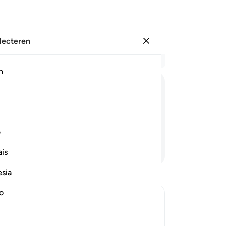
electeren
Aanmelden
Le
h
Hoo
1
.
E
ﱏ
ﱐ
ﱑ
ﱒ
zal
(D
(W
ف
He
Lees verder
is
vij
ge
esia
be
nab
no
zij
ge