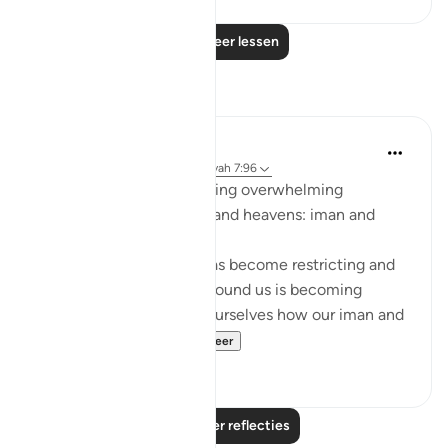
Lees meer lessen
Reflecties
Sarah R
5 jaar geleden
·
Verwijzen naar
ayah 7:96
The ingredients to receiving overwhelming
blessings from the earth and heavens: iman and
taqwa.
When we feel that life has become restricting and
counting the blessings around us is becoming
difficult, we should ask ourselves how our iman and
taqwa is doing. ...
Bekijk meer
10
1
Lees meer reflecties