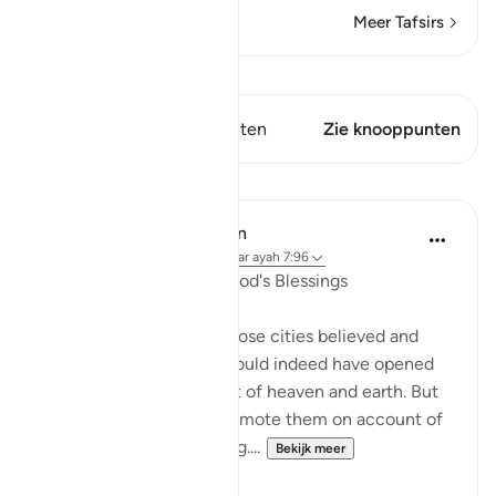
Meer Tafsirs
Bekijk Qiraat
Dit vers heeft 1 Knooppunten
Zie knooppunten
Lessen
In the Shade of the Quran
31 weken geleden
·
Verwijzen naar
ayah 7:96
A Sure Way to Receive God's Blessings
"Yet had the people of those cities believed and
been God-fearing, We would indeed have opened
up for them blessings out of heaven and earth. But
they disbelieved, so We smote them on account of
what they had been doing....
Bekijk meer
0
0