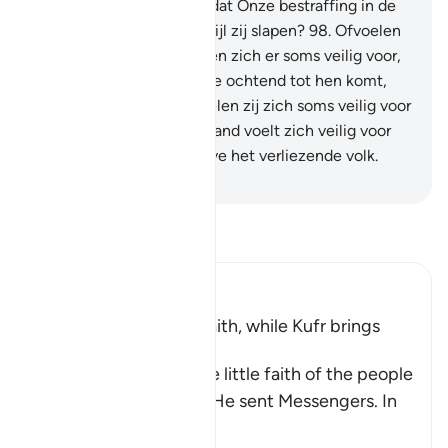
zich er soms veilig voor, dat Onze bestraffing in de
nacht tot hen komt, terwijl zij slapen?
98
.
Ofvoelen
de inwoners van de steden zich er soms veilig voor,
dat Onze bestrafting in de ochtend tot hen komt,
terwijl zij spelen?
99
.
Voelen zij zich soms veilig voor
het plan van Allah? Niemand voelt zich veilig voor
het plan van Allah, behalve het verliezende volk.
-
Sofian S. Siregar
Lees Tafsir
Ibn Kathir (Abridged)
Blessings come with Faith, while Kufr brings
Torment
Allah mentions here the little faith of the people
of the towns to whom He sent Messengers. In
ano
…
Lees meer