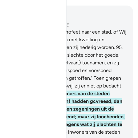
Lees in context
Hoofdstuk 7, Pagina 163, Juz 9
94
.
En Wij zonden geen Profeet naar een stad, of Wij
troffen de inwoners ervan met kwclling en
tegenspoed. Hopelijk zullen zij nederig worden.
95
.
Daarna vervingen Wij het slechte door het goede,
totdat zij (in aantal en welvaart) toenamen, en zij
zeiden: "Voorzeker, tegenspoed en voorspoed
hebben ook onze vaderen getroffen." Toen grepen
Wij hen onverwachts, terwijl zij er niet op bedacht
waren.
96
.
En ais de inwoners van de steden
hadden geloofd en (Allah) hadden gcvreesd, dan
hadden Wij zeker voor hen zegeningen uit de
hemel en de aarde geopend; maar zij loochenden,
zodat Wij hen grepen wegens wat zij plachten te
verrichten.
97
.
Voelen de inwoners van de steden