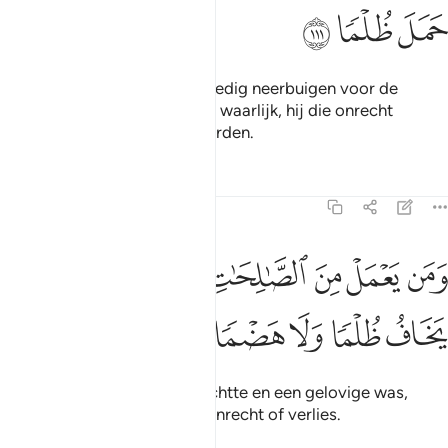
ﳃ
ﳄ
ﳅ
En alle gezichten zullen eerbiedig neerbuigen voor de
Levende, de Zelfstandige. En waarlijk, hij die onrecht
pleegde zal teleurgesteld worden.
Tafseers
Lessen
Reflecties
20:112
ﳆ
ﳇ
ﳈ
ﳉ
ﳊ
ﳋ
من يعمل من الصالحات وهو مومن فلا يخاف ظلما ولا هضما ١١٢
ﳌ
َمَن يَعْمَلْ مِنَ ٱلصَّـٰلِحَـٰتِ وَهُوَ مُؤْمِنٌۭ فَلَا يَخَافُ ظُلْمًۭا وَلَا هَضْمًۭا ١٢
ﳍ
ﳎ
ﳏ
ﳐ
ﳑ
En hij die goede daden verrichtte en een gelovige was,
hoeft niet bang te zijn voor onrecht of verlies.