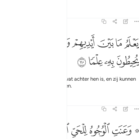
Tafseers
Lessen
Reflecties
20:110
ﲯ
ﲰ
ﲱ
ﲲ
ﲳ
علم ما بين ايديهم وما خلفهم ولا يحيطون به علما ١١٠
ﲴ
ﲵ
َعْلَمُ مَا بَيْنَ أَيْدِيهِمْ وَمَا خَلْفَهُمْ وَلَا يُحِيطُونَ بِهِۦ عِلْمًۭا ١١٠
ﲶ
ﲷ
ﲸ
ﲹ
Hij weet wat vôôr hen is en wat achter hen is, en zij kunnen
Hem met kennis niet omvatten.
Tafseers
Lessen
Reflecties
20:111
ﲺ ﲻ
ﲼ
ﲽ
ﲾﲿ
ﳀ
۞ عنت الوجوه للحي القيوم وقد خاب من حمل ظلما ١١١
ﳁ
ﳂ
۞ َعَنَتِ ٱلْوُجُوهُ لِلْحَىِّ ٱلْقَيُّومِ ۖ وَقَدْ خَابَ مَنْ حَمَلَ ظُلْمًۭا ١١١