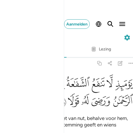
Aanmelden
20. Taha
Vers voor vers
Lezing
Vertaling
: Sofian S. Siregar
20:109
ﲢ
ﲣ
ﲤ
ﲥ
ﲦ
ﲧ
ﲨ
ﲩ
وميذ لا تنفع الشفاعة الا من اذن له الرحمان ورضي له قولا ١٠٩
َوْمَئِذٍۢ لَّا تَنفَعُ ٱلشَّفَـٰعَةُ إِلَّا مَنْ أَذِنَ لَهُ ٱلرَّحْمَـٰنُ وَرَضِىَ لَهُۥ قَوْلًۭا ١٠٩
ﲪ
ﲫ
ﲬ
ﲭ
ﲮ
Op de Dag is bemiddeling niet van nut, behalve voor hem,
aan wie de Barmhartige toestemming geeft en wiens
woorden Hem welgevallen.