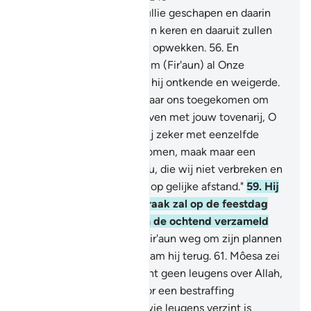
55
.
Uit haar hebben Wij jullie geschapen en daarin
zullen Wij jullie terug doen keren en daaruit zullen
Wij jullie een andere keer opwekken.
56
.
En
voorzeker, Wij hebben hem (Fir'aun) al Onze
Tekenen laten zien, maar hij ontkende en weigerde.
57
.
(Fir'aun zei:) "Ben jij naar ons toegekomen om
ons uit ons land te verdrijven met jouw tovenarij, O
Môesa?
58
.
Dan zullen wij zeker met eenzelfde
soort tovenarij voor jou komen, maak maar een
afspraak tussen ons en jou, die wij niet verbreken en
jij ook niet, op een plaats op gelijke afstand."
59
.
Hij
(Môesa) zei: "Jullie afspraak zal op de feestdag
zijn en laat de mensen in de ochtend verzameld
worden."
60
.
Toen ging Fir'aun weg om zijn plannen
te beramen en daarna kwam hij terug.
61
.
Môesa zei
tot hen: "Wee jullie, verzint geen leugens over Allah,
want dan zal Hij jullie door een bestraffing
vernietigen. En waarlijk, wie leugens verzint is