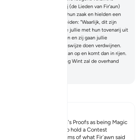
degene die verlist."
62
.
Zij (de Lieden van Fir'aun)
twistten met elkaar over hun zaak en hielden een
geheim overleg.
63
.
Zij zeiden: "Waarlijk, dit zijn
zeker twee tovenaars, die jullie met hun tovenarij uit
jullie land willen verdrijven en zij gaan jullie
navolgenswaardige levenswijze doen verdwijnen.
64
.
Stelt daaarom jullie plan op en komt dan in rijen.
En waarlijk, hij die vandaag Wint zal de overhand
krijgen."
-
Sofian S. Siregar
Lees Tafsir
Ibn Kathir (Abridged)
Fir`awn describes Musa's Proofs as being Magic
and Their Agreement to hold a Contest
Allah, the Exalted, informs of what Fir`awn said