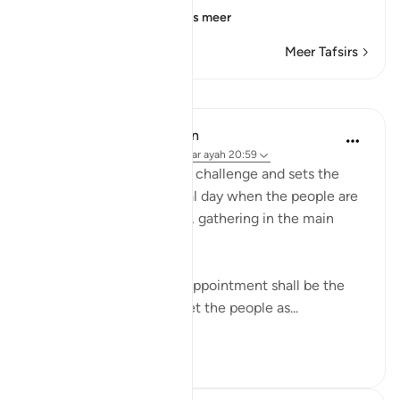
to Musa when he s
…
Lees meer
Meer Tafsirs
Lessen
In the Shade of the Quran
31 weken geleden
·
Verwijzen naar
ayah 20:59
Moses accepts Pharaoh's challenge and sets the
appointment for a festival day when the people are
in the mood to celebrate, gathering in the main
squares and open areas:
"Answered Moses: Your appointment shall be the
day of the Festival; and let the people as...
Bekijk meer
0
0