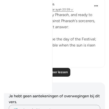
In the Shade of the Quran
31 weken geleden
·
Verwijzen naar
ayah 20:59
After being challenged by Pharaoh, and ready to
take up the challenge against Pharaoh's sorcerers,
Moses delivered a straight answer:
"Your appointment shall be the day of the Festival;
and let the people assemble when the sun is risen
high." (Verse 59)
0
0
Lees meer lessen
Notities en reflecties
Je hebt geen aantekeningen of overwegingen bij dit
vers.