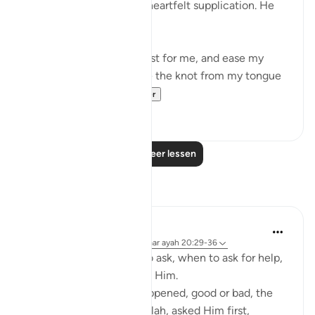
Pharaoh, Moosa made a heartfelt supplication. He
said,
'My Lord, expand my chest for me, and ease my
mission for me, and untie the knot from my tongue
so that they c...
Bekijk meer
51
0
Lees meer lessen
Reflecties
Shoira Ibodullaeva
22 weken geleden
·
Verwijzen naar
ayah 20:29-36
Qur'an teaches us how to ask, when to ask for help,
not from people first, but Him.
When anything major happened, good or bad, the
Prophets remembered Allah, asked Him first,