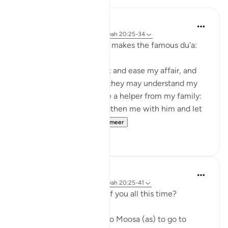
J Yousef
4 jaar geleden
·
Verwijzen naar
ayah 20:25-34
In Surat Taha, Moosa (as) makes the famous du'a:
'O Allah expand my chest and ease my affair, and
untie my tongue so that they may understand my
speech. And make for me a helper from my family:
Harun my brother. Strengthen me with him and let
him share my tas...
Bekijk meer
52
2
J Yousef
4 jaar geleden
·
Verwijzen naar
ayah 20:25-41
Who's been taking care of you all this time?
When Allah first reveals to Moosa (as) to go to