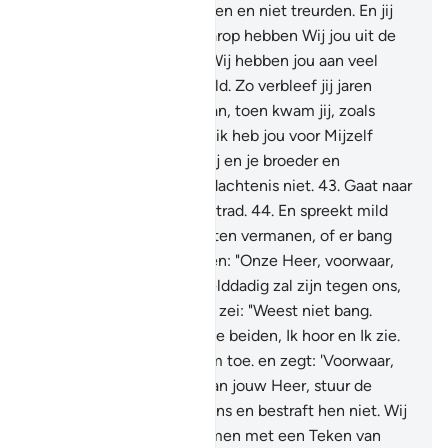
zodat haar ogen verblijdden en niet treurden. En jij
hebt iemand gedood; daarop hebben Wij jou uit de
moeilijkheden gered en Wij hebben jou aan veel
beproevingen blootgesteld. Zo verbleef jij jaren
onder het volk van Madyan, toen kwam jij, zoals
bepaald, O Môesa.
41
.
En ik heb jou voor Mijzelf
gekozen.
42
.
Gaat heen jij en je broeder en
veronachtzaamt Mijn gedachtenis niet.
43
.
Gaat naar
Fir'aun: voorwaar, hij overtrad.
44
.
En spreekt mild
tot hem, moge hij zich laten vermanen, of er bang
van worden."
45
.
Zij zeiden: "Onze Heer, voorwaar,
wij zijn bang dat hij gewelddadig zal zijn tegen ons,
of zal overtreden."
46
.
Hij zei: "Weest niet bang.
Voorwaar, Ik ben met jullie beiden, Ik hoor en Ik zie.
47
.
Gaat daarom naar hem toe. en zegt: 'Voorwaar,
wij zijn Boodschappers van jouw Heer, stuur de
Kinderen van Israël met ons en bestraft hen niet. Wij
zijn waarlijk tot jou gekomen met een Teken van