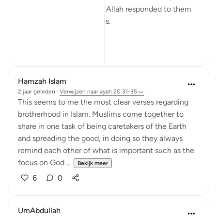
pleaded to Him instantly. Allah responded to them
as He responded to Moses.
Everyti...
Bekijk meer
9
2
Hamzah Islam
2 jaar geleden
·
Verwijzen naar
ayah 20:31-35
This seems to me the most clear verses regarding
brotherhood in Islam. Muslims come together to
share in one task of being caretakers of the Earth
and spreading the good, in doing so they always
remind each other of what is important such as the
focus on God ...
Bekijk meer
6
0
UmAbdullah