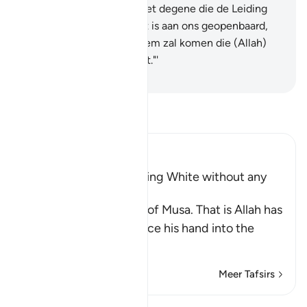
jouw Heer, en vrede is met degene die de Leiding
volgde.
48
.
Voorwaar, het is aan ons geopenbaard,
dat de bestraffing over hem zal komen die (Allah)
loochent en zich afwendt."'
-
Sofian S. Siregar
Lees Tafsir
Ibn Kathir (Abridged)
The Hand of Musa turning White without any
Disease
This is the second sign of Musa. That is Allah has
commanded him to place his hand into the
opening
…
Lees meer
Meer Tafsirs
Lessen