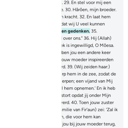
woorden zullen begrijpen.
29
.
En stel voor mij een
helper aan uit mijn familie.
30
.
Hârôen, mijn broeder.
31
.
Versterk met hem mijn kracht.
32
.
En laat hem
delen in mijn taak.
33
.
Zodat wij U veel kunnen
prijzen.
34
.
En U veel zullen gedenken.
35
.
Voorwaar, U bent Alziend over ons."
36
.
Hij (Allah)
zei: "Waarlijk, jouw verzoek is ingewilligd, O Môesa.
37
.
En voorzeker, Wij hebben jou een andere keer
begunstigd.
38
.
Toen Wi jouw moeder inspireerden
met wat geinspireerd werd.
39
.
(Wij zeiden haar:)
'Leg hem in de kist en werp hem in de zee, zodat de
zee hem op de kust zal werpen; een vijand van Mij
en een vijand van hem zal hem opnemen.' En ik heb
Mijn liefde over jou uitgestort opdat jij onder Mijn
toezicht grootgebracht werd.
40
.
Toen jouw zuster
heenging en (tegen de familie van Fir'aun) zei: 'Zal ik
hem naar iemand brengen, die voor hem kan
zorgen?' Zo brachten Wij jou bij jouw moeder terug,