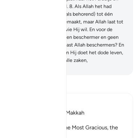
een deel gaat naar de Hel.
8
.
Als Allah het had
gewild, dan had Hij hen (als behorend) tot één
godsdienst (Oemmah) gemaakt, maar Allah laat tot
Zijn Barmhartigheid toe wie Hij wil. En voor de
onrechtvaardigen is er geen beschermer en geen
helper.
9
.
Nemen jullie naast Allah beschermers? En
Allah is de Beschermer. En Hij doet het dode leven,
en Hij is Almachtig over alle zaken,
-
Sofian S. Siregar
Lees Tafsir
Ibn Kathir (Abridged)
Which was revealed in Makkah
بِسْمِ اللَّهِ الرَّحْمَـنِ الرَّحِيمِ
In the Name of Allah, the Most Gracious, the
Most Merciful.