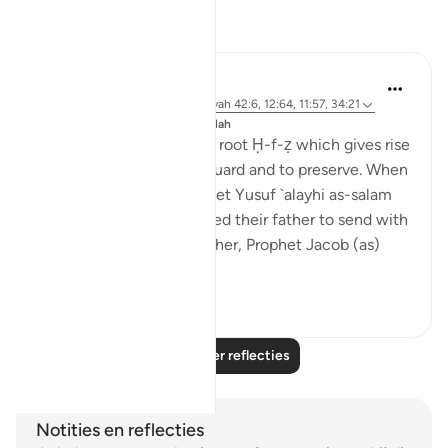
Reflecties
J Yousef
8 jaar geleden
·
Verwijzen naar
ayah 42:6, 12:64, 11:57, 34:21
Geplaatst in
The 99 Names of Allah
Al-Ḥafīẓ comes from the root Ḥ-f-ẓ which gives rise
to meanings such as to guard and to preserve. When
the brothers of the Prophet Yusuf `alayhi as-salam
(peace be upon him) asked their father to send with
them their youngest brother, Prophet Jacob (as)
said: ...
Bekijk meer
4
0
Lees meer reflecties
Notities en reflecties