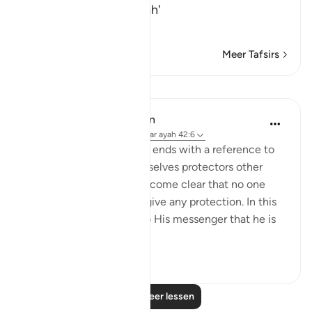
The Revelation and Allah'
…
Lees meer
Meer Tafsirs
Lessen
In the Shade of the Quran
31 weken geleden
·
Verwijzen naar
ayah 42:6
The opening of the surah ends with a reference to
those who take for themselves protectors other
than God, when it has become clear that no one
else in the universe can give any protection. In this
way, He makes it clear to His messenger that he is
not respons...
Bekijk meer
0
0
Lees meer lessen