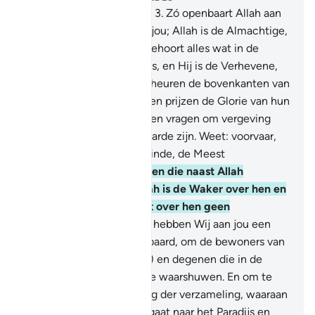
1
.
Ha Mîm.
2
.
'Aîn Sîn Qâf.
3
.
Zó openbaart Allah aan
jou en aan degenen vóór jou; Allah is de Almachtige,
de Alwijze.
4
.
Aan Hem behoort alles wat in de
hemelen en op de aarde is, en Hij is de Verhevene,
de Geweldige.
5
.
Bijna scheuren de bovenkanten van
de hemelen, en de Engelen prijzen de Glorie van hun
Heer met Zijn lofprijzing en vragen om vergeving
voor degenen die op de aarde zijn. Weet: voorvaar,
Allah is de Vergevensgezinde, de Meest
Barmhartige.
6
.
En degenen die naast Allah
beschermen nemen: Allah is de Waker over hen en
jij (O Moehammad) bent over hen geen
verantwoordelijke.
7
.
Zó hebben Wij aan jou een
Arabische Koran geopenbaard, om de bewoners van
Oommoelqoerâ (Mekkah) en degenen die in de
omgeving ervan wonen te waarshuwen. En om te
waarschuwen voor de Dag der verzameling, waaraan
geen twijfel is; een deel gaat naar het Paradijs en