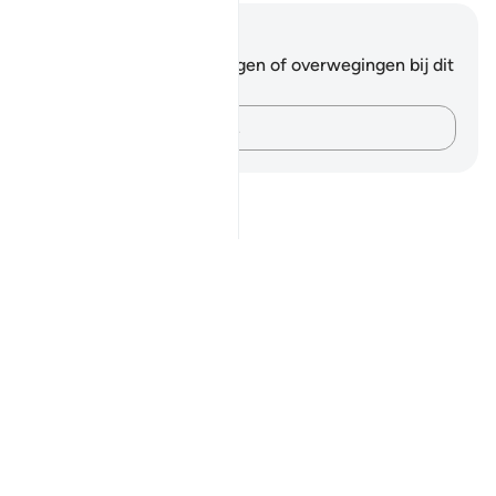
Notities en reflecties
Je hebt geen aantekeningen of overwegingen bij dit
vers.
Leg je gedachten vast…
Notes
placeholders
close