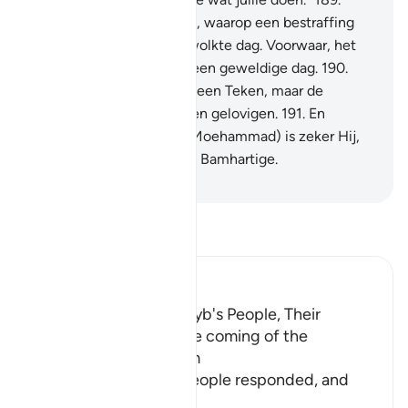
Maar zij loochenden hem, waarop een bestraffing
hen trofop een zwaarbewolkte dag. Voorwaar, het
was een bestraffing van een geweldige dag.
190
.
Voorwaar, daarin is zeker een Teken, maar de
meesten van ben zijn geen gelovigen.
191
.
En
voorwaar, jouw Heer (O Moehammad) is zeker Hij,
de Almachtige, de Meest Bamhartige.
-
Sofian S. Siregar
Lees Tafsir
Ibn Kathir (Abridged)
The Response of Shu`ayb's People, Their
Disbelief in Him and the coming of the
Punishment upon Them
Allah tells us how his people responded, and
how it
…
Lees meer