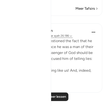
Meer Tafsirs
Lessen
In the Shade of the Quran
31 weken geleden
·
Verwijzen naar
ayah 26:186
Shu`ayb's people also questioned the fact that he
was God's messenger, since he was a man of their
own kind. To them, a messenger of God should be
different. Hence, they accused him of telling lies:
"You are only a human being like us! And, indeed,
we believe...
Bekijk meer
0
0
Lees meer lessen