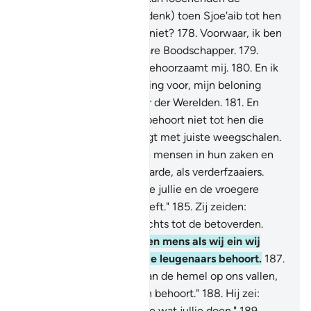
Boodschappers.
177
.
(Gedenk) toen Sjoe'aib tot hen
zei: "Vrezen jullie (Allah) niet?
178
.
Voorwaar, ik ben
voor jullie een betrouwbare Boodschapper.
179
.
Vreest daarom Allah en gehoorzaamt mij.
180
.
En ik
vraag jullie er geen beloning voor, mijn beloning
berust slechts bij de Heer der Werelden.
181
.
En
geeft de volle maat een behoort niet tot hen die
tekort doen.
182
.
En weegt met juiste weegschalen.
183
.
En benadeelt niet de mensen in hun zaken en
verricht geen kwaad op aarde, als verderfzaaiers.
184
.
En vreest Degene Die jullie en de vroegere
generaties geschapen heeft."
185
.
Zij zeiden:
"Voorwaar, jij behoort slechts tot de betoverden.
186
.
En jij bent slechts een mens als wij ein wij
vinden dat jij zeker tot de leugenaars behoort.
187
.
Laat dan eens een stuk van de hemel op ons vallen,
als jij tot de waarachtigen behoort."
188
.
Hij zei:
"Mijn Heer weet het beste wat jullie doen."
189
.