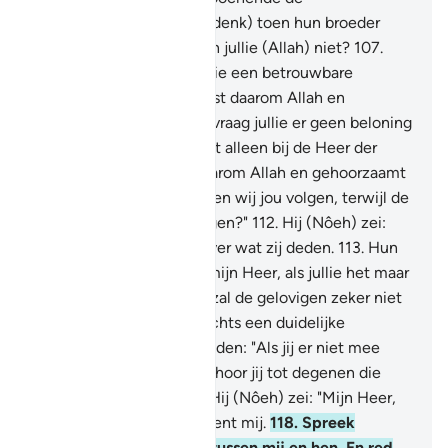
Boodschappers.
106
.
(Gedenk) toen hun broeder
Nôeh tot hen zei: "Vrezen jullie (Allah) niet?
107
.
Voorwaar, ik ben voor jullie een betrouwbare
Boodschapper.
108
.
Vreest daarom Allah en
gehoorzaamt mij.
109
.
Ik vraag jullie er geen beloning
voor, mijn beloning berust alleen bij de Heer der
Werelden.
110
.
Vreest daarom Allah en gehoorzaamt
mij.
111
.
Zij zeiden: "Zouden wij jou volgen, terwijl de
meest nederigen jou volgen?"
112
.
Hij (Nôeh) zei:
"En ik heb geen kennis over wat zij deden.
113
.
Hun
afrekening is slechts bij mijn Heer, als jullie het maar
zouden beseffen.
114
.
Ik zal de gelovigen zeker niet
wegjagen.
115
.
Ik ben slechts een duidelijke
waarschuwer."
116
.
Zij zeiden: "Als jij er niet mee
ophoudt, O Nôeh, dan behoor jij tot degenen die
gestenigd worden!"
117
.
Hij (Nôeh) zei: "Mijn Heer,
voorwaar mijn volk loochent mij.
118
.
Spreek
daarom een oordeel uit tussen mij en hen. En red