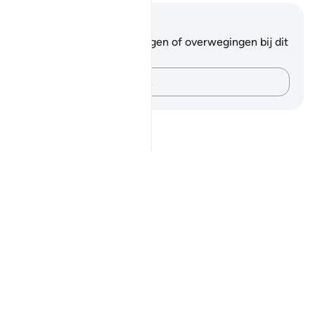
Notities en reflecties
Je hebt geen aantekeningen of overwegingen bij dit
vers.
Leg je gedachten vast…
Notes
placeholders
close