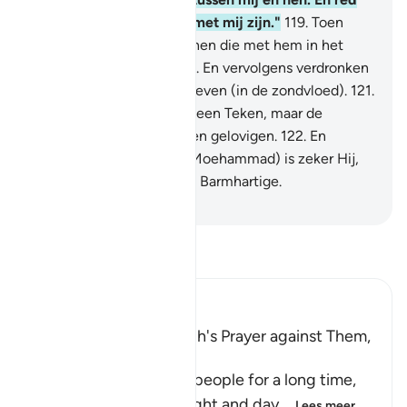
mij en de gelovigen die met mij zijn."
119
.
Toen
redden Wij hem en degenen die met hem in het
beladen schip waren.
120
.
En vervolgens verdronken
Wij degenen die achterbleven (in de zondvloed).
121
.
Voorwaar, daarin is zeker een Teken, maar de
meesten van hen zijn geen gelovigen.
122
.
En
voorwaar, jouw Heer (O Moehammad) is zeker Hij,
de Almachtige, de Meest Barmhartige.
-
Sofian S. Siregar
Lees Tafsir
Ibn Kathir (Abridged)
His People's Threat, Nuh's Prayer against Them,
and Their Destruction
Nuh stayed among his people for a long time,
calling them to Allah night and day,
…
Lees meer