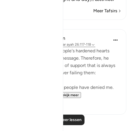
Meer Tafsirs
Lessen
In the Shade of the Quran
31 weken geleden
·
Verwijzen naar
ayah 26:117-118
Noah realized that his people's hardened hearts
would not soften to his message. Therefore, he
turned to the One source of support that is always
available to believers, never failing them:
"He prayed: 'My Lord! My people have denied me.
So, judge decisively ...
Bekijk meer
0
0
Lees meer lessen