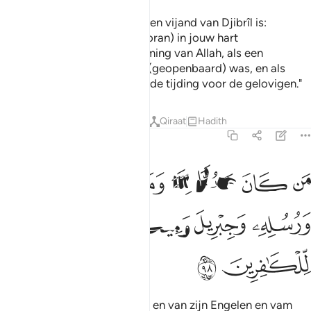
Zeg (O Moehammad): "Wie een vijand van Djibrîl is:
voorwar, hij heeft hem (de Koran) in jouw hart
neergezonden, met toestemming van Allah, als een
bevestiging can wat er vóór (geopenbaard) was, en als
Leiding en als een verheugende tijding voor de gelovigen."
Tafseers
Lessen
Reflecties
Qiraat
Hadith
2:98
ﲍ
ﲎ
ﲏ
ﲐ
ﲑ
ن كان عدوا لله وملايكته ورسله وجبريل وميكال فان الله عدو للكافرين 
َن كَانَ عَدُوًّۭا لِّلَّهِ وَمَلَـٰٓئِكَتِهِۦ وَرُسُلِهِۦ وَجِبْرِيلَ وَمِيكَىٰلَ فَإِنَّ ٱللَّهَ عَد
ﲒ
ﲓ
ﲔ
ﲕ
ﲖ
ﲗ
ﲘ
ﲙ
En wie een vijand van allah is en van zijn Engelen en vam