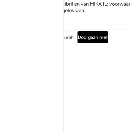
zijn boodschappers en van djibril en van MIKA IL: voorwaar,
Allah is een vijand van de ongelovigen.
Tafseers
Lessen
Reflecties
Lees de volledige surah
Doorgaan met