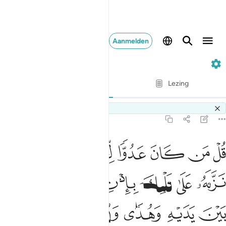
Aanmelden
2. Al-Baqarah
Vers voor vers
Lezing
Vertaling
: Sofian S. Siregar
Switch Quran.com to
English
2:97
ﱺ
ﱻ
ﱼ
ﱽ
ﱾ
ﱿ
ل من كان عدوا لجبريل فانه نزله على قلبك باذن الله مصدقا لما بين ي
ُلْ مَن كَانَ عَدُوًّۭا لِّجِبْرِيلَ فَإِنَّهُۥ نَزَّلَهُۥ عَلَىٰ قَلْبِكَ بِإِذْنِ ٱللَّهِ مُصَدِّقًۭ
ﲀ
ﲁ
ﲂ
ﲃ
ﲄ
ﲅ
ﲆ
ﲇ
ﲈ
ﲉ
ﲊ
ﲋ
ﲌ