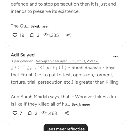
defence and to stop persecution then it is just and
intends to preserve its existence.
The Qu...
Bekijk meer
19
3
1.235
Adil Saiyed
3 jaar geleden
·
Verwijzen naar
ayah 5:32, 2:191, 2:217
وَٱلْفِتْنَةُ أَكْبَرُ مِنَ ٱلْقَتْلِ - Surah Baqarah - Says
that Fitnah (i.e. to put to test, opression, torment,
torture, trial, persecution etc.) is greater than Killing.
And Surah Maidah says, that, - Whoever takes a life
is like if they killed all of hu...
Bekijk meer
7
2
1.463
Lees meer reflecties