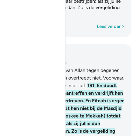
Mekkah) totdat zij jullie daar bestrijden; als zij jullie
dan bestrijden: doodt hen dan. Zo is de vergeliding
voor de ongelovigen.
Woord voor woord
Lees verder
Lees in context
Hoofdstuk 2, Pagina 30, Juz 2
190
.
En strijdt op de Weg van Allah tegen degenen
die tegen jullie strijden en overtreedt niet. Voorwaar,
Allah heeft de overtreders niet lief.
191
.
En doodt
hen waar jullie hen ook aantreffen en verdrijft hen
zoals zij jullie hebben verdreven. En Fitnah is erger
dan doodslag. En bestrijdt hen niet bij de Masdjid
al Harâm (de Gewijde Moskee te Mekkah) totdat
zij jullie daar bestrijden; als zij jullie dan
bestrijden: doodt hen dan. Zo is de vergeliding