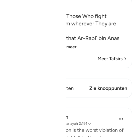
Ibn Kathir (Abridged)
The Command to fight Those Who fight
Muslims and killing Them wherever They are
found
Abu Ja`far Ar-Razi said that Ar-Rabi` bin Anas
said that Abu Al-`
…
Lees meer
Meer Tafsirs
Bekijk Qiraat
Dit vers heeft 1 Knooppunten
Zie knooppunten
Lessen
In the Shade of the Quran
32 weken geleden
·
Verwijzen naar
ayah 2:191
Forced religious conversion is the worst violation of