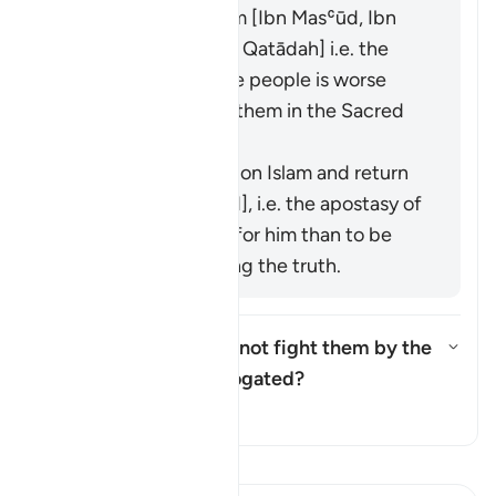
It means polytheism [Ibn Masʿūd, Ibn
ʿAbbās, Ibn ʿUmar, Qatādah] i.e. the
polytheism of those people is worse
than your killing of them in the Sacred
Precinct.
It means to renege on Islam and return
to idolatry [Mujāhid], i.e. the apostasy of
a believer is worse for him than to be
killed while following the truth.
Was the ruling "but do not fight them by the
Sacred Mosque..." abrogated?
Toon antwoord voor Was the rul
Tafseer
Lees Tafsir