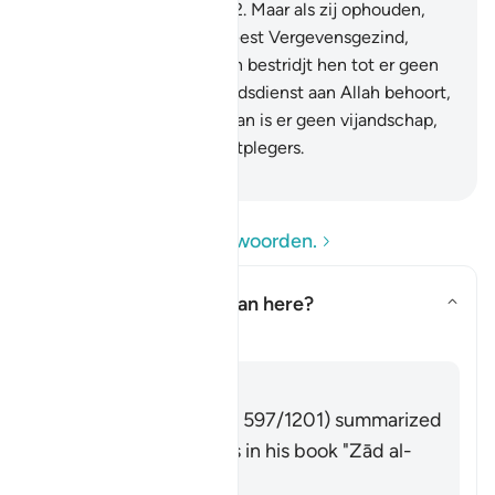
voor de ongelovigen.
192
.
Maar als zij ophouden,
voorwaar, dan is Allah Meest Vergevensgezind,
Meest Barmhartig.
193
.
En bestridjt hen tot er geen
Fitnah (meer) is en de godsdienst aan Allah behoort,
maar zij dan ophouden, dan is er geen vijandschap,
behalve tegen de onrechtplegers.
-
Sofian S. Siregar
Lees de vragen en antwoorden.
What does
"fitnah"
mean here?
Toon antwoord voor What does 
Tafseer
Antwoord
Imām Ibn al-Jawzī (d. 597/1201) summarized
the scholars' opinions in his book "Zād al-
Masīr" as follows: