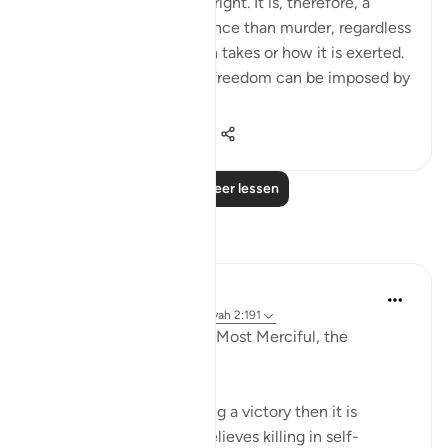
a most inviolable human right. It is, therefore, a
much more heinous offence than murder, regardless
of the form that coercion takes or how it is exerted.
Suppression of religious freedom can be imposed by
...
Bekijk meer
2
0
1.997
Lees meer lessen
Reflecties
Razia Zahra
2 jaar geleden
·
Verwijzen naar
ayah 2:191
In the Name of Allah the Most Merciful, the
Especially Merciful,
If any ideology finds killing a victory then it is
flawed. If the ideology believes killing in self-