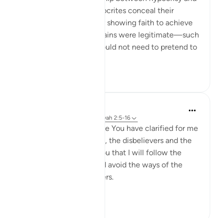
corruption on earth. Hypocrites conceal their
disbelief while outwardly showing faith to achieve
personal gains. If these gains were legitimate—such
as lawful trade—they would not need to pretend to
be believ...
Bekijk meer
10
0
Salah Soltan
8 jaar geleden
·
Verwijzen naar
ayah 2:5-16
I love You, O Lord because You have clarified for me
the ways of the believers, the disbelievers and the
hypocrites. I pledge to You that I will follow the
ways of the believers and avoid the ways of the
hypocrites and disbelievers.
#Ohebok_Rabi
13
0