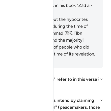
the scholars' opinions in his book "Zād al-
Masīr" as follows:
It was revealed about the hypocrites
who were present during the time of
the Prophet Muḥammad (ﷺ). [Ibn
ʿAbbās, Mujāhid, and the majority]
It refers to a group of people who did
not yet exist at the time of its revelation.
[Salman al-Fārisī]
What does "corruption" refer to in this verse?
Toon antwoord voor What does "c
Tafseer
What do the hypocrites intend by claiming
that they are
"muṣliḥūn"
(peacemakers, those