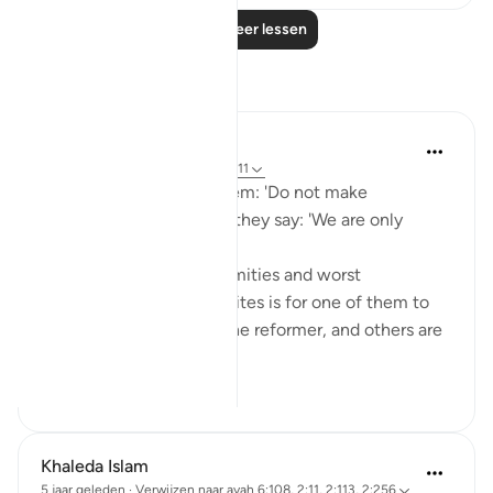
Lees meer lessen
Reflecties
Dr. Akram Kassab
vorig jaar
·
Verwijzen naar
ayah 2:11
And when it is said to them: 'Do not make
corruption on the earth,' they say: 'We are only
reformers.'
One of the greatest calamities and worst
characteristics of hypocrites is for one of them to
stand out and say: I am the reformer, and others are
corrupt! He...
Bekijk meer
15
2
Khaleda Islam
5 jaar geleden
·
Verwijzen naar
ayah 6:108, 2:11, 2:113, 2:256