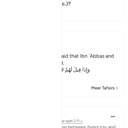
Toon antwoord voor What do the
putting things right, etc.)?
Tafseer
Lees Tafsir
Ibn Kathir (Abridged)
Meaning of Mischief
In his Tafsir, As-Suddi said that Ibn `Abbas and
Ibn Mas`ud commented,
وَإِذَا قِيلَ لَهُمْ لاَ تُفْسِدُواْ فِى الأَرْضِ قَالُواْ إ
…
Lees meer
Meer Tafsirs
Lessen
Jasser Auda
38 weken geleden
·
Verwijzen naar
ayah 2:11
There is a close relationship between hypocrisy and