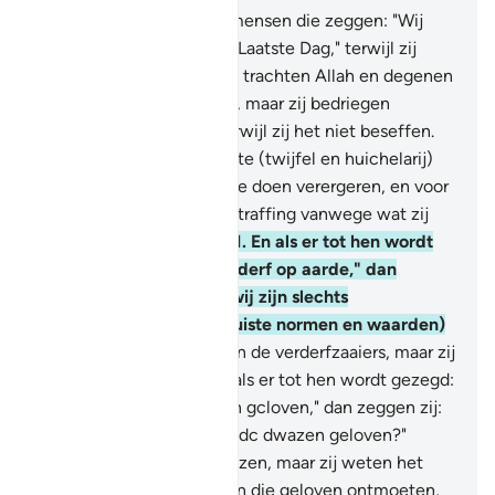
8
.
En er zijn er onder de mensen die zeggen: "Wij
geloven in Allah en in de Laatste Dag," terwijl zij
geen gelovigen zijn.
9
.
Zij trachten Allah en degenen
die geloven te bedriegen, maar zij bedriegen
niemand dan zichzelf, terwijl zij het niet beseffen.
10
.
In hun hart is een ziekte (twijfel en huichelarij)
en Allah heeft deze ziekte doen verergeren, en voor
hen is er een pijnlijke bestraffing vanwege wat zij
plachten te loochenen.
11
.
En als er tot hen wordt
gezegd: "Zaait geen verderf op aarde," dan
zeggen zij: "Voorwaar, wij zijn slechts
verbeteraars." (van de juiste normen en waarden)
12
.
Weet: voorwaar, zij zijn de verderfzaaiers, maar zij
beseffen liet niet.
13
.
En als er tot hen wordt gezegd:
"Gelooft zoals de mensen gcloven," dan zeggen zij:
"Zullen wij geloven zoals dc dwazen geloven?"
Voorwaar, zij zkin dc dwazen, maar zij weten het
niet.
14
.
En als zij degenen die geloven ontmoeten,