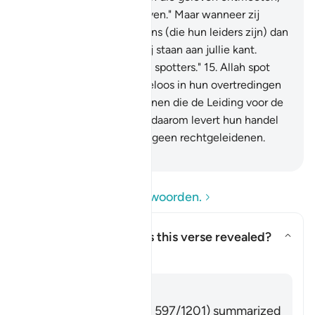
dan zeggen zij: "Wij geloven." Maar wanneer zij
terugkeren naar hun Satans (die hun leiders zijn) dan
zeggen zij: "Voorwaar, wij staan aan jullie kant.
Voorwaar, wij zijn slechts spotters."
15
.
Allah spot
met hen en laat ben rusteloos in hun overtredingen
verkeren.
16
.
Zij zijn degenen die de Leiding voor de
dwaling hebben verruild, daarom levert hun handel
geen winst op, en zij zijn geen rechtgeleidenen.
-
Sofian S. Siregar
Lees de vragen en antwoorden.
Concerning whom was this verse revealed?
Toon antwoord voor Concernin
Tafseer
Antwoord
Imām Ibn al-Jawzī (d. 597/1201) summarized