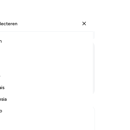
electeren
Aanmelden
Le
h
Hoo
41
ﱲ
ﱳ
ﱴ
ﱵ
ﱶﱷ
He
te
 behoorden allen tot de besten.
"S
ف
en
Lees verder
is
fa
ee
esia
va
ee
no
en
aa