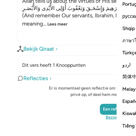
Allah tells us about the virtues of His servant
Portu
ْ عِبَادَنَآ إِبْرَهِيمَ وَإِسْحَـقَ وَيَعْقُوبَ أُوْلِى الاٌّيْدِى وَالاٌّبْصَـرِ
(And remember Our servants, Ibrahim, Ishaq, an
русск
meaning
…
Lees meer
Shqip
ภาษา
Bekijk Qiraat
Türkç
اردو
Dit vers heeft 1 Knooppunten
简体
Reflecties
Er is momenteel geen reflectie om te tonen - 
Melay
privé op, of deel hem met de Qu
Españ
Een reflectie to
Kiswah
Bezoek QuranR
Tiếng 