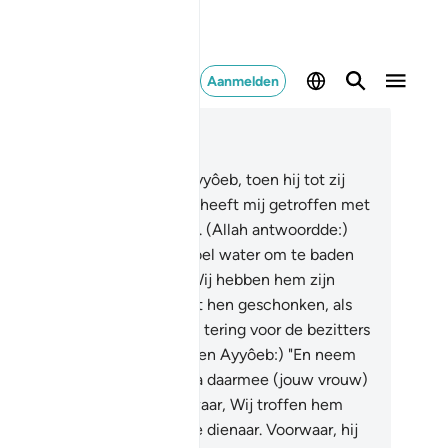
Aanmelden
es in context
fdstuk 38, Pagina 456, Juz 23
.
En gedenk Onze dienaar, Ayyôeb, toen hij tot zij
er riep: "Voorwaw, de Satan heeft mij getroffen met
genspoed en bestraffing."
42
.
(Allah antwoordde:)
tamp met jouw voet, dit is koel water om te baden
 om van te drinken."
43
.
En Wij hebben hem zijn
milie en nog eens zoveel met hen geschonken, als
n genade van Ons en als een tering voor de bezitters
n verstand.
44
.
(Allah zei tegen Ayyôeb:) "En neem
n bosje gras in je hand, en sla daarmee (jouw vrouw)
 breek jouw eed niet." Voorwaar, Wij troffen hem
n als een geduldige, de beste dienaar. Voorwaar, hij