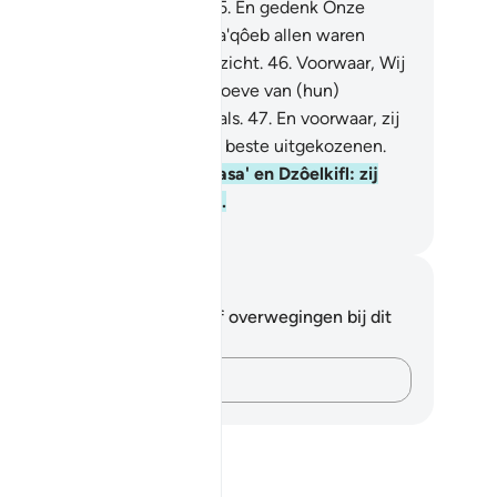
 de meest berouwtonende.
45
.
En gedenk Onze
enaren Ibrâhîm en Ishâq en Ya'qôeb allen waren
iners van grote kracht en inzicht.
46
.
Voorwaar, Wij
iverden hen volledig ten behoeve van (hun)
dachtenis van het Hiernamaals.
47
.
En voorwaar, zij
hoorden bij Ons zeker tot de beste uitgekozenen.
.
En gedeak Ismâ'îl (en Al Yasa' en Dzôelkifl: zij
hoorden allen tot de besten.
fian S. Siregar
tities en reflecties
 hebt geen aantekeningen of overwegingen bij dit
s.
Leg je gedachten vast…