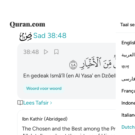
Taal s
038
واذكر اسماعيل واليسع وذا ال
Sad
38:48
Englis
38:48
العربية
ﱸ
ﱹ
ﱺ
ﱻ
বাংলা
En gedeak Ismâ'îl (en Al Yasa' en Dzôelkifl: zij
ارسی
Woord voor woord
França
Lees Tafsir
Indon
Italia
Ibn Kathir (Abridged)
Dutch
The Chosen and the Best among the Prophets