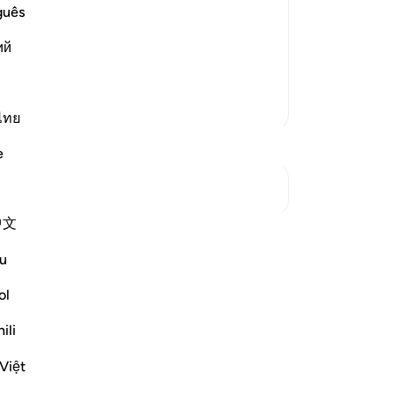
s the Messengers and His Prophets:
is
guês
وَاذْكُر
di
d Ya`qub, Ulil-Aydi wal-Absar.)
ий
bez
zu
go
Meer Tafsirs
be
ไทย
48
e
be
-
So
Zie knooppunten
中文
No
Je
begin je eigen reflectie en sla deze
u
ver
ranReflect-gemeenschap.
ol
evoegen
ili
eflect
Việt