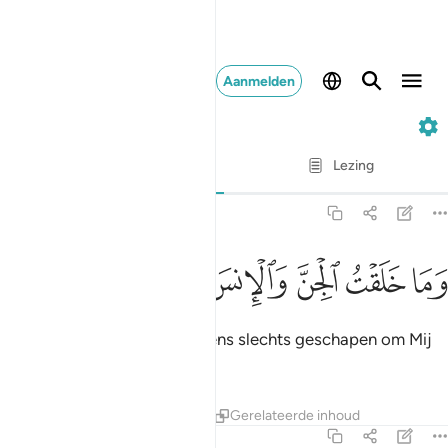
Aanmelden
51. Adh-Dhariyat
Vers voor vers
Lezing
Vertaling
: Sofian S. Siregar
51:56
ﱣ
ﱤ
ﱥ
ما خلقت الجن والانس الا ليعبدون ٥٦
ﱦ
ﱧ
ﱨ
ﱩ
َمَا خَلَقْتُ ٱلْجِنَّ وَٱلْإِنسَ إِلَّا لِيَعْبُدُونِ ٥٦
En Ik heb de Djinn's en de mens slechts geschapen om Mij
te dienen.
Tafseers
Lessen
Reflecties
Gerelateerde inhoud
51:57