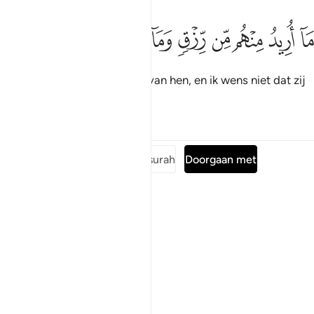
ﱪ
ﱫ
ﱬ
ﱭ
ﱮ
ﱯ
ا اريد منهم من رزق وما اريد ان يطعمون ٥٧
ﱰ
ﱱ
ﱲ
ﱳ
َآ أُرِيدُ مِنْهُم مِّن رِّزْقٍۢ وَمَآ أُرِيدُ أَن يُطْعِمُونِ ٥٧
Ik wens geen voorzieningen van hen, en ik wens niet dat zij
Mij voeden.
Tafseers
Lessen
Reflecties
Lees de volledige surah
Doorgaan met