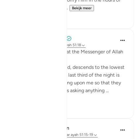
the night and at both en...
Bekijk meer
21
3
Prophetic Commentary
8 jaar geleden
·
Verwijzen naar
ayah 51:18
Abu Hurayrah narrates that the Messenger of Allah
(saws) said:
'Allah, Blessed and Exalted, descends to the lowest
sky every night when the last third of the night is
left. He says: ‘Who is calling upon me so that they
may be answered? Who is asking anything ...
Bekijk meer
1
0
In the Shade of the Quran
31 weken geleden
·
Verwijzen naar
ayah 51:15-19