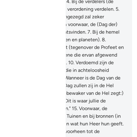
gemakkelijk voortdrijven.
4
.
Bij de verdelers (de
Engelen) die volgens een verordening verdelen.
5
.
Voorwaar, wat jullie is aangezegd zal zeker
bewaarheid worden.
6
.
En voorwaar, de (Dag der)
Opstanding zal zeker plaatsvinden.
7
.
Bij de hemel
met zijn banen (van sterren en planeten).
8
.
Voorwaar, jullie standpunt (tegenover de Profeet en
de Koran) wisselt.
9
.
Degene die ervan afgewend
wordt, die wordt belogen.
10
.
Verdoemd zijn de
leugenaars!
11
.
Degenen die in achteloosheid
verkeren.
12
.
Zij vragen: "Wanneer is de Dag van de
Opstanding?"
13
.
Op die Dag zullen zij in de Hel
verbrand worden.
14
.
(De bewaker van de Hel zegt:)
"Proeft jullie bestraffing. Dit is waar jullie de
bespoediging van vroegen."
15
.
Voorwaar, de
Moettaqôen verblijven in Tuinen en bij bronnen (in
het Paradijs).
16
.
Zij nemen wat hun Heer hun geeft.
Voorwaar, zij behoorden voorheen tot de