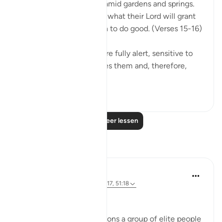
The God-fearing will be amid gardens and springs.
They will happily receive what their Lord will grant
them; for they were keen to do good. (Verses 15-16)
This God-fearing group are fully alert, sensitive to
the fact that God watches them and, therefore,
they...
Bekijk meer
0
0
Lees meer lessen
Reflecties
Hausa Dictionary
vorig jaar
·
Verwijzen naar
ayah 3:17, 51:18
﷽
The fact that Allah mentions a group of elite people