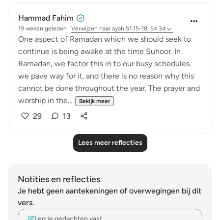
Hammad Fahim
19 weken geleden
·
Verwijzen naar
ayah 51:15-18, 54:34
One aspect of Ramadan which we should seek to
continue is being awake at the time Suhoor. In
Ramadan, we factor this in to our busy schedules.
we pave way for it. and there is no reason why this
cannot be done throughout the year. The prayer and
worship in the...
Bekijk meer
29
13
Lees meer reflecties
Notities en reflecties
Je hebt geen aantekeningen of overwegingen bij dit
vers.
Leg je gedachten vast…