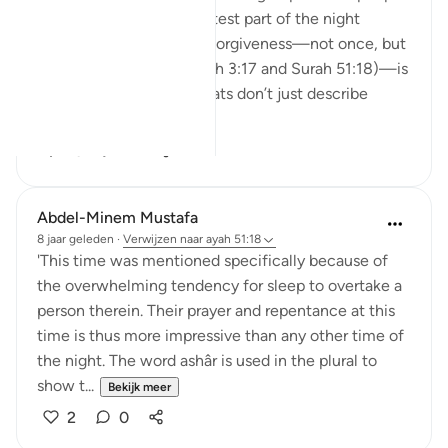
who wake up in the quietest part of the night
(before fajr) to seek His forgiveness—not once, but
twice in the Qur’an (Surah 3:17 and Surah 51:18)—is
deeply moving. These ayats don’t just describe
righteo...
Bekijk meer
15
2
Abdel-Minem Mustafa
8 jaar geleden
·
Verwijzen naar
ayah 51:18
'This time was mentioned specifically because of
the overwhelming tendency for sleep to overtake a
person therein. Their prayer and repentance at this
time is thus more impressive than any other time of
the night. The word ashâr is used in the plural to
show t...
Bekijk meer
2
0