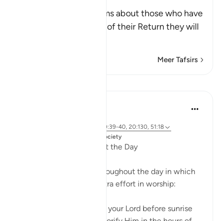
Reward
Allah the Exalted informs about those who have
Taqwa, that on the Day of their Return they will
be a
…
Lees meer
Meer Tafsirs
Lessen
Dr. Magdy Al-Hilali
5 jaar geleden
·
Verwijzen naar
ayah 76:25-26, 50:39-40, 20:130, 51:18
Geplaatst in
Muslim American Society
Special Hours throughout the Day
There are three times throughout the day in which
God urges us to exert extra effort in worship:
And glorify the praises of your Lord before sunrise
and before sunset, and glorify Him in the hours of