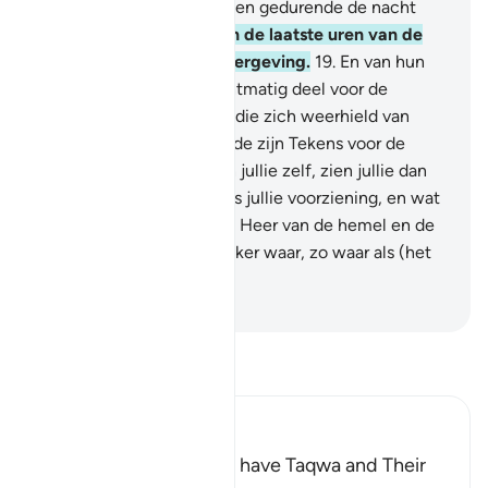
weldoeners.
17
.
Zij plachten gedurende de nacht
weinig te slapen.
18
.
En in de laatste uren van de
nacht smeekten zij om vergeving.
19
.
En van hun
bezittingen was een rechtmatig deel voor de
bedelaar en voor degene die zich weerhield van
bedelen.
20
.
En op de aarde zijn Tekens voor de
overtuigden.
21
.
En ook in jullie zelf, zien jullie dan
niet?
22
.
En in de hemel is jullie voorziening, en wat
jullie is beloofd.
23
.
Bij de Heer van de hemel en de
aarde: voorwaar, het is zeker waar, zo waar als (het
feit) dat jullie spreken.
-
Sofian S. Siregar
Lees Tafsir
Ibn Kathir (Abridged)
Qualities of Those Who have Taqwa and Their