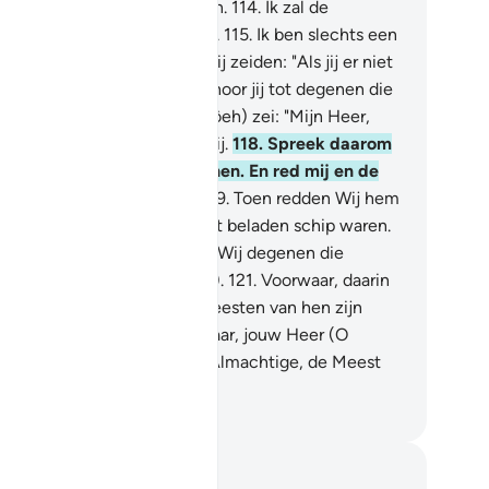
llie het maar zouden beseffen.
114
.
Ik zal de
lovigen zeker niet wegjagen.
115
.
Ik ben slechts een
idelijke waarschuwer."
116
.
Zij zeiden: "Als jij er niet
e ophoudt, O Nôeh, dan behoor jij tot degenen die
stenigd worden!"
117
.
Hij (Nôeh) zei: "Mijn Heer,
orwaar mijn volk loochent mij.
118
.
Spreek daarom
n oordeel uit tussen mij en hen. En red mij en de
lovigen die met mij zijn."
119
.
Toen redden Wij hem
 degenen die met hem in het beladen schip waren.
0
.
En vervolgens verdronken Wij degenen die
hterbleven (in de zondvloed).
121
.
Voorwaar, daarin
 zeker een Teken, maar de meesten van hen zijn
en gelovigen.
122
.
En voorwaar, jouw Heer (O
ehammad) is zeker Hij, de Almachtige, de Meest
rmhartige.
fian S. Siregar
tities en reflecties