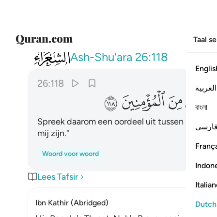
Taal s
026
فافتح بيني وبينهم فتحا ونجني ومن معي م
Ash-Shu'ara
26:118
Englis
26:118
العربية
ﱱ
ﱲ
ﱳ
ﱴ
বাংলা
Spreek daarom een oordeel uit tussen mij en h
ارسی
mij zijn."
França
Woord voor woord
Indon
Lees Tafsir
Italia
Ibn Kathir (Abridged)
Dutch