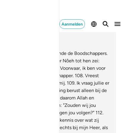
Aanmelden
es in context
fdstuk 26, Pagina 372, Juz 19
5
.
Het volk van Nôeh loochende de Boodschappers.
6
.
(Gedenk) toen hun broeder Nôeh tot hen zei:
ezen jullie (Allah) niet?
107
.
Voorwaar, ik ben voor
llie een betrouwbare Boodschapper.
108
.
Vreest
arom Allah en gehoorzaamt mij.
109
.
Ik vraag jullie er
en beloning voor, mijn beloning berust alleen bij de
er der Werelden.
110
.
Vreest daarom Allah en
hoorzaamt mij.
111
.
Zij zeiden: "Zouden wij jou
lgen, terwijl de meest nederigen jou volgen?"
112
.
 (Nôeh) zei: "En ik heb geen kennis over wat zij
den.
113
.
Hun afrekening is slechts bij mijn Heer, als