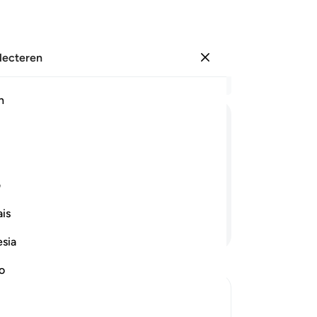
electeren
Aanmelden
Le
h
Hoo
10
ﱫ
ﱬ
ﱭ
ﱮ
ﱯ
ﱰ
10
"Vr
en. En red mij en de gelovigen die met
ju
ف
da
is
ge
Lees verder
He
esia
ge
vo
no
Hij
de