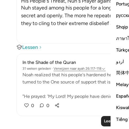
His People's Threat, Nuh's Prayer against Them
Portu
Nuh stayed among his people for a long time, ca
secret and openly. The more he repeated his c
русск
they to cling to their extreme disbelief and resist
Shqip
ภาษา
Lessen
Türkç
اردو
In the Shade of the Quran
31 weken geleden
·
Verwijzen naar
ayah 26:117-118
简体
Noah realized that his people's hardened hearts wou
turned to the One source of support that is always av
Melay
Españ
"He prayed: 'My Lord! My people have denied me. So, 
0
0
Kiswah
Tiếng 
Lees meer le