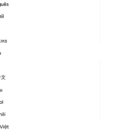
, and Their Destruction
ju
guês
lling them to Allah night and day, in
ge
all to them, the more determined were
ий
du
 his call. I
…
me
Lees meer
ge
Meer Tafsirs
vo
ไทย
ee
e
ge
en
12
中文
ac
ld not soften to his message. Therefore, he
is
ailable to believers, never failing them:
u
ge
Mo
ol
judge decisively ...
Bekijk meer
Ba
ili
-
So
Việt
ssen
No