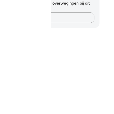
 hebt geen aantekeningen of overwegingen bij dit
s.
Leg je gedachten vast…