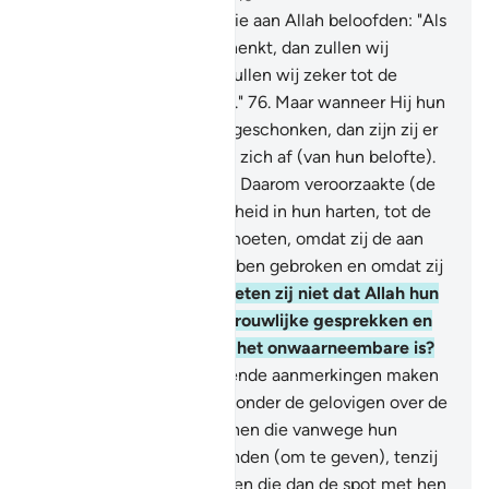
75
.
En onder hen zijn er die aan Allah beloofden: "Als
Hij ons van Zijn gunst schenkt, dan zullen wij
bijdragen geven en dan zullen wij zeker tot de
rechtschapenen behoren."
76
.
Maar wanneer Hij hun
dan van Zijn gunst heeft geschonken, dan zijn zij er
gierig mee en wenden zij zich af (van hun belofte).
En zij wenden zich af.
77
.
Daarom veroorzaakte (de
gierigheid) huichelachtigheid in hun harten, tot de
Dag waarop zij Hem ontmoeten, omdat zij de aan
Allah gedane belofte hebben gebroken en omdat zij
plachten te liegen.
78
.
Weten zij niet dat Allah hun
geheim kent en hun vertrouwlijke gesprekken en
dat Allah de Kenner van het onwaarneembare is?
79
.
Degenen die beledigende aanmerkingen maken
over de vrijwillige gevers onder de gelovigen over de
aalmoezen en over degenen die vanwege hun
armoede niets kunnen vinden (om te geven), tenzij
met de grootste moeite, en die dan de spot met hen