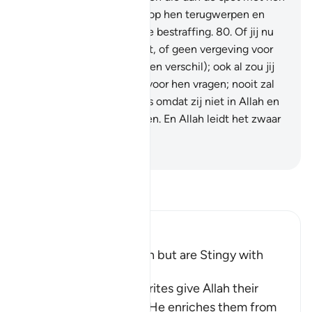
drijven: Allah zal de spot op hen terugwerpen en
voor hen is cr een pijnlijke bestraffing.
80
.
Of jij nu
vergeving voor hen vraagt, of geen vergeving voor
hen vraagt (het maakt geen verschil); ook al zou jij
zeventig keer vergeving voor hen vragen; nooit zal
Allah hen vergeven. Dat is omdat zij niet in Allah en
zijn Boodschapper geloven. En Allah leidt het zwaar
zondige volk niet.
-
Sofian S. Siregar
Lees Tafsir
Ibn Kathir (Abridged)
Hypocrites seek Wealth but are Stingy with
Alms
Allah says, some hypocrites give Allah their
strongest oaths that if He enriches them from