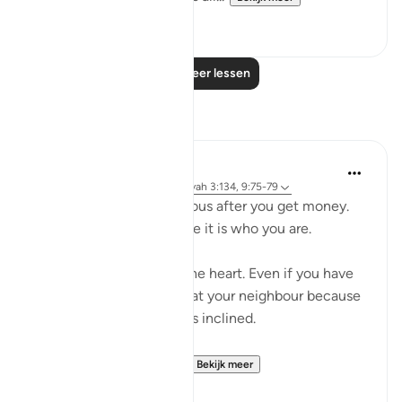
0
0
Lees meer lessen
Reflecties
Salah Sheikh
5 jaar geleden
·
Verwijzen naar
ayah 3:134, 9:75-79
You don't become generous after you get money.
You are generous because it is who you are.
Generosity is a state of the heart. Even if you have
no money you will smile at your neighbour because
that is where your heart is inclined.
So with instilling withi...
Bekijk meer
1
2