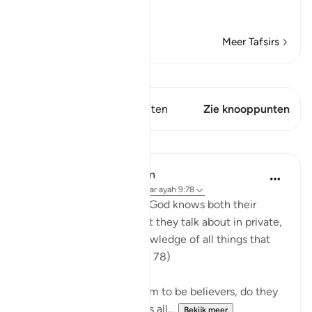
His bounty,
…
Lees meer
Meer Tafsirs
Bekijk Qiraat
Dit vers heeft 1 Knooppunten
Zie knooppunten
Lessen
In the Shade of the Quran
31 weken geleden
·
Verwijzen naar
ayah 9:78
"Do they not realize that God knows both their
secret thoughts and what they talk about in private,
and that God has full knowledge of all things that
are hidden away?" (Verse 78)
Since the hypocrites claim to be believers, do they
not know that God knows all...
Bekijk meer