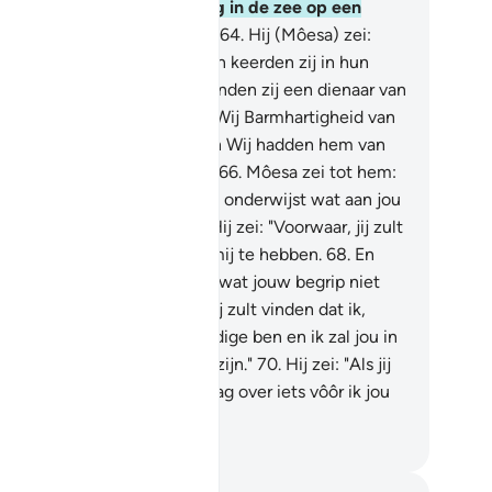
 Satan. En bij zocht zijn weg in de zee op een
rbazingwekkende manier."
64
.
Hij (Môesa) zei:
at was wat wij zochten," toen keerden zij in hun
etstappen terug.
65
.
Toen vonden zij een dienaar van
der Onze dienaren, aan wie Wij Barmhartigheid van
ze Zijde gegeven hadden en Wij hadden hem van
ze Zijde kennis bijgebracht.
66
.
Môesa zei tot hem:
g ik jou volgen, opdat jij mij onderwijst wat aan jou
n de kennis geleerd is?"
67
.
Hij zei: "Voorwaar, jij zult
it in staat zijn geduld met mij te hebben.
68
.
En
e kan jij geduld hebben met wat jouw begrip niet
vat?"
69
.
Hij (Môesa) zei: "Jij zult vinden dat ik,
ien Allah het wil, een geduldige ben en ik zal jou in
en opdracht ongehoorzaam zijn."
70
.
Hij zei: "Als jij
 volgt, stel mij dan geen vraag over iets vôôr ik jou
de uitleg van vertel."
fian S. Siregar