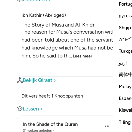
Portu
Ibn Kathir (Abridged)
русск
The Story of Musa and Al-Khidr
Shqip
The reason for Musa's conversation with the bo
ภาษา
had been told about one of the servants of Alla
had knowledge which Musa had not been grante
Türkç
him. So he said to th
…
Lees meer
اردو
简体
Bekijk Qiraat
Melay
Dit vers heeft 1 Knooppunten
Españ
Lessen
Kiswah
Tiếng 
In the Shade of the Quran
31 weken geleden
·