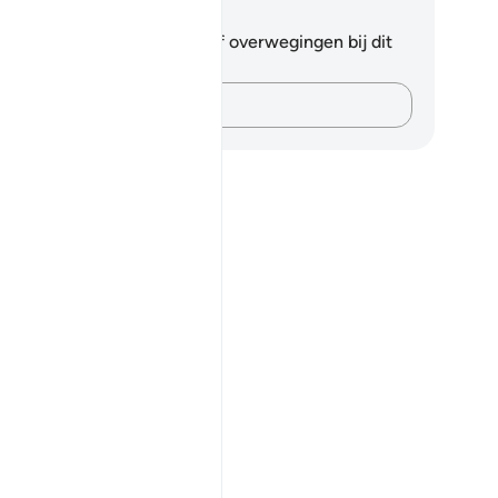
tities en reflecties
 hebt geen aantekeningen of overwegingen bij dit
s.
Leg je gedachten vast…