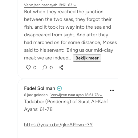
Verwijzen naar
ayah 18:61-63
But when they reached the junction
between the two seas, they forgot their
fish, and it took its way into the sea and
disappeared from sight. And after they
had marched on for some distance, Moses
said to his servant: 'Bring us our mid-clay
meal; we are indeed...
Bekijk meer
0
0
Fadel Soliman
6 jaar geleden
·
Verwijzen naar
ayah 18:61-78
Taddabor (Pondering) of Surat Al-Kahf
Ayahs: 61-78
https://youtu.be/gkeAPcwx-3Y