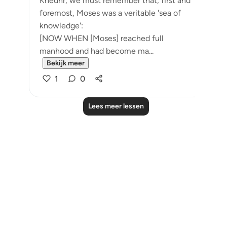
Khedhr, we must remember that, first and
foremost, Moses was a veritable 'sea of
knowledge':
[NOW WHEN [Moses] reached full
manhood and had become ma...
Bekijk meer
1
0
Lees meer lessen
Notes
placeholders
close