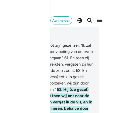
Aanmelden
es in context
fdstuk 18, Pagina 301, Juz 15
.
En (gedenkt) toein Môesa tot zijn gezel zei: "Ik zal
et opgeven voordat ik de samenvloeiing van de twee
ën bereik, of ik zal altijd doorgaan."
61
.
En toen zij
 samenvloeiing van belde bereikten, vergaten zij hun
, die zich vrijelijk zijn weg in de zee zocht.
62
.
En
n zij voortgingen zei hij (Môesa) tot zijn gezel:
eng ons ons eten (de vis). Voorzeker, wij zijn door
ze reis van ons moe geworden."
63
.
Hij (de gezel)
i: "Zag jij (wat er gebeurde) toen wij ons naar de
ts begaven'? Voorwaar, toen vergat ik de vis, en ik
n hem niet vergelen te herinneren, behalve door