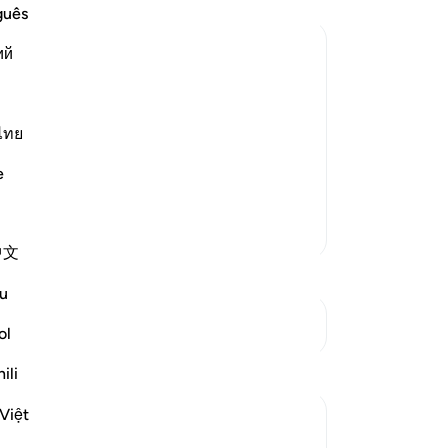
de
guês
ve
ий
"D
vo
y-servant, Yusha` bin Nun, was that he
on
On
ไทย
h at the junction of the two seas, who
On
d, so he wanted to travel to meet
e
"Ma
va
Meer Tafsirs
noo
中文
ho
om
u
ind
Zie knooppunten
ge
ol
mij
Reflecties
ili
er 
-
So
Việt
A Siddiqui
2 jaar geleden
·