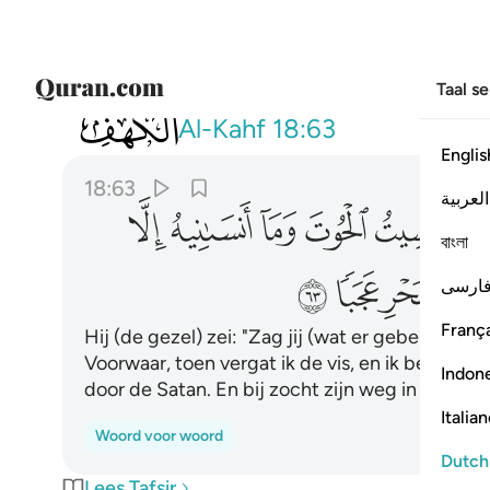
Taal s
018
قال ارايت اذ اوينا الى الصخرة فاني ن
Al-Kahf
18:63
Englis
18:63
العربية
ﱔ
ﱕ
ﱖ
ﱗ
ﱘ
ﱙ
বাংলা
ﱠ
ﱡ
ﱢ
ﱣ
ارسی
França
Hij (de gezel) zei: "Zag jij (wat er gebeurde) 
Voorwaar, toen vergat ik de vis, en ik ben hem 
Indon
door de Satan. En bij zocht zijn weg in de ze
Italia
Woord voor woord
Dutch
Lees Tafsir