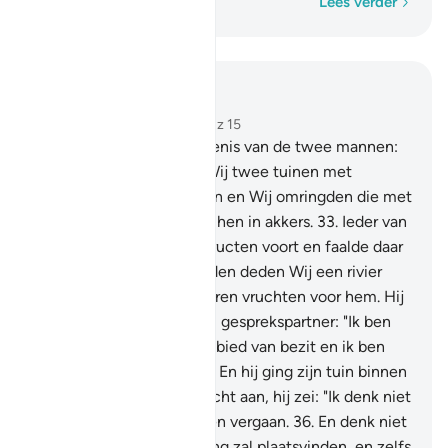
Woord voor woord
Lees verder
Lees in context
Hoofdstuk 18, Pagina 298, Juz 15
32
.
En geef hun de gelijkenis van de twee mannen:
aan één van hen deden Wij twee tuinen met
druivenstruiken toekornen en Wij omringden die met
dadelpalmen (en) tussen hen in akkers.
33
.
Ieder van
die twee tuinen bracht vructen voort en faalde daar
in niets in. En in hun midden deden Wij een rivier
ontspringen.
34
.
En er waren vruchten voor hem. Hij
zei dus tot zijn (gelovige) gesprekspartner: "Ik ben
jouw meerdere op het gebied van bezit en ik ben
eervoller als persoon."
35
.
En hij ging zijn tuin binnen
en hij deed zichzelf onrecht aan, hij zei: "Ik denk niet
dat die (tuinen) ooit zullen vergaan.
36
.
En denk niet
dat het Uur der Opstanding zal plaatsvinden, en zelfs