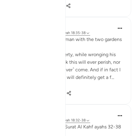
15
4
373
J Yousef
3 jaar geleden
·
Verwijzen naar
ayah 18:35-38
Some reflections on the man with the two gardens
'And he entered his property, while wronging his
soul, saying, 'I do not think this will ever perish, nor
do I think the Hour will ˹ever˺ come. And if in fact I
am returned to my Lord, I will definitely get a f...
Bekijk meer
28
3
222
Fadel Soliman
6 jaar geleden
·
Verwijzen naar
ayah 18:32-38
Taddabor (pondering) of Surat Al Kahf ayahs 32-38