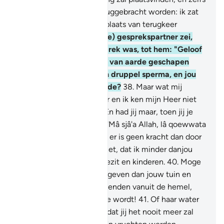
al zal ik tot mijn Heer teruggebracht worden: ik zat
ervoor zeker een betere plaats van terugkeer
vinden."
37
.
Zijn (gelovige) gesprekspartner zei,
toen hij met hem in gesprek was, tot hem: "Geloof
jij niet in Degene Die jou van aarde geschapen
heeft, vervolgens uit een druppel sperma, en jou
ten slotte tot mens vormde?
38
.
Maar wat mij
betreft: Allah is mijn Heer en ik ken mijn Heer niet
één deelgenoot toe.
39
.
En had jij maar, toen jij je
tuin binnentrad, gezegd: 'Mâ sjâ'a Allah, lâ qoewwata
illâbillah' - (Wat Allah wil, er is geen kracht dan door
Allah), indien jij van mij ziet, dat ik minder danjou
ben, op het gebied van bezit en kinderen.
40
.
Moge
mijn Heer mij iets beters geven dan jouw tuin en
een ramp over haar neerzenden vanuit de hemel,
zodat het glibberige aarde wordt!
41
.
Of haar water
in de aarde wegvloeit, zodat jij het nooit meer zal