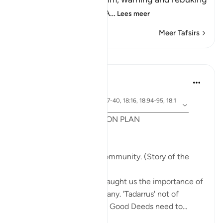
him for his disbelief in A
…
Lees meer
Meer Tafsirs
Lessen
Syaari Ab Rahman
vorig jaar
·
Verwijzen
ayah 18:65-70, 18:37-40, 18:16, 18:94-95, 18:1
naar
4, 18:10
POST RAMADHAN ACTION PLAN
4 Deeds From AL KAHFI
1. Tie your heart to the community. (Story of the
youths of the Cave)
The youths of the Cave taught us the importance of
keeping with good company. 'Tadarrus' not of
recitation but Tadarrus of Good Deeds need to...
Bekijk meer