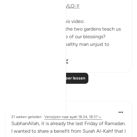
https://youtu.be/CDl39uVLO-Y
Questions answered in this video:
- What does the story of the two gardens teach us
about the ultimate source of our blessings?
- In what way was the wealthy man unjust to
himse...
Bekijk meer
2
0
251
Lees meer lessen
Reflecties
Muniba Ansari
21 weken geleden
·
Verwijzen naar
ayah 18:34, 18:37
SubhanAllah, it is already the last Friday of Ramadan.
I wanted to share a benefit from Surah Al-Kahf that I