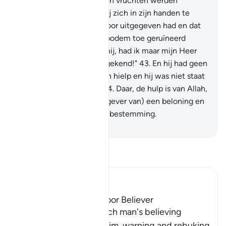
kunnen vinden."
42
.
En zijn vruchten werden
vernietigd. Toen begon hij zich in zijn handen te
wringen, over wat hij ervoor uitgegeven had en dat
zij (de tuinen) nu tot de bodem toe geruïneerd
waren." En hij zei: "Wee mij, had ik maar mijn Heer
niet één deelgenoot toegekend!"
43
.
En hij had geen
groep die hem naast Allah hielp en hij was niet staat
zichzelf te verdedigen.
44
.
Daar, de hulp is van Allah,
de Ware. Hij is beter (als gever van) een beloning en
beter (als gever van) een bestemming.
-
Sofian S. Siregar
Lees Tafsir
Ibn Kathir (Abridged)
The Response of the Poor Believer
Allah tells us how the rich man's believing
companion replied to him, warning and rebuking