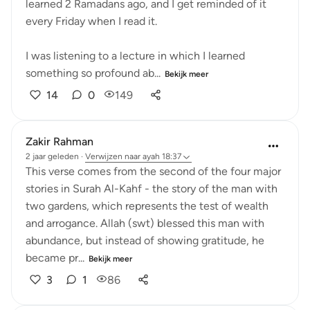
learned 2 Ramadans ago, and I get reminded of it
every Friday when I read it.
I was listening to a lecture in which I learned
something so profound ab...
Bekijk meer
14
0
149
Zakir Rahman
2 jaar geleden
·
Verwijzen naar
ayah 18:37
This verse comes from the second of the four major
stories in Surah Al-Kahf - the story of the man with
two gardens, which represents the test of wealth
and arrogance. Allah (swt) blessed this man with
abundance, but instead of showing gratitude, he
became pr...
Bekijk meer
3
1
86