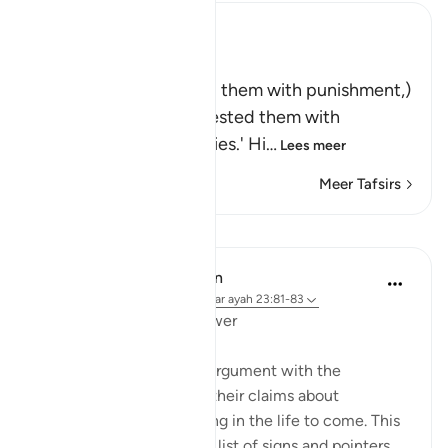
Ibn Kathir (Abridged)
وَلَقَدْ أَخَذْنَـهُمْ بِالْعَذَابِ
(And indeed We seized them with punishment,)
means, `We tried and tested them with
difficulties and calamities.' Hi
…
Lees meer
Meer Tafsirs
Lessen
In the Shade of the Quran
31 weken geleden
·
Verwijzen naar
ayah 23:81-83
Questions with One Answer
The surah now stops its argument with the
unbelievers, and reports their claims about
resurrection and reckoning in the life to come. This
discussion follows a long list of signs and pointers