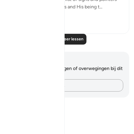
confirming God's oneness and His being t...
Bekijk meer
0
0
Lees meer lessen
Notities en reflecties
Je hebt geen aantekeningen of overwegingen bij dit
vers.
Leg je gedachten vast…