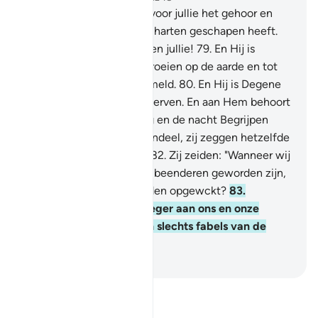
78
.
En Hij is Degene Die voor jullie het gehoor en
gezichtsvermogen en de harten geschapen heeft.
Weinig dankbaarheid tonen jullie!
79
.
En Hij is
Degene Die juuie deed groeien op de aarde en tot
Hem worden jullie verzameld.
80
.
En Hij is Degene
Die doet leven en doet sterven. En aan Hem behoort
het afwissden van de dag en de nacht Begrijpen
jullie dan niet?
81
.
Integendeel, zij zeggen hetzelfde
als de vroegeren zeiden.
82
.
Zij zeiden: "Wanneer wij
dood zijn en tot aarde en beenderen geworden zijn,
zullen wij dan zeker worden opgewckt?
83
.
Voorzeker, dit werd vroeger aan ons en onze
vaderen beloofd: dit zijn slechts fabels van de
vroegeren."
-
Sofian S. Siregar
Lees Tafsir