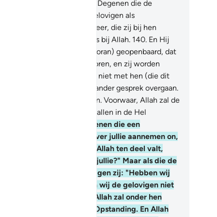
 pijnlijke bestraffing is.
139
.
Degenen die de
gelovigen in plaats van de gelovigen als
schermers nemen: is het de eer, die zij bij hen
ken? En voorwaar, alle eer is bij Allah.
140
.
En Hij
ft jullie al in het Boek (de Koran) geopenbaard, dat
 jullie de Verzen van Allah horen, en zij worden
worpen en bespot, dat jullie niet met hen (die dit
en) zitten, totdat zij op een ander gesprek overgaan.
ers zouden jullie als hen zijn. Voorwaar, Allah zal de
ichelaars en de ongelovigen allen in de Hel
rzamelen.
141
.
(Zij zijn) degenen die een
wachtende houding tegenover jullie aannemen on,
 jullie een overwinning van Allah ten deel valt,
ggen: "Wij waren toch met jullie?" Maar als die de
gelovigen ten deel valt, zeggen zij: "Hebben wij
llie niet geholpen en hebben wij de gelovigen niet
n jullie afgehouden?"' Dan Allah zal onder hen
cht spreken up de Dag der Opstanding. En Allah