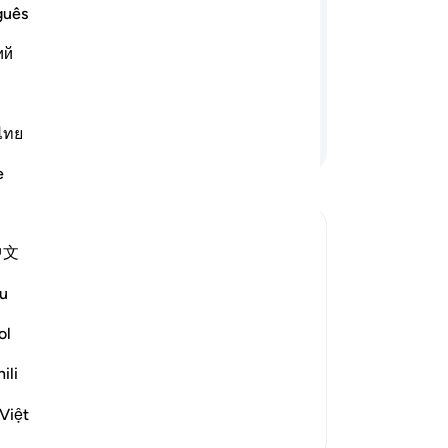
een
guês
n zij: "Hebben wij jullie niet
on
ullie afgehouden?"' Dan Allah zal
ий
be
ing. En Allah zal nooit aan de
zoe
en.
hee
als
ไทย
Lees verder
ver
e
do
And
hu
中文
ve
Muslims
af
t the harm that occurs to the believers,
u
als
es and religion are dissolved and the
ze
ol
on
ili
ju
va
Việt
Meer Tafsirs
re