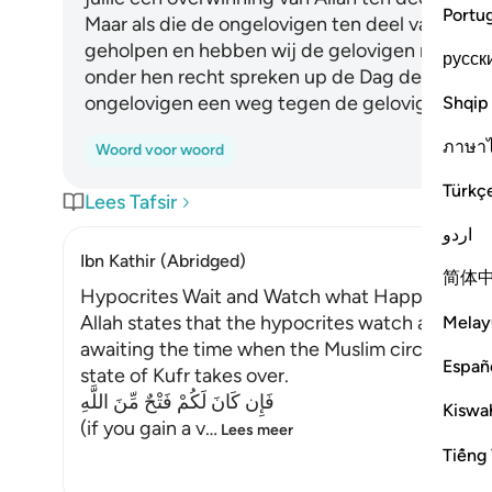
Portu
Maar als die de ongelovigen ten deel valt, zegge
geholpen en hebben wij de gelovigen niet van j
русск
onder hen recht spreken up de Dag der Opstand
ongelovigen een weg tegen de gelovigen gev
Shqip
ภาษา
Woord voor woord
Türkç
Lees Tafsir
اردو
Ibn Kathir (Abridged)
简体
Hypocrites Wait and Watch what Happens to 
Allah states that the hypocrites watch and awai
Melay
awaiting the time when the Muslim circumstanc
Españ
state of Kufr takes over.
فَإِن كَانَ لَكُمْ فَتْحٌ مِّنَ اللَّهِ
Kiswah
(if you gain a v
…
Lees meer
Tiếng 