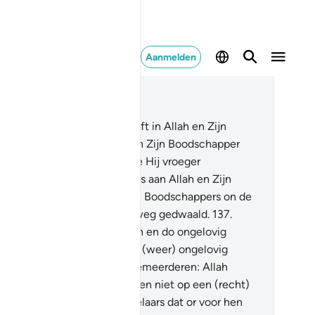
Aanmelden
es in context
fdstuk 4, Pagina 101, Juz 5
6
.
O jullie die geloven! Gelooft in Allah en Zijn
odschapper en in wat Hij aan Zijn Boodschapper
enbaarde en in de Schrift die Hij vroeger
enbaarde. En wie ongelovig is aan Allah en Zijn
gelen en Zijn Boeken en Zijn Boodschappers on de
tste Dag: hij is waarlijk ver weg gedwaald.
137
.
orwaar, degenen die geloven en do ongelovig
rden en dan geloven en dan (weer) ongelovig
rden en dan het ongeloof vemeerderen: Allah
geeft hen niet en Hij leidt hen niet op een (recht)
d.
138
.
Waarschuw de huichelaars dat or voor hen