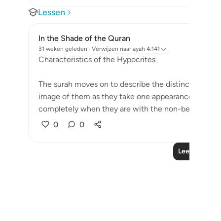
Lessen
In the Shade of the Quran
31 weken geleden
·
Verwijzen naar
ayah 4:141
Characteristics of the Hypocrites
The surah moves on to describe the distinctive featu
image of them as they take one appearance when t
completely when they are with the non-believer...
0
0
Lees meer le