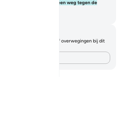
l nooit aan de ongelovigen een weg tegen de
lovigen geven.
fian S. Siregar
tities en reflecties
 hebt geen aantekeningen of overwegingen bij dit
s.
Leg je gedachten vast…