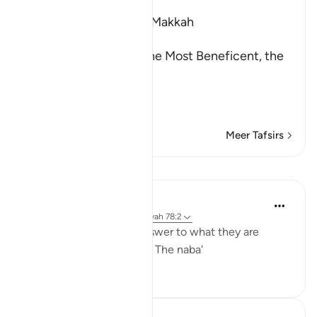
Which was revealed in Makkah
بِسْمِ اللَّهِ الرَّحْمَـنِ الرَّحِيمِ
In the Name of Allah, the Most Beneficent, the
Most Merciful.
Refutation against the
…
Lees meer
Meer Tafsirs
Lessen
Yaser Birjas
8 jaar geleden
·
Verwijzen naar
ayah 78:2
The great news is the answer to what they are
questioning one another: The naba'
0
0