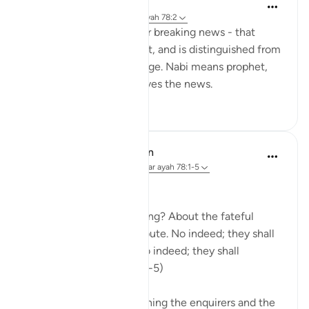
Yaser Birjas
8 jaar geleden
·
Verwijzen naar
ayah 78:2
An-Naba means Khabr, or breaking news - that
which rises up, stands out, and is distinguished from
information and knowledge. Nabi means prophet,
and he is the one who gives the news.
0
0
In the Shade of the Quran
31 weken geleden
·
Verwijzen naar
ayah 78:1-5
Needless Enquiry
About what are they asking? About the fateful
tiding on which they dispute. No indeed; they shall
certainly know! Again, no indeed; they shall
certainly know! (Verses 1-5)
The surah opens by shunning the enquirers and the