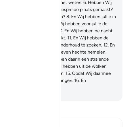
Nogmaals nee, zij zullen het weten.
6
.
Hebben Wij
de aarde niet tot een uitgespreide plaats gemaakt?
7
.
En de bergen als pinnen?
8
.
En Wij hebben jullie in
paren geschapen.
9
.
En Wij hebben voor jullie de
slaap gemaakt, als rust.
10
.
En Wij hebben de nacht
als een bedekking gemaakt.
11
.
En Wij hebben de
dag gemaakt om levensonderhoud te zoeken.
12
.
En
Wij hebben boven jullie zeven hechte hemelen
gebouwd.
13
.
En Wij hebben daarin een stralende
lamp geplaatst.
14
.
En Wij hebben uit de wolken
stromend water gezonden.
15
.
Opdat Wij daarmee
graan en planten voortbrengen.
16
.
En
dichtbegroeide tuinen.
-
Sofian S. Siregar
Lees Tafsir
Ibn Kathir (Abridged)