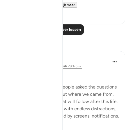
enquiry. It wonders...
Bekijk meer
1
0
Lees meer lessen
Reflecties
Dr Maryam Fayyaz
2 jaar geleden
·
Verwijzen naar
ayah 78:1-5
﷽
There was a time when people asked the questions
that truly mattered—about where we came from,
why we are here, and what will follow after this life.
But now, the world hums with endless distractions.
Our thoughts are occupied by screens, notifications,
and...
Bekijk meer