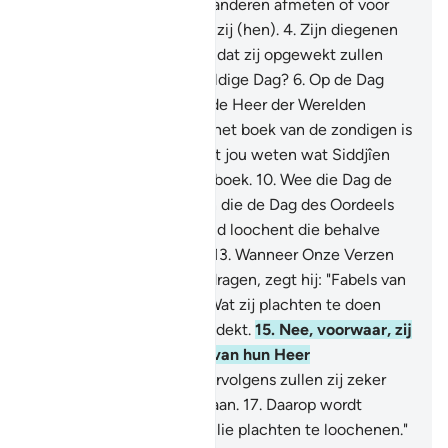
3
.
Maar wanneer zij voor anderen afmeten of voor
hen afwegen, benadelen zij (hen).
4
.
Zijn diegenen
dan er niet van overtuigd dat zij opgewekt zullen
worden?
5
.
Op een geweldige Dag?
6
.
Op de Dag
waarop de mensen voor de Heer der Werelden
staan?
7
.
Nee, voorwaar, het boek van de zondigen is
in Siddjîen.
8
.
En wat doet jou weten wat Siddjîen
is?
9
.
Een volbeschreven boek.
10
.
Wee die Dag de
loochenaars!
11
.
Degenen die de Dag des Oordeels
loochenen.
12
.
En niemand loochent die behalve
elke zondige overtreder.
13
.
Wanneer Onze Verzen
aan hem worden voorgedragen, zegt hij: "Fabels van
de vroegeren!"
14
.
Nee! Wat zij plachten te doen
heeft zelfs hun harten bedekt.
15
.
Nee, voorwaar, zij
zullen zeker op die Dag van hun Heer
afgescheiden zijn.
16
.
Vervolgens zullen zij zeker
Djahîm (de Hel) binnengaan.
17
.
Daarop wordt
gezegd: "Dit is dat wat jullie plachten te loochenen."