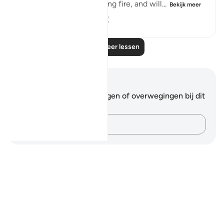
They shall enter the blazing fire, and will...
Bekijk meer
0
0
93
Lees meer lessen
Notities en reflecties
Je hebt geen aantekeningen of overwegingen bij dit
vers.
Leg je gedachten vast…