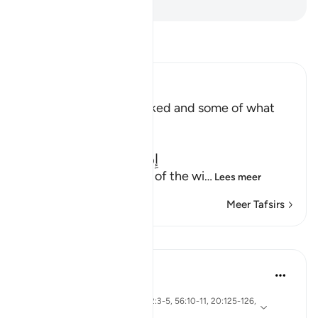
-
Sofian S. Siregar
Lees Tafsir
Ibn Kathir (Abridged)
The Record of the Wicked and some of what
happens to Them
Allah says truly,
إِنَّ كِتَـبَ الْفُجَّارِ لَفِى سِجِّينٍ
(Nay! Truly, the Record of the wi
…
Lees meer
Meer Tafsirs
Lessen
Yasmin Mogahed
4 jaar geleden
·
Verwijzen
ayah 69:32, 57:12, 2:3-5, 56:10-11, 20:125-126,
naar
83:15