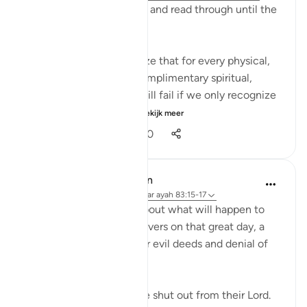
I ask you to bear with me and read through until the
end and really reflect:
It's mind blowing to realize that for every physical,
seen reality, there is a complimentary spiritual,
unseen reality. And we will fail if we only recognize
the physical realities. ...
Bekijk meer
106
14
4.900
In the Shade of the Quran
31 weken geleden
·
Verwijzen naar
ayah 83:15-17
Here, we are told here about what will happen to
the transgressing unbelievers on that great day, a
destiny which befits their evil deeds and denial of
the truth:
"On that day they shall be shut out from their Lord.