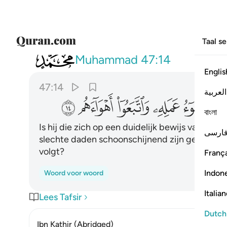
Taal s
047
افمن كان على بينة من ربه كمن زين له سوء
Muhammad
47:14
Englis
47:14
العربية
ﱰ
ﱱ
ﱲ
ﱳ
ﱴ
ﱵ
বাংলা
Is hij die zich op een duidelijk bewijs van zij
ارسی
slechte daden schoonschijnend zijn gemaakt (
volgt?
França
Indon
Woord voor woord
Italia
Lees Tafsir
Dutch
Ibn Kathir (Abridged)