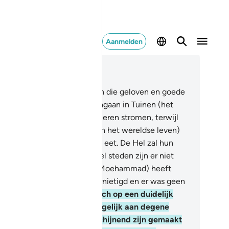
Aanmelden
es in context
fdstuk 47, Pagina 508, Juz 26
.
Voorwaar, Allah zal degenen die geloven en goede
rken verrichten doen binnengaan in Tuinen (het
adijs) waar onderdoor de rivieren stromen, terwijl
genen die ongelovig zijn (van het wereldse leven)
nieten en eten zoals het vee eet. De Hel zal hun
blijfplaats zijn.
13
.
En hoeveel steden zijn er niet
erker dan de stad die jou (O Moehammad) heeft
rdreven? Wij hebben hen vernietigd en er was geen
lper voor hen.
14
.
Is hij die zich op een duidelijk
wijs van zijn Heer beroept, gelijk aan degene
ens slechte daden schoonschijnend zijn gemaakt