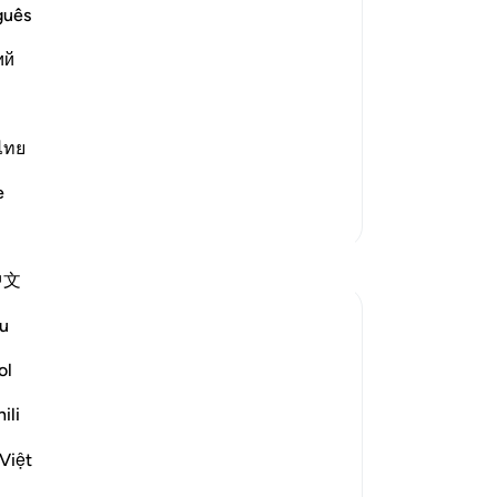
(d
guês
 of Lust are not Equal
-
So
ий
No
m his Lord...) This means a person who
Je
llah's commands and His religion,
ไทย
ver
e
Meer Tafsirs
Reflecties
中文
A Siddiqui
u
5 jaar geleden
·
ol
Verwijzen naar
ayah 4:120, 27:4, 47:14, 6:43
I listened to a lecture today and one point
ili
really stood out, so I wanted to share:
Việt
Shaytan gift-wraps sins for us. He