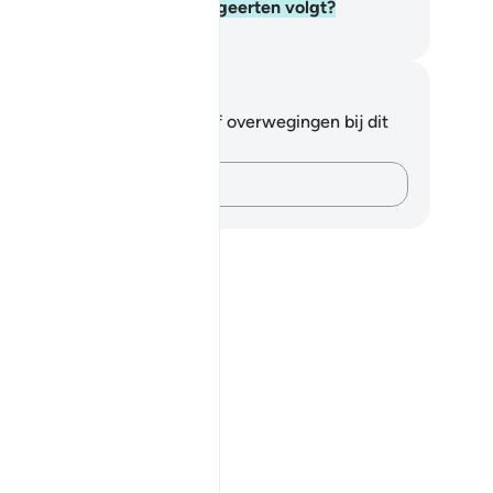
oor de Satan) en die zijn begeerten volgt?
fian S. Siregar
tities en reflecties
 hebt geen aantekeningen of overwegingen bij dit
s.
Leg je gedachten vast…