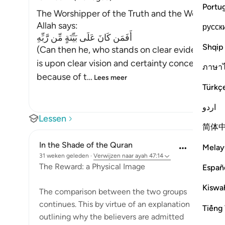
Portu
The Worshipper of the Truth and the Worshipper
Allah says:
русск
أَفَمَن كَانَ عَلَى بَيِّنَةٍ مِّن رَّبِّهِ
Shqip
(Can then he, who stands on clear evidence fro
is upon clear vision and certainty concerning A
ภาษา
because of t
…
Lees meer
Türkç
اردو
Lessen
简体
In the Shade of the Quran
Melay
31 weken geleden
·
Verwijzen naar
ayah 47:14
The Reward: a Physical Image
Españ
Kiswah
The comparison between the two groups
continues. This by virtue of an explanation
Tiếng 
outlining why the believers are admitted