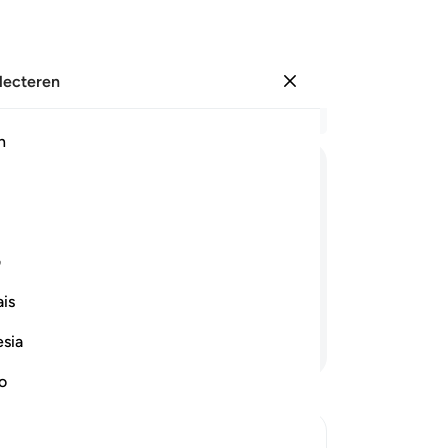
electeren
Aanmelden
Le
h
Hoo
12
ﱨ
ﱩ
ﱪ
ﱫ
ﱬ
ﱭ
ﱮ
ﱯ
we
Par
n Heer beroept, gelijk aan degene wiens
de
ف
door de Satan) en die zijn begeerten
ge
is
ver
st
esia
Lees verder
ve
he
no
be
wi