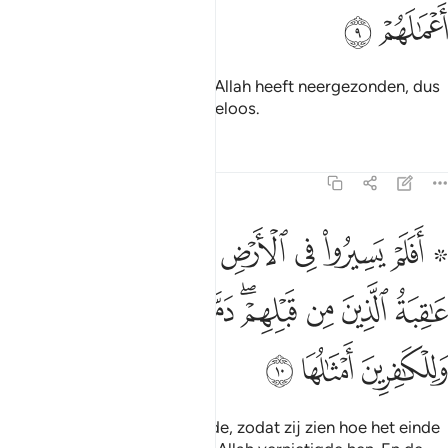
ﲼ
ﲽ
Dat is omdat zij haatten wat Allah heeft neergezonden, dus
maakte Hij hun daden vruchteloos.
Tafseers
Lessen
Reflecties
47:10
ﲾ ﲿ
ﳀ
ﳁ
ﳂ
ﳃ
ﳄ
ﳅ
فلم يسيروا في الارض فينظروا كيف كان عاقبة الذين من قبلهم دمر الله 
َفَلَمْ يَسِيرُوا۟ فِى ٱلْأَرْضِ فَيَنظُرُوا۟ كَيْفَ كَانَ عَـٰقِبَةُ ٱلَّذِينَ مِن قَبْلِهِمْ ۚ دَمَّرَ ٱللَّهُ
ﳆ
ﳇ
ﳈ
ﳉﳊ
ﳋ
ﳌ
ﳍﳎ
ﳏ
ﳐ
ﳑ
Reizen zij dan niet op de aarde, zodat zij zien hoe het einde