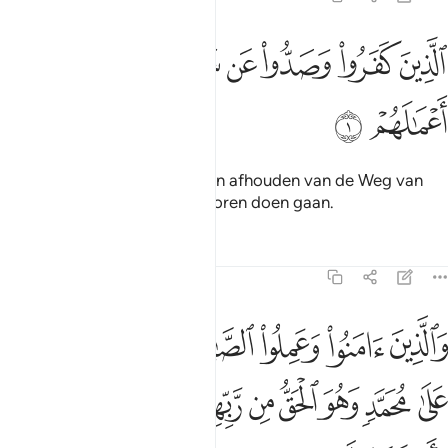
ﱁ
ﱂ
ﱃ
ﱄ
ﱅ
لذين كفروا وصدوا عن سبيل الله اضل اعمالهم ١
ﱆ
ﱇ
لَّذِينَ كَفَرُوا۟ وَصَدُّوا۟ عَن سَبِيلِ ٱللَّهِ أَضَلَّ أَعْمَـٰلَهُمْ ١
ﱈ
ﱉ
Degenen die ongelovig zijn en afhouden van de Weg van
Allah: Hij zal hun werken verloren doen gaan.
Tafseers
Lessen
Reflecties
47:2
ﱊ
ﱋ
ﱌ
ﱍ
ﱎ
ﱏ
ﱐ
الذين امنوا وعملوا الصالحات وامنوا بما نزل على محمد وهو الحق من ر
َٱلَّذِينَ ءَامَنُوا۟ وَعَمِلُوا۟ ٱلصَّـٰلِحَـٰتِ وَءَامَنُوا۟ بِمَا نُزِّلَ عَلَىٰ مُحَمَّدٍۢ وَهُوَ ٱلْحَقُّ مِن رّ
ﱑ
ﱒ
ﱓ
ﱔ
ﱕ
ﱖ
ﱗ
ﱘ
ﱙ