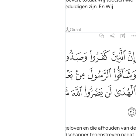
van jullie de strijders en de geduldigen zijn. En Wij
beproeven jullie daden.
Tafseers
Lessen
Reflecties
Qiraat
47:32
ﱙ
ﱚ
ﱛ
ﱜ
ﱝ
ﱞ
ﱟ
ن الذين كفروا وصدوا عن سبيل الله وشاقوا الرسول من بعد ما تبين لهم
ِنَّ ٱلَّذِينَ كَفَرُوا۟ وَصَدُّوا۟ عَن سَبِيلِ ٱللَّهِ وَشَآقُّوا۟ ٱلرَّسُولَ مِنۢ بَعْدِ مَا تَبَيَّنَ لَهُمُ 
ﱠ
ﱡ
ﱢ
ﱣ
ﱤ
ﱥ
ﱦ
ﱧ
ﱨ
ﱩ
ﱪ
ﱫ
ﱬ
ﱭ
ﱮ
Voorwaar, degenen die niet geloven en die afhouden van de
Weg van Allah en die de Boodschapper tegenstreven nadat