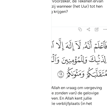
plotseling tot hen zal komen. Voorzeker, de Tekenen ervan
zijn al gekomen. Hoe kunnen zij wanneer (het Uur) tot hen
komt, dan nog hun vermaning krijgen?
Tafseers
Lessen
Reflecties
47:19
ﳙ
ﳚ
ﳛ
ﳜ
ﳝ
ﳞ
ﳟ
اعلم انه لا الاه الا الله واستغفر لذنبك وللمومنين والمومنات والله يعلم 
َٱعْلَمْ أَنَّهُۥ لَآ إِلَـٰهَ إِلَّا ٱللَّهُ وَٱسْتَغْفِرْ لِذَنۢبِكَ وَلِلْمُؤْمِنِينَ وَٱلْمُؤْمِنَـٰتِ ۗ وَٱللَّهُ 
ﳠ
ﳡ
ﳢﳣ
ﳤ
ﳥ
ﳦ
ﳧ
ﳨ
Weet dat er geen god is dan Allah en vraag om vergeving
voor jouw zonden en voor (de zonden van) de gelovige
mannen en de gelovige vrouwen. En Allah kent jullie
bezigheden (op aarde) en jullie verblijfplaats (in het