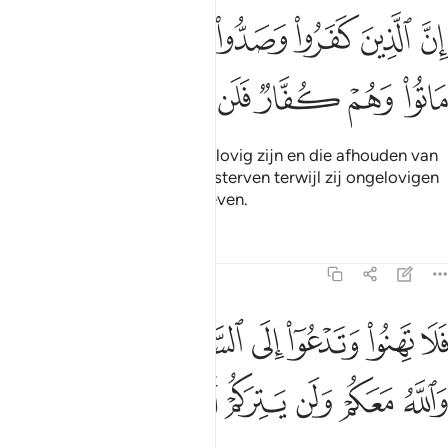
ﱻ
ﱼ
ﱽ
ﱾ
ﱿ
ﲀ
ﲁ
ﲂ
ن الذين كفروا وصدوا عن سبيل الله ثم ماتوا وهم كفار فلن يغفر الله لهم
ِنَّ ٱلَّذِينَ كَفَرُوا۟ وَصَدُّوا۟ عَن سَبِيلِ ٱللَّهِ ثُمَّ مَاتُوا۟ وَهُمْ كُفَّارٌۭ فَلَن يَغ
ﲃ
ﲄ
ﲅ
ﲆ
ﲇ
ﲈ
ﲉ
ﲊ
Voorwaar, degenen die ongelovig zijn en die afhouden van
de Weg van Allah en die dan sterven terwijl zij ongelovigen
zijn: Allah zal hen nooit vergeven.
Tafseers
Lessen
Reflecties
47:35
ﲋ
ﲌ
ﲍ
ﲎ
ﲏ
ﲐ
ﲑ
لا تهنوا وتدعوا الى السلم وانتم الاعلون والله معكم ولن يتركم اعمالكم ٥
َلَا تَهِنُوا۟ وَتَدْعُوٓا۟ إِلَى ٱلسَّلْمِ وَأَنتُمُ ٱلْأَعْلَوْنَ وَٱللَّهُ مَعَكُمْ وَلَن يَتِرَكُمْ أَع
ﲒ
ﲓ
ﲔ
ﲕ
ﲖ
ﲗ