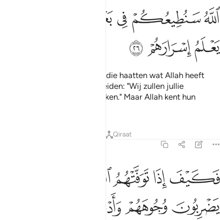
ﲠ
ﲡ
ﲢ
ﲣ
ﲤﲥ
ﲦ
ﲧ
ﲨ
ﲩ
Dat is omdat zij tot degenen die haatten wat Allah heeft
neergezonden (de Joden), zeiden: "Wij zullen jullie
gehoorzamen in sommige zaken." Maar Allah kent hun
geheimen.
Tafseers
Lessen
Reflecties
Qiraat
47:27
ﲪ
ﲫ
ﲬ
كيف اذا توفتهم الملايكة يضربون وجوههم وادبارهم ٢٧
ﲭ
َكَيْفَ إِذَا تَوَفَّتْهُمُ ٱلْمَلَـٰٓئِكَةُ يَضْرِبُونَ وُجُوهَهُمْ وَأَدْبَـٰرَهُمْ ٢٧
ﲮ
ﲯ
ﲰ
ﲱ