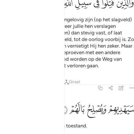
ﲒ
ﲓ
ﲔ
ﲕ
ﲖ
ﲗ
ﲘ
ﲙ
ﲚ
Wanneer jullie degenen die ongelovig zijn (op het slagveld)
ontmoeten: doodt hen. Wanneer jullie hen verslagen
hebben: bindt (de gevangenen) dan stevig vast, of laat
(hen) vrij of vrij (na) een losgeld, tot de oorlog voorbij is. Zo
is het. En als Allah het wil, dan vernietigt Hij hen zeker. Maar
Hij wil een groep van jullie beproeven met een andere
groep. En degenen die gedood worden op de Weg van
Allah: Hij doet hun werk nooit verloren gaan.
Tafseers
Lessen
Reflecties
Qiraat
47:5
ﲛ
يهديهم ويصلح بالهم ٥
ﲜ
ﲝ
ﲞ
َيَهْدِيهِمْ وَيُصْلِحُ بَالَهُمْ ٥
Hij leidt hen en verbetert hun toestand.