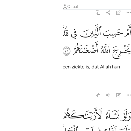
Tafseers
Lessen
Reflecties
Qiraat
47:29
ﲽ
ﲾ
ﲿ
ﳀ
ﳁ
ﳂ
م حسب الذين في قلوبهم مرض ان لن يخرج الله اضغانهم ٢٩
ﳃ
ﳄ
َمْ حَسِبَ ٱلَّذِينَ فِى قُلُوبِهِم مَّرَضٌ أَن لَّن يُخْرِجَ ٱللَّهُ أَضْغَـٰنَهُمْ ٢٩
ﳅ
ﳆ
ﳇ
ﳈ
Of dachten zij in wier harten een ziekte is, dat Allah hun
afgunst niet zou onthullen?
Tafseers
Lessen
Reflecties
47:30
ﱁ
ﱂ
ﱃ
ﱄ
ﱅﱆ
لو نشاء لاريناكهم فلعرفتهم بسيماهم ولتعرفنهم في لحن القول والله يع
َلَوْ نَشَآءُ لَأَرَيْنَـٰكَهُمْ فَلَعَرَفْتَهُم بِسِيمَـٰهُمْ ۚ وَلَتَعْرِفَنَّهُمْ فِى لَحْنِ ٱلْقَوْلِ ۚ وَٱللَّه