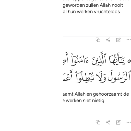
de Leiding hun duidelijk was geworden zullen Allah nooit
iets kunnen schaden. En Hij zal hun werken vruchteloos
maken.
Tafseers
Lessen
Reflecties
47:33
ﱯ ﱰ
ﱱ
ﱲ
ﱳ
ﱴ
۞ ا ايها الذين امنوا اطيعوا الله واطيعوا الرسول ولا تبطلوا اعمالكم ٣٣
ﱵ
َـٰٓأَيُّهَا ٱلَّذِينَ ءَامَنُوٓا۟ أَطِيعُوا۟ ٱللَّهَ وَأَطِيعُوا۟ ٱلرَّسُولَ وَلَا تُبْطِلُوٓا۟ أَعْم
ﱶ
ﱷ
ﱸ
ﱹ
ﱺ
O jullie die geloven, gehoorzaamt Allah en gehoorzaamt de
Boodschapper en maakt jullie werken niet nietig.
Tafseers
Lessen
Reflecties
47:34