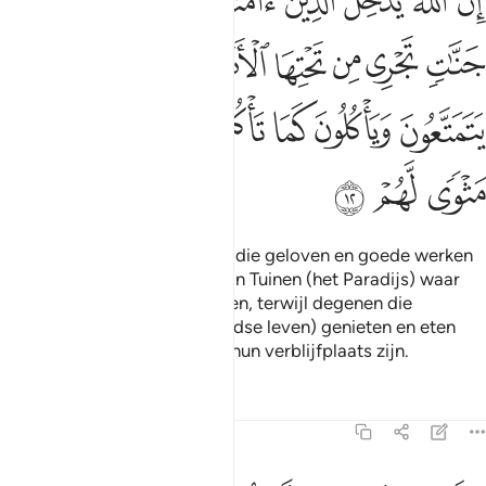
ﱁ
ﱂ
ﱃ
ﱄ
ﱅ
ﱆ
ﱇ
ِنَّ ٱللَّهَ يُدْخِلُ ٱلَّذِينَ ءَامَنُوا۟ وَعَمِلُوا۟ ٱلصَّـٰلِحَـٰتِ جَنَّـٰتٍۢ تَجْرِى مِن تَحْتِهَا
ﱈ
ﱉ
ﱊ
ﱋ
ﱌﱍ
ﱎ
ﱏ
ﱐ
ﱑ
ﱒ
ﱓ
ﱔ
ﱕ
ﱖ
ﱗ
ﱘ
Voorwaar, Allah zal degenen die geloven en goede werken
verrichten doen binnengaan in Tuinen (het Paradijs) waar
onderdoor de rivieren stromen, terwijl degenen die
ongelovig zijn (van het wereldse leven) genieten en eten
zoals het vee eet. De Hel zal hun verblijfplaats zijn.
Tafseers
Lessen
Reflecties
47:13
كاين من قرية هي اشد قوة من قريتك التي اخرجتك اهلكناهم فلا ناصر له