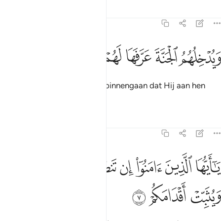
Tafseers
Lessen
Reflecties
47:6
ﲟ
ﲠ
يدخلهم الجنة عرفها لهم ٦
ﲡ
ﲢ
ﲣ
َيُدْخِلُهُمُ ٱلْجَنَّةَ عَرَّفَهَا لَهُمْ ٦
En Hij doet hen het Paradijs binnengaan dat Hij aan hen
bekend heeft gemaakt.
Tafseers
Lessen
Reflecties
47:7
ﲤ
ﲥ
ﲦ
ﲧ
ﲨ
ﲩ
ا ايها الذين امنوا ان تنصروا الله ينصركم ويثبت اقدامكم ٧
ﲪ
َـٰٓأَيُّهَا ٱلَّذِينَ ءَامَنُوٓا۟ إِن تَنصُرُوا۟ ٱللَّهَ يَنصُرْكُمْ وَيُثَبِّتْ أَقْدَامَكُمْ ٧
ﲫ
ﲬ
ﲭ