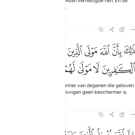
was vast degenen vóór hen? Allah vernietigde hen. En de
ongelovigen wacht hetzelfde.
Tafseers
Lessen
Reflecties
47:11
ﳒ
ﳓ
ﳔ
ﳕ
ﳖ
ﳗ
ﳘ
الك بان الله مولى الذين امنوا وان الكافرين لا مولى لهم ١١
َٰلِكَ بِأَنَّ ٱللَّهَ مَوْلَى ٱلَّذِينَ ءَامَنُوا۟ وَأَنَّ ٱلْكَـٰفِرِينَ لَا مَوْلَىٰ لَهُمْ ١١
ﳙ
ﳚ
ﳛ
ﳜ
ﳝ
Dat is omdat Allah de Beschermer van degenen die geloven
is, en omdat er voor de ongelovigen geen beschermer is.
Tafseers
Lessen
Reflecties
47:12
ن الله يدخل الذين امنوا وعملوا الصالحات جنات تجري من تحتها الانهار وا