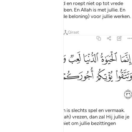
Weest daarom niet vernederd en roept niet op tot vrede
terwijl jullie de overhand hebben. En Allah is met jullie. En
Hij benadeelt jullie nooit (in de beloning) voor jullie werken.
Tafseers
Lessen
Reflecties
Qiraat
47:36
ﲘ
ﲙ
ﲚ
ﲛ
ﲜﲝ
ﲞ
ﲟ
نما الحياة الدنيا لعب ولهو وان تومنوا وتتقوا يوتكم اجوركم ولا يسالكم امو
ِنَّمَا ٱلْحَيَوٰةُ ٱلدُّنْيَا لَعِبٌۭ وَلَهْوٌۭ ۚ وَإِن تُؤْمِنُوا۟ وَتَتَّقُوا۟ يُؤْتِكُمْ أُجُورَكُمْ وَ
ﲠ
ﲡ
ﲢ
ﲣ
ﲤ
ﲥ
ﲦ
Voorwaar, het wereldse leven is slechts spel en vermaak.
Maar als jullie geloven en (Allah) vrezen, dan zal Hij jullie je
beloningen geven en Hij zal niet om jullie bezittingen
vragen.