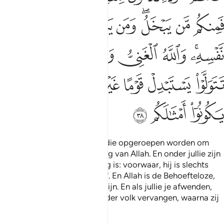
ﲵ
ﲶ
ﲷﲸ
ﲹ
ﲺ
ﲻ
ﲼ
ﲽ
ﲾﲿ
ﳀ
ﳁ
ﳂ
ﳃﳄ
ﳅ
ﳆ
ﳇ
ﳈ
ﳉ
ﳊ
ﳋ
ﳌ
ﳍ
ﳎ
Weet dat jullie degenen zijn die opgeroepen worden om
bijdragen te geven op de Weg van Allah. En onder jullie zijn
er die gierig zijn, en wie gierig is: voorwaar, hij is slechts
gierig ten nadele van zichzelf. En Allah is de Behoefteloze,
terwijl jullie de behoeftigen zijn. En als jullie je afwenden,
dan zal Hij jullie door een ander volk vervangen, waarna zij
niet als jullie zijn.