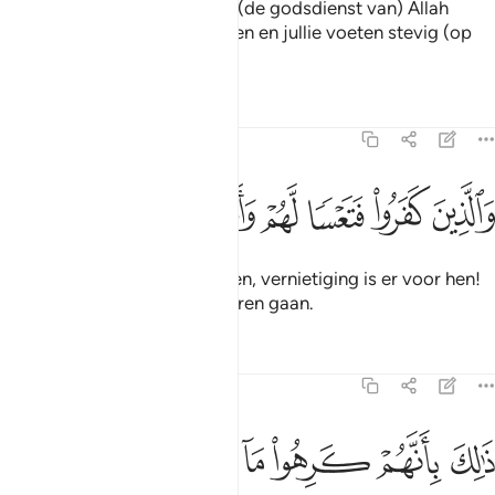
O jullie die geloven, als jullie (de godsdienst van) Allah
helpen, dan zal Hij jullie helpen en jullie voeten stevig (op
het slagveld) plaatsen.
Tafseers
Lessen
Reflecties
47:8
ﲮ
ﲯ
ﲰ
ﲱ
الذين كفروا فتعسا لهم واضل اعمالهم ٨
ﲲ
ﲳ
ﲴ
َٱلَّذِينَ كَفَرُوا۟ فَتَعْسًۭا لَّهُمْ وَأَضَلَّ أَعْمَـٰلَهُمْ ٨
En degenen die niet geloofden, vernietiging is er voor hen!
En Hij doet hun werken verloren gaan.
Tafseers
Lessen
Reflecties
47:9
ﲵ
ﲶ
ﲷ
ﲸ
ﲹ
الك بانهم كرهوا ما انزل الله فاحبط اعمالهم ٩
ﲺ
ﲻ
َٰلِكَ بِأَنَّهُمْ كَرِهُوا۟ مَآ أَنزَلَ ٱللَّهُ فَأَحْبَطَ أَعْمَـٰلَهُمْ ٩