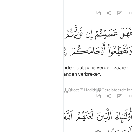
Tafseers
Lessen
Reflecties
47:22
ﱭ
ﱮ
ﱯ
ﱰ
ﱱ
ﱲ
ﱳ
هل عسيتم ان توليتم ان تفسدوا في الارض وتقطعوا ارحامكم ٢٢
ﱴ
َهَلْ عَسَيْتُمْ إِن تَوَلَّيْتُمْ أَن تُفْسِدُوا۟ فِى ٱلْأَرْضِ وَتُقَطِّعُوٓا۟ أَرْحَامَكُمْ ٢٢
ﱵ
ﱶ
ﱷ
Het kan zijn, als jullie je afwenden, dat jullie verderf zaaien
op de aarde en jullie familiebanden verbreken.
Tafseers
Lessen
Reflecties
Qiraat
Hadith
Gerelateerde in
47:23
ﱸ
ﱹ
ﱺ
ﱻ
ولايك الذين لعنهم الله فاصمهم واعمى ابصارهم ٢٣
ﱼ
ﱽ
ُو۟لَـٰٓئِكَ ٱلَّذِينَ لَعَنَهُمُ ٱللَّهُ فَأَصَمَّهُمْ وَأَعْمَىٰٓ أَبْصَـٰرَهُمْ ٢٣