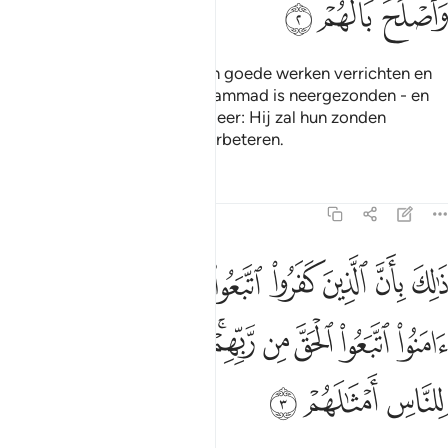
ﱚ
ﱛ
ﱜ
Maar degenen die geloven en goede werken verrichten en
die geloven in wat aan Moehammad is neergezonden - en
het is de Waarheid van hun Heer: Hij zal hun zonden
uitwissen en hun toestand verbeteren.
Tafseers
Lessen
Reflecties
47:3
ﱝ
ﱞ
ﱟ
ﱠ
ﱡ
ﱢ
ﱣ
ﱤ
الك بان الذين كفروا اتبعوا الباطل وان الذين امنوا اتبعوا الحق من ربهم
َٰلِكَ بِأَنَّ ٱلَّذِينَ كَفَرُوا۟ ٱتَّبَعُوا۟ ٱلْبَـٰطِلَ وَأَنَّ ٱلَّذِينَ ءَامَنُوا۟ ٱتَّبَعُوا۟ ٱلْحَقَّ مِن ر
ﱥ
ﱦ
ﱧ
ﱨ
ﱩﱪ
ﱫ
ﱬ
ﱭ
ﱮ
ﱯ
ﱰ