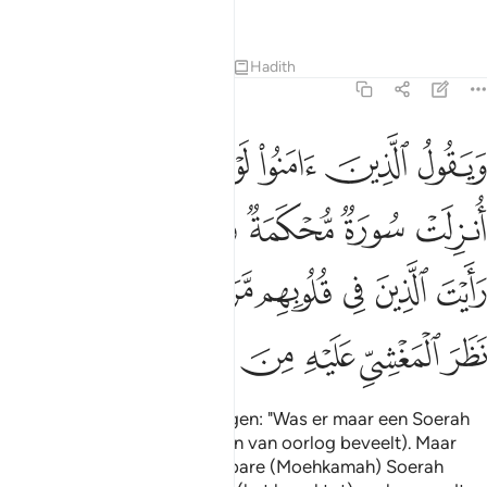
Hiernamaals).
Tafseers
Lessen
Reflecties
Hadith
47:20
ﱁ
ﱂ
ﱃ
ﱄ
ﱅ
ﱆﱇ
ﱈ
يقول الذين امنوا لولا نزلت سورة فاذا انزلت سورة محكمة وذكر فيها 
َيَقُولُ ٱلَّذِينَ ءَامَنُوا۟ لَوْلَا نُزِّلَتْ سُورَةٌۭ ۖ فَإِذَآ أُنزِلَتْ سُورَةٌۭ مُّحْكَمَةٌۭ وَذُكِرَ فِي
ﱉ
ﱊ
ﱋ
ﱌ
ﱍ
ﱎ
ﱏ
ﱐ
ﱑ
ﱒ
ﱓ
ﱔ
ﱕ
ﱖ
ﱗ
ﱘ
ﱙ
ﱚﱛ
ﱜ
ﱝ
ﱞ
En degenen die geloven zeggen: "Was er maar een Soerah
neergezonden (die het voeren van oorlog beveelt). Maar
wanneer dan een onweerlegbare (Moehkamah) Soerah