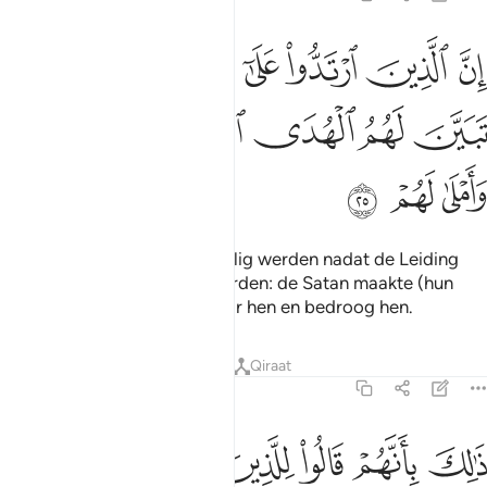
ﲈ
ﲉ
ﲊ
ﲋ
ﲌ
ﲍ
ﲎ
ﲏ
ن الذين ارتدوا على ادبارهم من بعد ما تبين لهم الهدى الشيطان سول لهم
ِنَّ ٱلَّذِينَ ٱرْتَدُّوا۟ عَلَىٰٓ أَدْبَـٰرِهِم مِّنۢ بَعْدِ مَا تَبَيَّنَ لَهُمُ ٱلْهُدَى ۙ ٱلشَّيْطَـٰنُ سَوَّ
ﲐ
ﲑ
ﲒ
ﲓ
ﲔ
ﲕ
ﲖ
ﲗ
ﲘ
Voorwaar, degenen die afvallig werden nadat de Leiding
voor hen duidelijk was geworden: de Satan maakte (hun
daden) schoonschijnend voor hen en bedroog hen.
Tafseers
Lessen
Reflecties
Qiraat
47:26
ﲙ
ﲚ
ﲛ
ﲜ
ﲝ
ﲞ
ﲟ
الك بانهم قالوا للذين كرهوا ما نزل الله سنطيعكم في بعض الامر والله ي
َٰلِكَ بِأَنَّهُمْ قَالُوا۟ لِلَّذِينَ كَرِهُوا۟ مَا نَزَّلَ ٱللَّهُ سَنُطِيعُكُمْ فِى بَعْضِ ٱلْأَمْرِ ۖ وَٱللّ