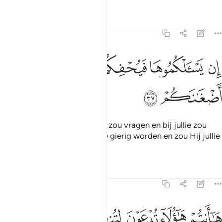
Tafseers
Lessen
Reflecties
47:37
ﲧ
ﲨ
ﲩ
ن يسالكموها فيحفكم تبخلوا ويخرج اضغانكم ٣٧
ﲪ
ﲫ
ِن يَسْـَٔلْكُمُوهَا فَيُحْفِكُمْ تَبْخَلُوا۟ وَيُخْرِجْ أَضْغَـٰنَكُمْ ٣٧
ﲬ
ﲭ
Als Hij jullie die (bezittingen) zou vragen en bij jullie zou
aandringen, dan zouden jullie gierig worden en zou Hij jullie
afgunst onthullen.
Tafseers
Lessen
Reflecties
47:38
ﲮ
ﲯ
ﲰ
ﲱ
ﲲ
ﲳ
ﲴ
ا انتم هاولاء تدعون لتنفقوا في سبيل الله فمنكم من يبخل ومن يبخل فانم
َـٰٓأَنتُمْ هَـٰٓؤُلَآءِ تُدْعَوْنَ لِتُنفِقُوا۟ فِى سَبِيلِ ٱللَّهِ فَمِنكُم مَّن يَبْخَلُ ۖ وَمَن يَبْخَل