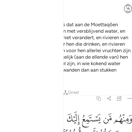
ﲥ
Is het (geluk van) het Paradijs dat aan de Moettaqôen
beloofd is, waarin rivieren zijn met versblijvend water, en
van melk waarvan de smaak niet verandert, en rivieren van
Khamr, als een genieting voor hen die drinken, en rivieren
van zuivere honing, en waarin voor hen allerlei vruchten zijn
en vergeving van hun Heer; gelijk (aan de ellende van) hen
die eeuwig levenden in de Hel zijn, in wie kokend water
wordt gegoten, dat hun ingewanden dan aan stukken
snijdt?
Tafseers
Lessen
Reflecties
Qiraat
47:16
ﲦ
ﲧ
ﲨ
ﲩ
ﲪ
ﲫ
ﲬ
ﲭ
منهم من يستمع اليك حتى اذا خرجوا من عندك قالوا للذين اوتوا العلم ماذا
َمِنْهُم مَّن يَسْتَمِعُ إِلَيْكَ حَتَّىٰٓ إِذَا خَرَجُوا۟ مِنْ عِندِكَ قَالُوا۟ لِلَّذِينَ أُوتُوا۟ ٱلْ