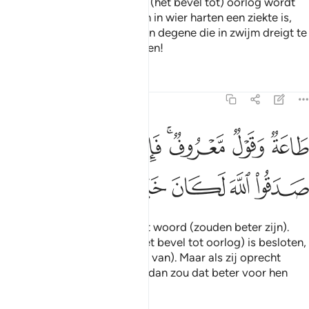
wordt neergezonden, waarin (het bevel tot) oorlog wordt
genoemd, dan zie jij degenen in wier harten een ziekte is,
naar jou kijken met de blik van degene die in zwijm dreigt te
vallen uit doodsangst. Wee hen!
Tafseers
Lessen
Reflecties
47:21
ﱟ
ﱠ
ﱡﱢ
ﱣ
ﱤ
ﱥ
ﱦ
اعة وقول معروف فاذا عزم الامر فلو صدقوا الله لكان خيرا لهم ٢١
َاعَةٌۭ وَقَوْلٌۭ مَّعْرُوفٌۭ ۚ فَإِذَا عَزَمَ ٱلْأَمْرُ فَلَوْ صَدَقُوا۟ ٱللَّهَ لَكَانَ خ
ﱧ
ﱨ
ﱩ
ﱪ
ﱫ
ﱬ
Gehoorzaamheid en een juist woord (zouden beter zijn).
Wanneer dan de zaak (van het bevel tot oorlog) is besloten,
(dan hebben zij er een afkeer van). Maar als zij oprecht
zouden zijn tegenover Allah, dan zou dat beter voor hen
zijn.