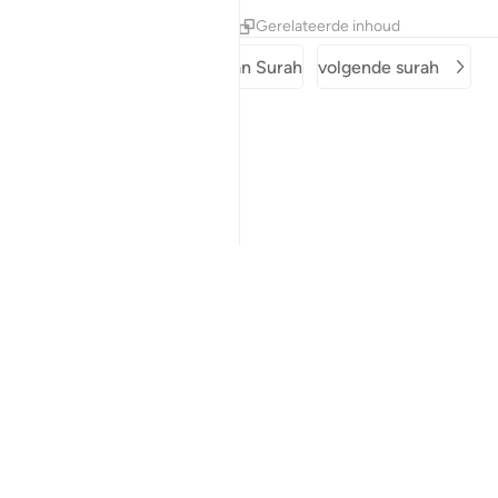
Tafseers
Lessen
Reflecties
Gerelateerde inhoud
vorige surah
Begin van Surah
volgende surah