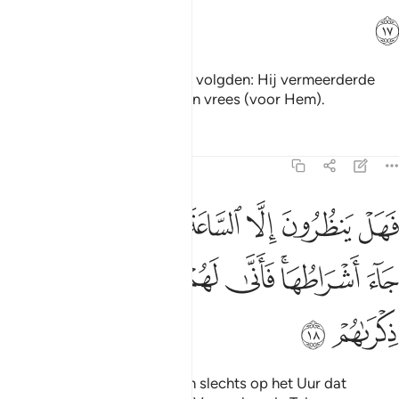
ﳆ
Maar degenen die de Leiding volgden: Hij vermeerderde
hun Leiding en Hij gaf hun hun vrees (voor Hem).
Tafseers
Lessen
Reflecties
47:18
ﳇ
ﳈ
ﳉ
ﳊ
ﳋ
ﳌ
ﳍﳎ
ﳏ
هل ينظرون الا الساعة ان تاتيهم بغتة فقد جاء اشراطها فانى لهم اذا جاء
َهَلْ يَنظُرُونَ إِلَّا ٱلسَّاعَةَ أَن تَأْتِيَهُم بَغْتَةًۭ ۖ فَقَدْ جَآءَ أَشْرَاطُهَا ۚ فَأَنَّىٰ لَهُمْ إِذَا جَآ
ﳐ
ﳑﳒ
ﳓ
ﳔ
ﳕ
ﳖ
ﳗ
ﳘ
Zij (de ongelovigen) wachten slechts op het Uur dat