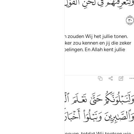
ﱇ
ﱈ
ﱉ
ﱊﱋ
ﱌ
ﱍ
ﱎ
ﱏ
Als Wij het zouden willen, dan zouden Wij het jullie tonen.
Zodat jij de tekenen ervan zeker zou kennen en jij die zeker
zou herkennen door hun zinspelingen. En Allah kent jullie
daden.
Tafseers
Lessen
Reflecties
47:31
ﱐ
ﱑ
ﱒ
ﱓ
ﱔ
لنبلونكم حتى نعلم المجاهدين منكم والصابرين ونبلو اخباركم ٣١
َلَنَبْلُوَنَّكُمْ حَتَّىٰ نَعْلَمَ ٱلْمُجَـٰهِدِينَ مِنكُمْ وَٱلصَّـٰبِرِينَ وَنَبْلُوَا۟ أَخْبَارَكُمْ ٣١
ﱕ
ﱖ
ﱗ
ﱘ
En Wij zullen jullie zeker beproeven, totdat Wij toetsen wie