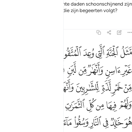
gelijk aan degene wiens slechte daden schoonschijnend zijn
gemaakt (door de Satan) en die zijn begeerten volgt?
Tafseers
Lessen
Reflecties
47:15
ﱶ
ﱷ
ﱸ
ﱹ
ﱺﱻ
ﱼ
ﱽ
ﱾ
ﱿ
ثل الجنة التي وعد المتقون فيها انهار من ماء غير اسن وانهار من لب
َّثَلُ ٱلْجَنَّةِ ٱلَّتِى وُعِدَ ٱلْمُتَّقُونَ ۖ فِيهَآ أَنْهَـٰرٌۭ مِّن مَّآءٍ غَيْرِ ءَاسِنٍۢ
ﲀ
ﲁ
ﲂ
ﲃ
ﲄ
ﲅ
ﲆ
ﲇ
ﲈ
ﲉ
ﲊ
ﲋ
ﲌ
ﲍ
ﲎ
ﲏ
ﲐﲑ
ﲒ
ﲓ
ﲔ
ﲕ
ﲖ
ﲗ
ﲘ
ﲙﲚ
ﲛ
ﲜ
ﲝ
ﲞ
ﲟ
ﲠ
ﲡ
ﲢ
ﲣ
ﲤ