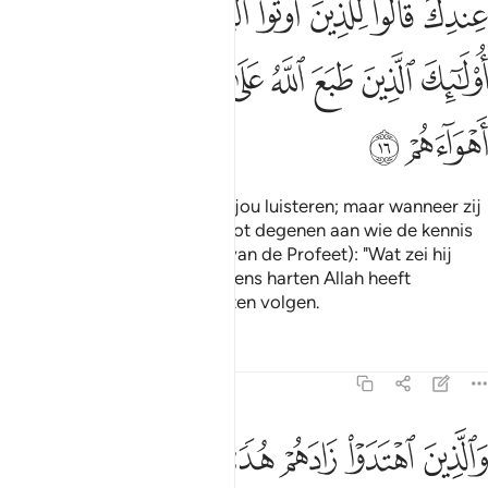
ﲮ
ﲯ
ﲰ
ﲱ
ﲲ
ﲳ
ﲴ
ﲵﲶ
ﲷ
ﲸ
ﲹ
ﲺ
ﲻ
ﲼ
ﲽ
ﲾ
ﲿ
En onder hen zijn er die naar jou luisteren; maar wanneer zij
bij jou weggaan, zeggen zij tot degenen aan wie de kennis
is gegeven (de metgezellen van de Profeet): "Wat zei hij
daarnet?" Zij zijn degenen wiens harten Allah heeft
verzegeld en die hun begeerten volgen.
Tafseers
Lessen
Reflecties
47:17
ﳀ
ﳁ
ﳂ
الذين اهتدوا زادهم هدى واتاهم تقواهم ١٧
ﳃ
ﳄ
ﳅ
َٱلَّذِينَ ٱهْتَدَوْا۟ زَادَهُمْ هُدًۭى وَءَاتَىٰهُمْ تَقْوَىٰهُمْ ١٧