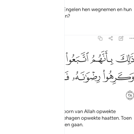
Hoe zal het zijn wanneer de Engelen hen wegnemen en hun
gezichten en hun ruggen slaan?
Tafseers
Lessen
Reflecties
47:28
ﲲ
ﲳ
ﲴ
ﲵ
ﲶ
الك بانهم اتبعوا ما اسخط الله وكرهوا رضوانه فاحبط اعمالهم ٢٨
ﲷ
َٰلِكَ بِأَنَّهُمُ ٱتَّبَعُوا۟ مَآ أَسْخَطَ ٱللَّهَ وَكَرِهُوا۟ رِضْوَٰنَهُۥ فَأَحْبَطَ أَعْمَـٰلَهُمْ ٢٨
ﲸ
ﲹ
ﲺ
ﲻ
ﲼ
Dat is omdat zij dat wat de toorn van Allah opwekte
volgden en zij dat wat Zijn behagen opwekte haatten. Toen
deed Allah hun werken verloren gaan.