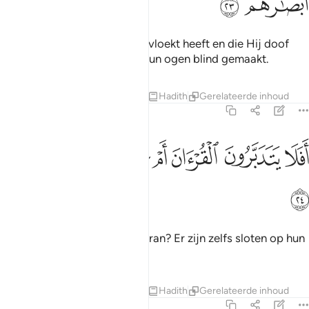
ﱾ
ﱿ
Zij zijn degenen die Allah vervloekt heeft en die Hij doof
gemaakt heeft, en Hij heeft hun ogen blind gemaakt.
Tafseers
Lessen
Reflecties
Hadith
Gerelateerde inhoud
47:24
ﲀ
ﲁ
ﲂ
ﲃ
فلا يتدبرون القران ام على قلوب اقفالها ٢٤
ﲄ
ﲅ
ﲆ
َفَلَا يَتَدَبَّرُونَ ٱلْقُرْءَانَ أَمْ عَلَىٰ قُلُوبٍ أَقْفَالُهَآ ٢٤
ﲇ
Denken zij niet na over de Koran? Er zijn zelfs sloten op hun
harten.
Tafseers
Lessen
Reflecties
Hadith
Gerelateerde inhoud
47:25