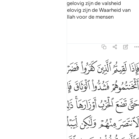
Dat is omdat degenen die ongelovig zijn de valsheid
volgen, terwijl degenen die gelovig zijn de Waarheid van
hun Heer volgen. Zo maakt Allah voor de mensen
vergelijkingen.
Tafseers
Lessen
Reflecties
47:4
ﱱ
ﱲ
ﱳ
ﱴ
ﱵ
ﱶ
ﱷ
ﱸ
اذا لقيتم الذين كفروا فضرب الرقاب حتى اذا اثخنتموهم فشدوا الوثاق ف
َإِذَا لَقِيتُمُ ٱلَّذِينَ كَفَرُوا۟ فَضَرْبَ ٱلرِّقَابِ حَتَّىٰٓ إِذَآ أَثْخَنتُمُوهُمْ فَشُدُّوا۟ ٱل
ﱹ
ﱺ
ﱻ
ﱼ
ﱽ
ﱾ
ﱿ
ﲀ
ﲁ
ﲂ
ﲃ
ﲄﲅ
ﲆﲇ
ﲈ
ﲉ
ﲊ
ﲋ
ﲌ
ﲍ
ﲎ
ﲏ
ﲐﲑ