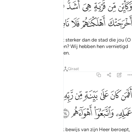
ﱙ
ﱚ
ﱛ
ﱜ
ﱝ
ﱞ
ﱟ
ﱠ
ﱡ
َكَأَيِّن مِّن قَرْيَةٍ هِىَ أَشَدُّ قُوَّةًۭ مِّن قَرْيَتِكَ ٱلَّتِىٓ أَخْرَجَتْكَ أَهْلَكْنَـٰهُمْ فَلَا نَا
ﱢ
ﱣ
ﱤ
ﱥ
ﱦ
ﱧ
En hoeveel steden zijn er niet sterker dan de stad die jou (O
Moehammad) heeft verdreven? Wij hebben hen vernietigd
en er was geen helper voor hen.
Tafseers
Lessen
Reflecties
Qiraat
47:14
ﱨ
ﱩ
ﱪ
ﱫ
ﱬ
ﱭ
ﱮ
ﱯ
ﱰ
ﱱ
فمن كان على بينة من ربه كمن زين له سوء عمله واتبعوا اهواءهم ١٤
َفَمَن كَانَ عَلَىٰ بَيِّنَةٍۢ مِّن رَّبِّهِۦ كَمَن زُيِّنَ لَهُۥ سُوٓءُ عَمَلِهِۦ وَٱتَّبَعُوٓا۟ أَهْو
ﱲ
ﱳ
ﱴ
ﱵ
Is hij die zich op een duidelijk bewijs van zijn Heer beroept,