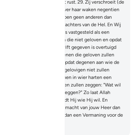
achter en zij laat niet met rust.
29
.
Zij verschroeit (de
huid) van de mens.
30
.
Over haar waken negentien
(Engelen).
31
.
En Wij hebben geen anderen dan
Engelen aangesteld als wachters van de Hel. En Wij
hebben hun aantal slechts vastgesteld als een
beproeving voor degenen die niet geloven en opdat
degenen aan wie de Schrift gegeven is overtuigd
zullen zijn. En opdat degenen die geloven zullen
toenemen in geloof, en opdat degenen aan wie de
Schrift is gegeven en de gelovigen niet zullen
twijfelen. En opdat degenen in wier harten een
ziekte is en de ongelovigen zullen zeggen: "Wat wil
Allah met dit voorbeeld zeggen?" Zo laat Allah
dwalen wie Hij wil, en leidt Hij wie Hij wil. En
niemand kent de troepenmacht van jouw Heer dan
Hij. En dit is niets anders dan een Vermaning voor de
mensheid.
-
Sofian S. Siregar