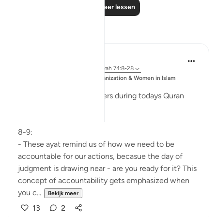
Lees meer lessen
Reflecties
Esma Esa
6 jaar geleden
·
Verwijzen naar
ayah 74:8-28
Geplaatst
Muslim Student Organization & Women in Islam
in
CCNY
Reflections from our sisters during todays Quran
Circle
8-9:
- These ayat remind us of how we need to be
accountable for our actions, becasue the day of
judgment is drawing near - are you ready for it? This
concept of accountability gets emphasized when
you c...
Bekijk meer
13
2