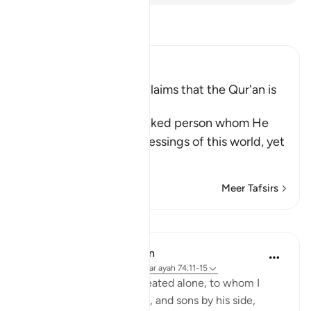
Lees Tafsir
Ibn Kathir (Abridged)
A Threat for Whoever claims that the Qur'an is
Magic
Allah threatens this wicked person whom He
has favored with the blessings of this world, yet
he is
…
Lees meer
Meer Tafsirs
Lessen
In the Shade of the Quran
31 weken geleden
·
Verwijzen naar
ayah 74:11-15
Leave to me the one I created alone, to whom I
have granted vast wealth, and sons by his side,