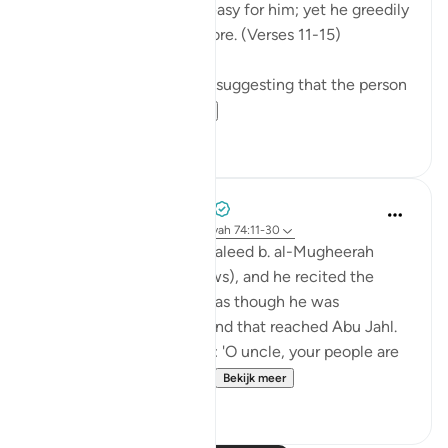
making life smooth and easy for him; yet he greedily
desires that I give him more. (Verses 11-15)
There are several reports suggesting that the person
so referred t...
Bekijk meer
0
0
Prophetic Commentary
8 jaar geleden
·
Verwijzen naar
ayah 74:11-30
Ibn ‘Abbâs narrates: Al-Waleed b. al-Mugheerah
came to the Prophet (saws), and he recited the
Qur’an to him. It seemed as though he was
sympathizing with him, and that reached Abu Jahl.
He came to him and said: 'O uncle, your people are
considering collecting ...
Bekijk meer
0
0