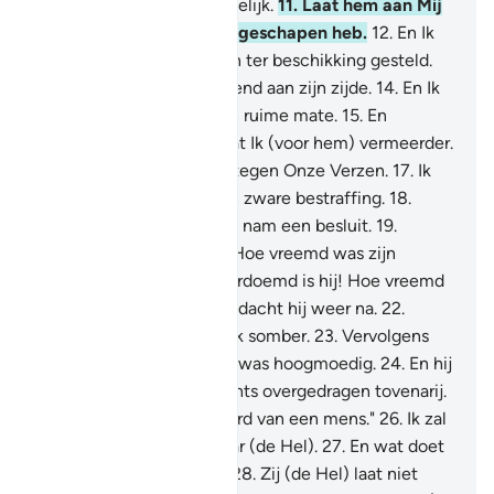
ongelovigen niet gemakkelijk.
11
.
Laat hem aan Mij
over die Ik alleenstaand geschapen heb.
12
.
En Ik
heb hem vele bezittingen ter beschikking gesteld.
13
.
En kinderen, voortdurend aan zijn zijde.
14
.
En Ik
verschafte hem gemak in ruime mate.
15
.
En
vervolgens verlangt hij dat Ik (voor hem) vermeerder.
16
.
Nee! Hij is opstandig tegen Onze Verzen.
17
.
Ik
zal hem beladen met een zware bestraffing.
18
.
Voorwaar, hij dacht na en nam een besluit.
19
.
Verdoemd is hij daarom. Hoe vreemd was zijn
besluit!
20
.
Nogmaals, verdoemd is hij! Hoe vreemd
was zijn besluit!
21
.
Toen dacht hij weer na.
22
.
Daarna fronste hij en keek somber.
23
.
Vervolgens
keerde hij zijn rug toe en was hoogmoedig.
24
.
En hij
zei: "Deze (Koran) is slechts overgedragen tovenarij.
25
.
Dit is slechts het woord van een mens."
26
.
Ik zal
hem doen braden in Saqar (de Hel).
27
.
En wat doet
jou weten wat Saqar is?
28
.
Zij (de Hel) laat niet