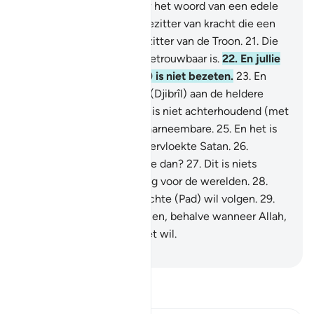
19
.
Voorwaar, het is zeker het woord van een edele
Boodschapper.
20
.
Een bezitter van kracht die een
ereplaats heeft bij de Bezitter van de Troon.
21
.
Die
gehoorzaamd wordt en betrouwbaar is.
22
.
En jullie
metgezel (Moehammad) is niet bezeten.
23
.
En
voorzeker, hij heeft hem (Djibrîl) aan de heldere
horizon gezien.
24
.
En hij is niet achterhoudend (met
berichten) over het onwaarneembare.
25
.
En het is
niet het Woord van een vervloekte Satan.
26
.
Waarheen wenden jullie je dan?
27
.
Dit is niets
anders dan een Vermaning voor de werelden.
28
.
Voor wie van jullie het rechte (Pad) wil volgen.
29
.
En jullie kunnen niets willen, behalve wanneer Allah,
de Heer der Werelden, het wil.
-
Sofian S. Siregar
Lees Tafsir