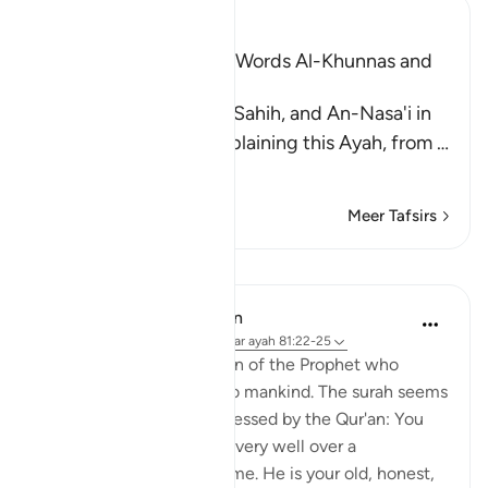
Ibn Kathir (Abridged)
The Explanation of the Words Al-Khunnas and
Al-Kunnas
Muslim recorded in his Sahih, and An-Nasa'i in
his Book of Tafsir, in explaining this Ayah, from
…
Lees meer
Meer Tafsirs
Lessen
In the Shade of the Quran
31 weken geleden
·
Verwijzen naar
ayah 81:22-25
Here follows a description of the Prophet who
conveys this revelation to mankind. The surah seems
to say to the people addressed by the Qur'an: You
have known Muhammad very well over a
considerable length of time. He is your old, honest,