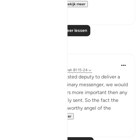
trusted friend. Why, t...
Bekijk meer
0
0
Lees meer lessen
Reflecties
tareq abed
8 jaar geleden
·
Verwijzen naar
ayah 81:15-24
If a king sent his most trusted deputy to deliver a
message and not and ordinary messenger, we would
be sure the message bears more important then any
other message he normally sent. So the fact the
most honorable and trustworthy angel of the
heavens , Jibril...
Bekijk meer
4
0