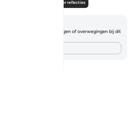
Lees meer reflecties
Notities en reflecties
Je hebt geen aantekeningen of overwegingen bij dit
vers.
Leg je gedachten vast…
Notes
placeholders
close