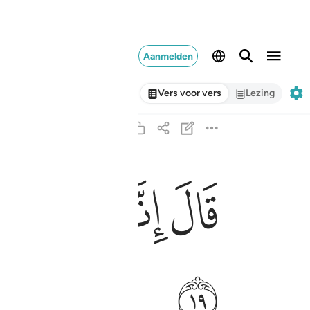
Aanmelden
Vers voor vers
Lezing
ﲃ
ﲄ
ﲅ
ﲆ
قال انما انا رسول ربك لاهب لك غلاما زكيا ١٩
قَالَ إِنَّمَآ أَنَا۠ رَسُولُ رَبِّكِ لِأَهَبَ لَكِ غُلَـٰمًۭا زَكِيّ
ﲌ