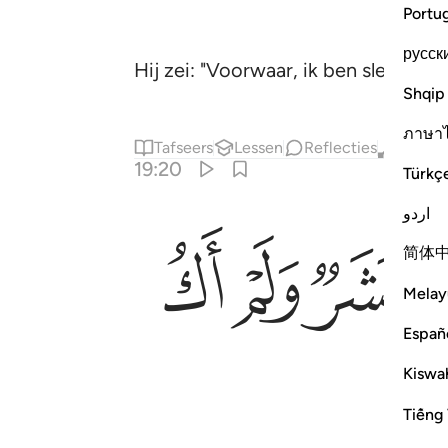
Portu
русск
Hij zei: "Voorwaar, ik ben slechts
Shqip
ภาษา
Tafseers
Lessen
Reflecties
Qiraat
19:20
Türkç
اردو
ﲔ
ﲕ
ﲖ
简体
Melay
Españ
Kiswah
Tiếng 