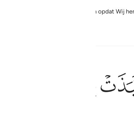
t gezegd: 'Dit is makkelijk voor Mij. En opdat Wij
s. En het is een vastgestelde zaak."
ﲮ
ﲯ
ﲰ
et hem terug op een verre plek.