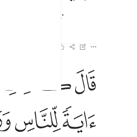
geen onzedelijke vrouw."
ﲙ
ﲚ
قال كذالك قال ربك هو علي هين ولنجعله اية للناس 
قَالَ كَذَٰلِكِ قَالَ رَبُّكِ هُوَ عَلَىَّ هَيِّنٌۭ ۖ وَلِنَجْعَلَهُ
ﲢ
ﲣ
ﲤ