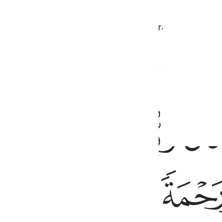
jgen terwijl geen man mij heeft aangeraakt, ik ben 
ﲛ
ﲜ
ﲝ
ﲞ
ﲟﲠ
ورحمة منا وكان امرا مقضيا ٢١
ۥٓ ءَايَةًۭ لِّلنَّاسِ وَرَحْمَةًۭ مِّنَّا ۚ وَكَانَ أَمْرًۭا مَّقْضِيًّۭا ٢١
ﲥﲦ
ﲧ
ﲨ