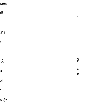
guês
ий
 een gezant van jouw Heer, om jou een reine jongen
ไทย
e
ﲐ
ﲑ
ﲒ
ﲓ
يا ٢٠
中文
َلَمْ أَكُ بَغِيًّۭا ٢٠
u
ol
ili
Việt