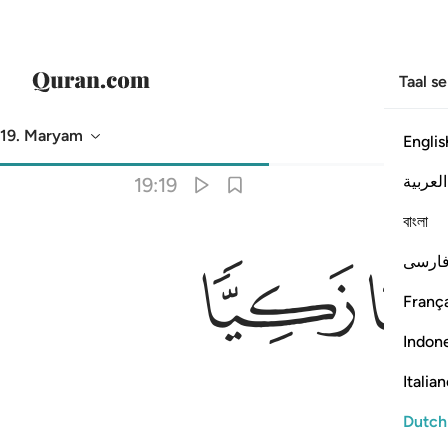
Taal s
19. Maryam
Englis
Vertaling
: Sofian S. Siregar
العربية
19:19
বাংলা
ﲋ
ارسی
França
Indon
Italia
Dutch