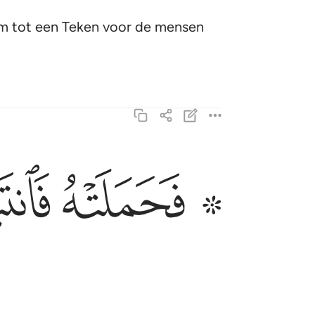
 hem tot een Teken voor de mensen
ﲫ ﲬ
ﲭ
۞ فحملته فانتبذت به مكانا قصيا ٢٢
۞ فَحَمَلَتْهُ فَٱنتَبَذَتْ بِهِۦ مَكَانًۭا قَصِيًّۭا ٢٢