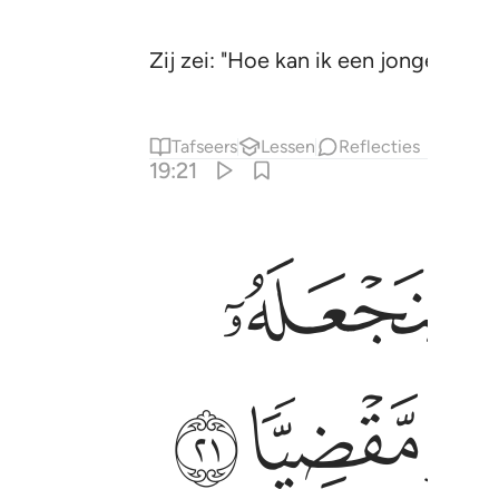
Zij zei: "Hoe kan ik een jongen kri
Tafseers
Lessen
Reflecties
19:21
ﲡ
ﲩ
ﲪ