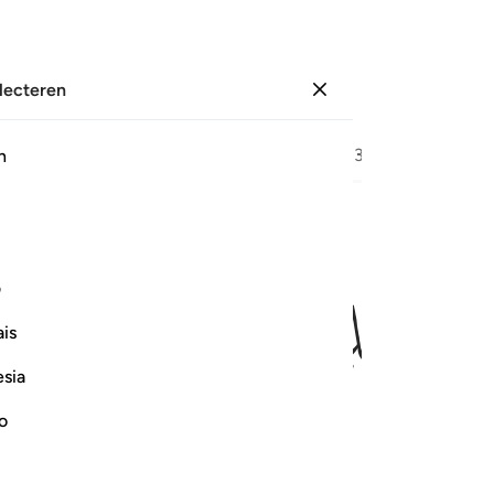
electeren
Aanmelden
Bladzijde
306
Juz
16
/
Hizb
31
h
ﲇ
ﲈ
ﲉ
ﲊ
ف
ًۭا ١٩
is
esia
no