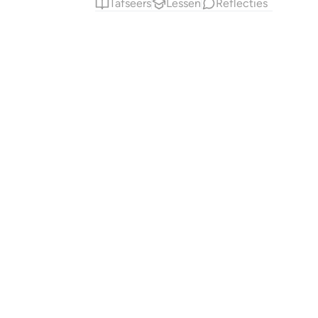
Tafseers
Lessen
Reflecties