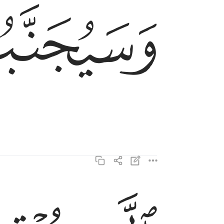
ﱡ
وَسَيُجَنَّبُهَا ٱلْأَتْقَى ١٧
الذي يوتي ماله يتزكى ١٨
ٱلَّذِى يُؤْتِى مَالَهُۥ يَتَزَكَّىٰ ١٨