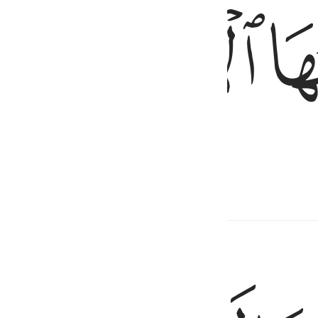
ﱢ
ﱣ
al daar ver van gehouden worden.