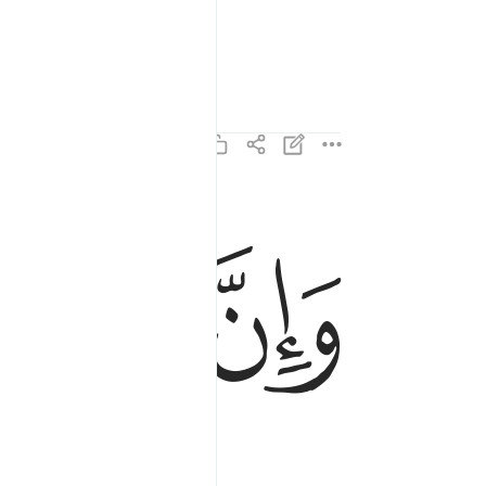
ﱏ
ﱐ
ﱑ
وان لنا للاخرة والاولى ١٣
وَإِنَّ لَنَا لَلْـَٔاخِرَةَ وَٱلْأُولَىٰ ١٣
ldse leven).