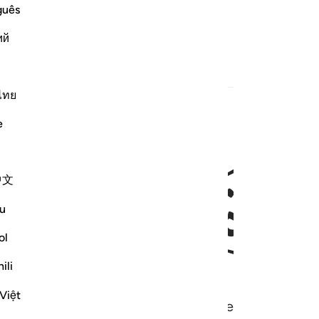
guês
ing.
ий
ไทย
e
ﱒ
ﱓ
中文
u
ol
ili
Việt
 laatste (het Hiernamaals) en het eerste (het were