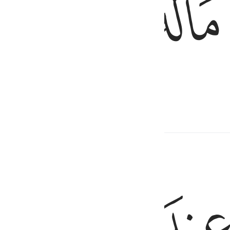
ﱦ
ﱧ
ﱨ
zich te reinigen.
ﱬ
ﱭ