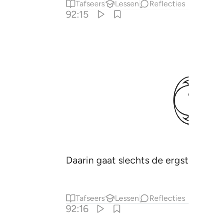
Tafseers
Lessen
Reflecties
92:15
ﱜ
Daarin gaat slechts de ergste ellen
Tafseers
Lessen
Reflecties
92:16