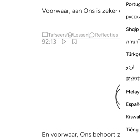
Portu
Voorwaar, aan Ons is zeker de Leid
русск
Shqip
Tafseers
Lessen
Reflecties
92:13
ภาษา
Türkç
اردو
简体
Melay
Españ
Kiswah
Tiếng 
En voorwaar, Ons behoort zeker het