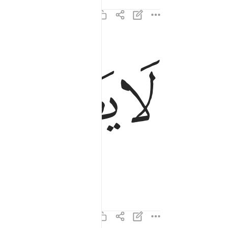
ﱘ
ﱙ
لا يصلاها الا الاشقى ١٥
لَا يَصْلَىٰهَآ إِلَّا ٱلْأَشْقَى ١٥