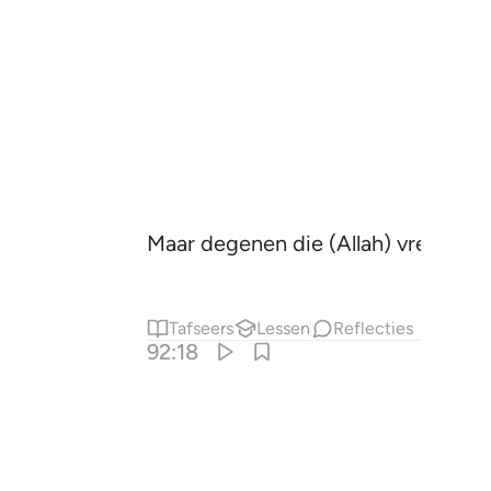
Maar degenen die (Allah) vrezen z
Tafseers
Lessen
Reflecties
92:18