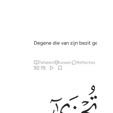
Degene die van zijn bezit geeft om 
Tafseers
Lessen
Reflecties
92:19
ﱮ