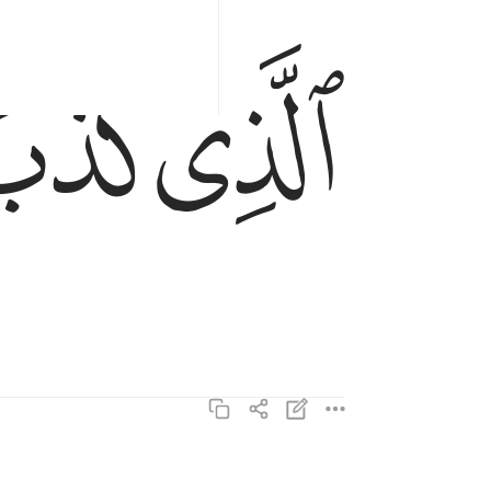
ﱝ
ﱞ
الذي كذب وتولى ١٦
ٱلَّذِى كَذَّبَ وَتَوَلَّىٰ ١٦
وسيجنبها الاتقى ١٧