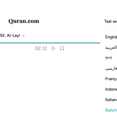
Taal s
92. Al-Layl
Englis
Vertaling
: Sofian S. Siregar
العربية
92:12
বাংলা
ارسی
França
Indon
Italia
Dutch