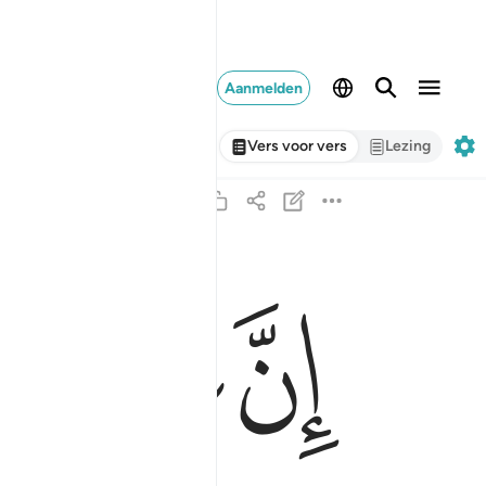
Aanmelden
Vers voor vers
Lezing
ﱋ
ﱌ
ﱍ
ان علينا للهدى ١٢
إِنَّ عَلَيْنَا لَلْهُدَىٰ ١٢