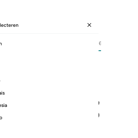
electeren
Aanmelden
Bladzijde
596
Juz
30
/
Hizb
60
h
ﱎ
ف
is
esia
no