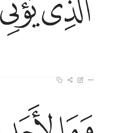
ﱤ
ﱥ
ﱩ
ﱪ
ﱫ
وما لاحد عنده من نعمة تجزى ١٩
وَمَا لِأَحَدٍ عِندَهُۥ مِن نِّعْمَةٍۢ تُجْزَىٰٓ ١٩