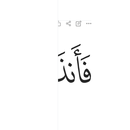
ﱔ
فانذرتكم نارا تلظى ١٤
فَأَنذَرْتُكُمْ نَارًۭا تَلَظَّىٰ ١٤