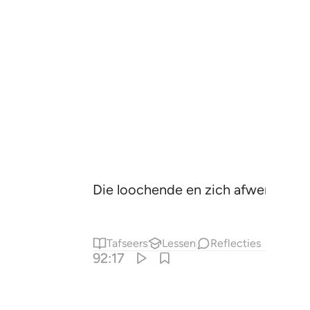
Die loochende en zich afwendde.
Tafseers
Lessen
Reflecties
92:17