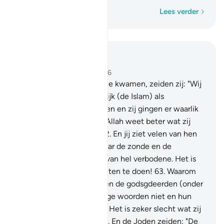
Woord voor woord
Lees verder
Lees in context
Hoofdstuk 5, Pagina 119, Juz 6
61
.
En wanneer zij tot jullie kwamen, zeiden zij: "Wij
geloven." Terwijl zij waarlijk (de Islam) als
ongelovigen binnen gingen en zij gingen er waarlik
(als ongelovigen) uit. En Allah weet beter wat zij
plachten te verbergen.
62
.
En jij ziet velen van hen
terwijl zij zich haasten naar de zonde en de
overtreding en hun eten van hel verbodene. Het is
zeker slecht wat zij plachten te doen!
63
.
Waarom
verbieden de geleerden en de godsgdeerden (onder
de Joden) hun hun zondige woorden niet en hun
eten van het verbodene? Het is zeker slecht wat zij
plachten te bedrijven!
64
.
En de Joden zeiden: "De