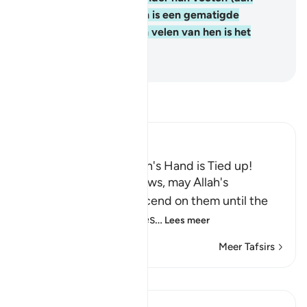
voedsel) was. Onder hen is een gematigde
gemeenschap, maar van velen van hen is het
slecht wat zij doen.
-
Sofian S. Siregar
Lees Tafsir
Ibn Kathir (Abridged)
The Jews Say That Allah's Hand is Tied up!
Allah states that the Jews, may Allah's
continuous curses descend on them until the
Day of Resurrection, des
…
Lees meer
Meer Tafsirs
Lessen