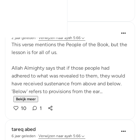
Bekijk meer
27
4
Amina Bilal
2 jaar geleden
·
Verwijzen naar
ayah 5:66
This verse mentions the People of the Book, but the
lesson is for all of us.
Allah Almighty says that if those people had
adhered to what was revealed to them, they would
have received sustenance from above and below.
'Below' refers to provisions from the ear...
Bekijk meer
10
1
tareq abed
6 jaar geleden
·
Verwijzen naar
ayah 5:66