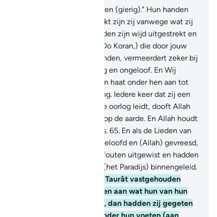
Hand van Allah is gebonden (gierig)." Hun handen
zijn gebonden en vervloekt zijn zij vanwege wat zij
zeiden! Welnee, Zijn handen zijn wijd uitgestrekt en
Hij schenkt hoe Hij wil. (Do Koran,) die door jouw
Heer aan jou is neergezonden, vermeerdert zeker bij
velen van hen overtreding en ongeloof. En Wij
wakkerden vijandschap en haat onder hen aan tot
aan de Dag der Opstanding. Iedere keer dat zij een
vuur ontsteken, dat tot de oorlog leidt, dooft Allah
het. En zij zaaien verderf op de aarde. En Allah houdt
niet van de verderfzaaiers.
65
.
En als de Lieden van
de Schrift maar hadden geloofd en (Allah) gevreesd,
dan hadden Wij hen hun fouten uitgewist en hadden
Wij hen gelukzali Tuinen (het Paradijs) binnengeleid.
66
.
En als zij zich aan de Taurât vastgehouden
hadden en aan de Indjil en aan wat hun van hun
Heer neergezonden was, dan hadden zij gegeten
van wat boven ben en onder hun voeten (aan