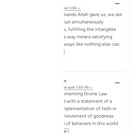
Samia Mubarak
6 jaar geleden
·
Verwijzen naar
ayah 5:66
When we fulfill the commands Allah gave us, we are
not merely obeying Him but simultaneously
nourishing our own selves, fulfilling the intangible
within us. Following God’s way means satisfying
every limb in our body in ways like nothing else can
ever satiate....
Bekijk meer
5
1
In the Shade of the Quran
31 weken geleden
·
Verwijzen naar
ayah 5:65-66
Advance Results of Implementing Divine Law
The passage is concluded with a statement of a
basic rule that people's implementation of faith in
their lives ensures the achievement of goodness
and prosperity in the lives of believers in this world
as well as the ...
Bekijk meer