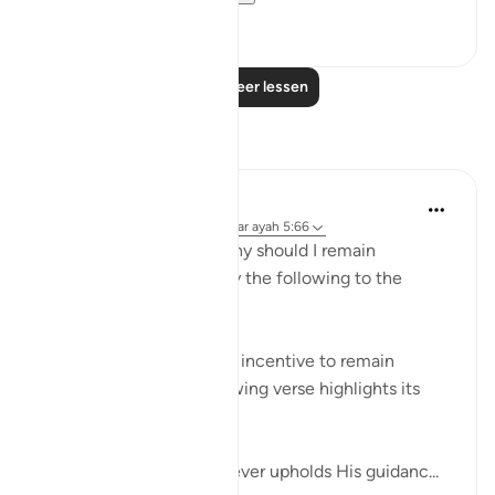
0
0
Lees meer lessen
Reflecties
Hammad Fahim
13 weken geleden
·
Verwijzen naar
ayah 5:66
If you are ever asked, “Why should I remain
steadfast?" you may relay the following to the
questioner:
If ever there was a single incentive to remain
steadfast, then the following verse highlights its
benefits:
Allah promises that whoever upholds His guidanc...