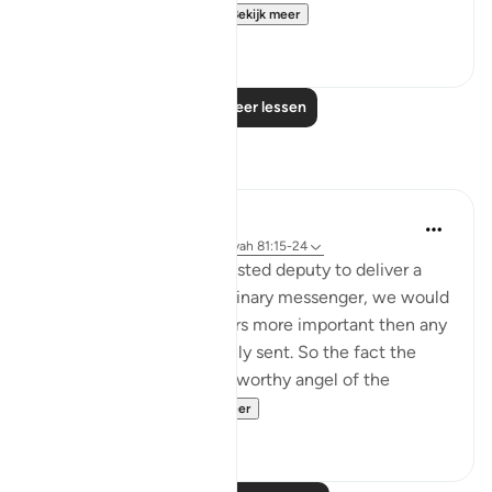
trusted friend. Why, t...
Bekijk meer
0
0
Lees meer lessen
Reflecties
tareq abed
8 jaar geleden
·
Verwijzen naar
ayah 81:15-24
If a king sent his most trusted deputy to deliver a
message and not and ordinary messenger, we would
be sure the message bears more important then any
other message he normally sent. So the fact the
most honorable and trustworthy angel of the
heavens , Jibril...
Bekijk meer
4
0