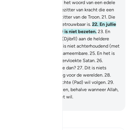
19
.
Voorwaar, het is zeker het woord van een edele
Boodschapper.
20
.
Een bezitter van kracht die een
ereplaats heeft bij de Bezitter van de Troon.
21
.
Die
gehoorzaamd wordt en betrouwbaar is.
22
.
En jullie
metgezel (Moehammad) is niet bezeten.
23
.
En
voorzeker, hij heeft hem (Djibrîl) aan de heldere
horizon gezien.
24
.
En hij is niet achterhoudend (met
berichten) over het onwaarneembare.
25
.
En het is
niet het Woord van een vervloekte Satan.
26
.
Waarheen wenden jullie je dan?
27
.
Dit is niets
anders dan een Vermaning voor de werelden.
28
.
Voor wie van jullie het rechte (Pad) wil volgen.
29
.
En jullie kunnen niets willen, behalve wanneer Allah,
de Heer der Werelden, het wil.
-
Sofian S. Siregar
Lees Tafsir