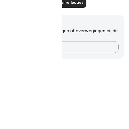
Lees meer reflecties
Notities en reflecties
Je hebt geen aantekeningen of overwegingen bij dit
vers.
Leg je gedachten vast…
Notes
placeholders
close