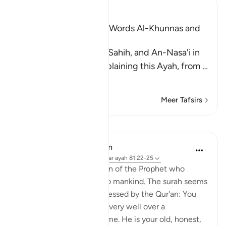
Ibn Kathir (Abridged)
The Explanation of the Words Al-Khunnas and
Al-Kunnas
Muslim recorded in his Sahih, and An-Nasa'i in
his Book of Tafsir, in explaining this Ayah, from
…
Lees meer
Meer Tafsirs
Lessen
In the Shade of the Quran
31 weken geleden
·
Verwijzen naar
ayah 81:22-25
Here follows a description of the Prophet who
conveys this revelation to mankind. The surah seems
to say to the people addressed by the Qur'an: You
have known Muhammad very well over a
considerable length of time. He is your old, honest,