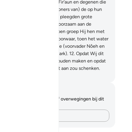
n die is overgebleven?
9
.
En Fir'aun en degenen die
 vóór hem waren en de (bewoners van) de op hun
ndamenten gekeerde steden pleegden grote
nden.
10
.
En zij waren ongehoorzaam aan de
odschapper van hun Heer. Toen groep Hij hen met
n krachtige bestraffing.
11
.
Voorwaar, toen het water
erstroomde, droegen Wij jullie (voorvader Nôeh en
n familie) in het vaartuig (de ark).
12
.
Opdat Wij dit
or jullie tot een vermaning zouden maken en opdat
n aandachtig oor er aandacht aan zou schenken.
fian S. Siregar
tities en reflecties
 hebt geen aantekeningen of overwegingen bij dit
s.
Leg je gedachten vast…