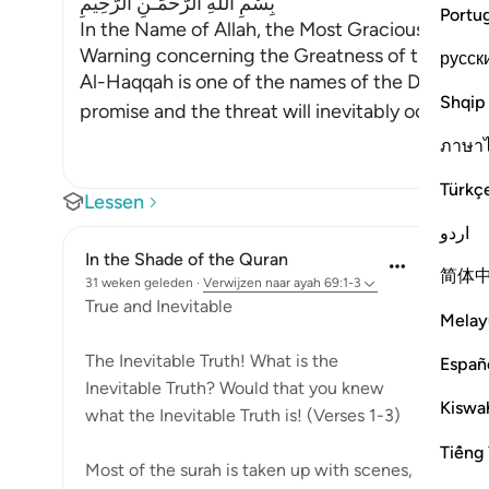
بِسْمِ اللَّهِ الرَّحْمَـنِ الرَّحِيمِ
Portu
In the Name of Allah, the Most Gracious, the Mo
Warning concerning the Greatness of the Day
русск
Al-Haqqah is one of the names of the Day of J
Shqip
promise and the threat will inevitably occ
…
Lees
ภาษา
Türkç
Lessen
اردو
In the Shade of the Quran
简体
31 weken geleden
·
Verwijzen naar
ayah 69:1-3
True and Inevitable
Melay
The Inevitable Truth! What is the
Españ
Inevitable Truth? Would that you knew
Kiswah
what the Inevitable Truth is! (Verses 1-3)
Tiếng 
Most of the surah is taken up with scenes,