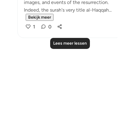
images, and events of the resurrection.
Indeed, the surah's very title al-Haqqah...
Bekijk meer
1
0
Lees meer lessen