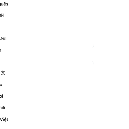
he
guês
st Merciful.
er
 of Judgement
ий
fu
udgement, because during it the
zo
 meer
Bo
ee
ไทย
Meer Tafsirs
ov
e
zij
Reflecties
vo
ee
ekaterina myachina
中文
-
So
3 weken geleden
·
Verwijzen naar
ayah 69:1-32
From Recitation to Reflection.
u
When Only Truth Remains.
No
ol
Je
If everything you rely on were taken away,
ver
ili
what would remain?
Isha Prayer · Surah Al-Haqqah (69:1–32)
Việt