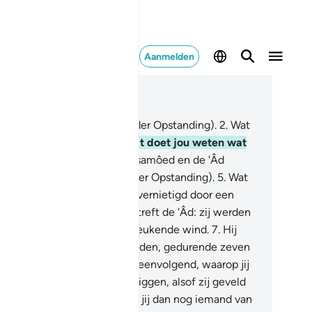
Aanmelden
es in context
fdstuk 69, Pagina 566, Juz 29
De verwezenlijking (de Dag der Opstanding).
2
.
Wat
 de verwezenlijking?
3
.
En wat doet jou weten wat
 verwezenlijking is?
4
.
De Tsamôed en de 'Âd
ochenden de ramp (de Dag der Opstanding).
5
.
Wat
 Tsmôed betreft: zij werden vernietigd door een
weldige kracht.
6
.
En wat betreft de 'Âd: zij werden
rnietigd door een razende, beukende wind.
7
.
Hij
llah) liet haar tegen hen woeden, gedurende zeven
chten en acht dagen, achtereenvolgend, waarop jij
 volk daar had kunnen zien liggen, alsof zij geveld
ren als palmstammen.
8
.
Zie jij dan nog iemand van