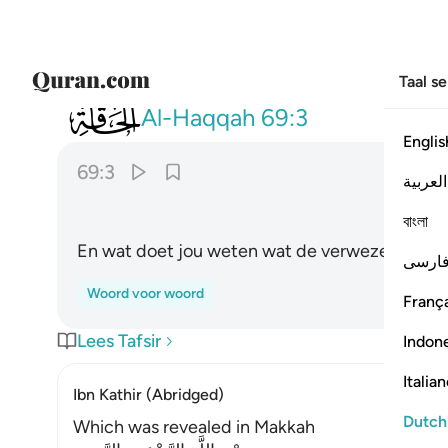
Taal s
069
وما ادراك ما الحاقة ٣
Al-Haqqah
69:3
Englis
69:3
العربية
বাংলা
En wat doet jou weten wat de verwezenlijking 
ارسی
Woord voor woord
França
Lees Tafsir
Indon
Italia
Ibn Kathir (Abridged)
Dutch
Which was revealed in Makkah