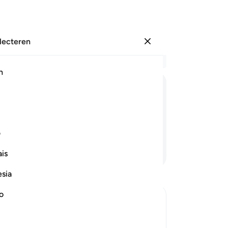
electeren
Aanmelden
Le
h
Hoo
1
.
ﲤ
ﲥ
ﲦ
ﲧ
ﲨ
is
de
is?
lo
ف
de
Lees verder
is
ge
ve
esia
(A
na
no
het
wa