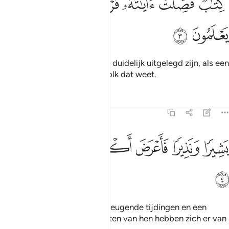
ﱈ
ﱉ
ﱊ
ﱋ
ﱌ
ﱍ
ِتَـٰبٌۭ فُصِّلَتْ ءَايَـٰتُهُۥ قُرْءَانًا عَرَبِيًّۭا لِّقَوْمٍۢ يَعْلَمُونَ ٣
ﱎ
ﱏ
Een Boek waarvan de Verzen duidelijk uitgelegd zijn, als een
Arabische Koran, voor een volk dat weet.
Tafseers
Lessen
Reflecties
41:4
ﱐ
ﱑ
ﱒ
ﱓ
شيرا ونذيرا فاعرض اكثرهم فهم لا يسمعون ٤
ﱔ
ﱕ
ﱖ
َشِيرًۭا وَنَذِيرًۭا فَأَعْرَضَ أَكْثَرُهُمْ فَهُمْ لَا يَسْمَعُونَ ٤
ﱗ
Als een verkondiger van verheugende tijdingen en een
waarschuwer, maar de meesten van hen hebben zich er van