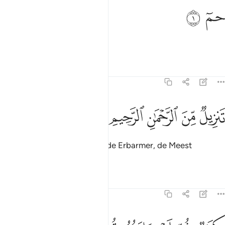
م ١
ﱁ
ﱂ
مٓ ١
Ha Mîm.
Tafseers
Lessen
Reflecties
41:2
ﱃ
ﱄ
ﱅ
نزيل من الرحمان الرحيم ٢
ﱆ
ﱇ
َنزِيلٌۭ مِّنَ ٱلرَّحْمَـٰنِ ٱلرَّحِيمِ ٢
(Dit is) een neerzending van de Erbarmer, de Meest
Barmhartige.
Tafseers
Lessen
Reflecties
41:3
تاب فصلت اياته قرانا عربيا لقوم يعلمون ٣