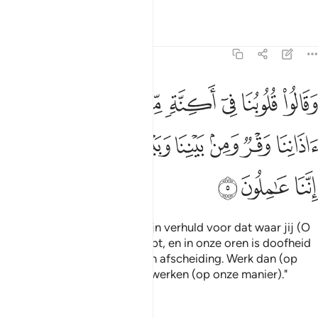
afgewend, zij luisteren niet.
Tafseers
Lessen
Reflecties
41:5
ﱘ
ﱙ
ﱚ
ﱛ
ﱜ
ﱝ
ﱞ
ﱟ
قالوا قلوبنا في اكنة مما تدعونا اليه وفي اذاننا وقر ومن بيننا وبينك حج
َقَالُوا۟ قُلُوبُنَا فِىٓ أَكِنَّةٍۢ مِّمَّا تَدْعُونَآ إِلَيْهِ وَفِىٓ ءَاذَانِنَا وَقْرٌۭ وَمِنۢ بَيْنِ
ﱠ
ﱡ
ﱢ
ﱣ
ﱤ
ﱥ
ﱦ
ﱧ
ﱨ
ﱩ
En zij zeiden: "Onze harten zijn verhuld voor dat waar jij (O
Moehammad) ons toe oproept, en in onze oren is doofheid
en tussen en ons en jou is een afscheiding. Werk dan (op
jouw manier), voorwaar, wij werken (op onze manier)."
Tafseers
Lessen
Reflecties