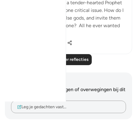
us by Allah SWT, we find a tender-hearted Prophet
who is concerned about one critical issue. How do I
get people to abandon false gods, and invite them
to the worship of Allah alone? All he ever wanted
was f...
Bekijk meer
24
5
330
Lees meer reflecties
Notities en reflecties
Je hebt geen aantekeningen of overwegingen bij dit
vers.
Leg je gedachten vast…