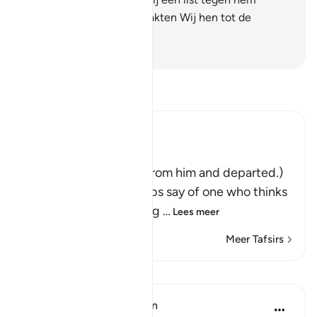
wensten te beramen maakten Wij hen tot de
allerlaagsten.
-
Sofian S. Siregar
Lees Tafsir
Ibn Kathir (Abridged)
فَتَوَلَّوْاْ عَنْهُ مُدْبِرِينَ
(So they turned away from him and departed.)
Qatadah said, "The Arabs say of one who thinks
deeply that he is looking
…
Lees meer
Meer Tafsirs
Lessen
In the Shade of the Quran