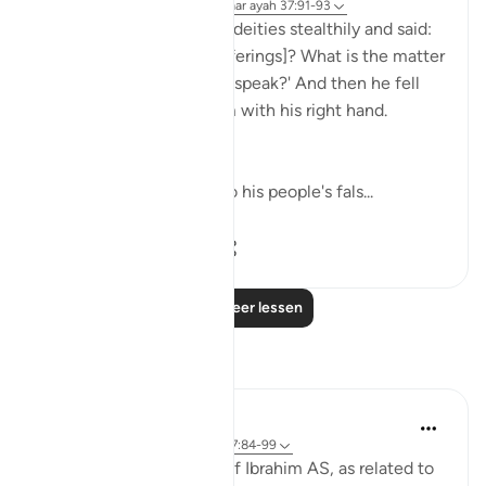
32 weken geleden
·
Verwijzen naar
ayah 37:91-93
He then approached the deities stealthily and said:
'Will you not eat [your offerings]? What is the matter
with you that you do not speak?' And then he fell
upon them, smiting them with his right hand.
(Verses 91-93)
Abraham went straight to his people's fals...
Bekijk meer
0
0
68
Lees meer lessen
Reflecties
Hammad Fahim
vorig jaar
·
Verwijzen naar
ayah 37:84-99
When we study the life of Ibrahim AS, as related to