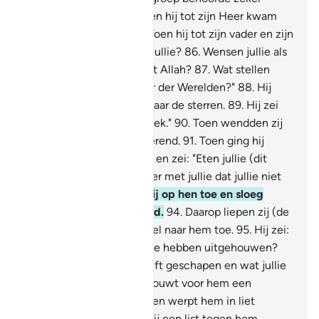
Ibrâhîm.
84
.
(Gedenk) toen hij tot zijn Heer kwam
met een zuiver hart.
85
.
Toen hij tot zijn vader en zijn
volk zei: "Wat aanbidden jullie?
86
.
Wensen jullie als
een verzinsel goden naast Allah?
87
.
Wat stellen
jullie je voor over de Heer der Werelden?"
88
.
Hij
keek toen een ogenblik naar de sterren.
89
.
Hij zei
toen: "Voorwaar, ik ben ziek."
90
.
Toen wendden zij
zich af, hem de rug toekerend.
91
.
Toen ging hij
heimelijk naar hun goden en zei: "Eten jullie (dit
voedsel) niet?
92
.
Wat is er met jullie dat jullie niet
spreken?"
93
.
Toen liep hij op hen toe en sloeg
(hen) met de rechterhand.
94
.
Daarop liepen zij (de
veelgodenaanbidders) snel naar hem toe.
95
.
Hij zei:
"Aanbidden jullie wat jullie hebben uitgehouwen?
96
.
Terwijl Allah jullie heeft geschapen en wat jullie
maken."
97
.
Zij zeiden: "Bouwt voor hem een
bouwwerk (brandstapel) en werpt hem in liet
laaiende vuur."
98
.
Toen zij een list tegen hem