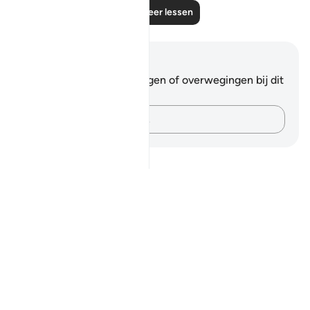
Lees meer lessen
Notities en reflecties
Je hebt geen aantekeningen of overwegingen bij dit
vers.
Leg je gedachten vast…
Notes
placeholders
close