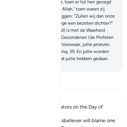
misdadigers.
35
.
Voorwaar, toen er tot hen gezegd
werd: "Er is geen god dan Allah," toen waren zij
hoogmoedig.
36
.
En zij zeggen: "Zullen wij dan onze
goden achterlaten vanwege een bezeten dichter?"
37
.
Nee! Hij (Moehammad) is met de Waarheid
gekomen en hij heeft de Gezondenen (de Profeten
vóór hem) bevestigd.
38
.
Voorwaar, jullie proeven
zeker de pijnlijke bestraffing.
39
.
En jullie worden
slechts vergolden voor wat jullie hebben gedaan.
-
Sofian S. Siregar
Lees Tafsir
Ibn Kathir (Abridged)
The arguing of the Idolators on the Day of
Resurrection
Allah tells us that the disbeliever will blame one