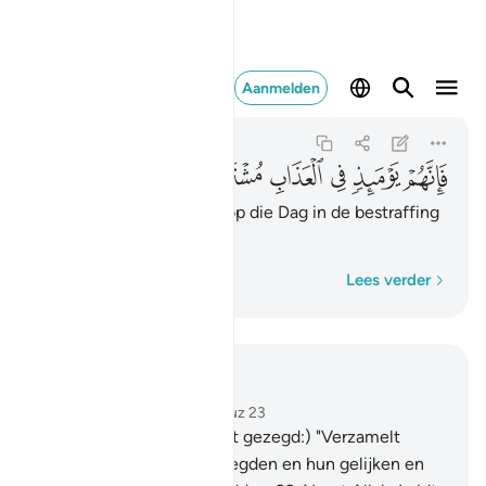
ذ في العذاب مشتركون ٣٣
Aanmelden
As-Saffat
37:33
37:33
ﱼ
ﱻ
ﱺ
ﱹ
ﱸ
ﱷ
Voorwaar, zij zullen dan op die Dag in de bestraffing
bijelkaar zijn.
Woord voor woord
Lees verder
Lees in context
Hoofdstuk 37, Pagina 447, Juz 23
22
.
(Tot de Engelen wordt gezegd:) "Verzamelt
degenen die onrecht pleegden en hun gelijken en