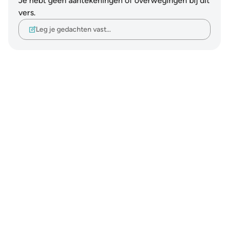
Je hebt geen aantekeningen of overwegingen bij dit
vers.
Leg je gedachten vast…
Notes
placeholders
close