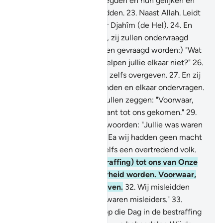
degenen die onrecht pleegden en hun gelijken en
wat zij plachten te aanbidden.
23
.
Naast Allah. Leidt
ben dan naar de weg naar Djahîm (de Hel).
24
.
En
houdt hen vast: voorwaar, zij zullen ondervraagd
worden."
25
.
(Er zal aan hen gevraagd worden:) "Wat
is er met jullie, waarom helpen jullie elkaar niet?"
26
.
Op die Dag zullen zij zich zelfs overgeven.
27
.
En zij
zullen zich tot elkaar wenden en elkaar ondervragen.
28
.
Zij (de volgelingen) zullen zeggen: "Voorwaar,
jullie zijn van de rechterkant tot ons gekomen."
29
.
Zij (de leiders) zullen antwoorden: "Jullie was waren
zelfs geen gelovigen.
30
.
Ea wij hadden geen macht
over jullie. Jullie waren zelfs een overtredend volk.
31
.
Het Woord (van bestraffing) tot ons van Onze
Heer zal daarom bewaarheid worden. Voorwaar,
wij zullen het zeker proeven.
32
.
Wij misleidden
jullie toen: voorwaar, wij waren misleiders."
33
.
Voorwaar, zij zullen dan op die Dag in de bestraffing