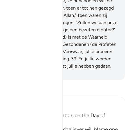
bijelkaar zijn.
34
.
Voorwaar, zo behandelen Wij de
misdadigers.
35
.
Voorwaar, toen er tot hen gezegd
werd: "Er is geen god dan Allah," toen waren zij
hoogmoedig.
36
.
En zij zeggen: "Zullen wij dan onze
goden achterlaten vanwege een bezeten dichter?"
37
.
Nee! Hij (Moehammad) is met de Waarheid
gekomen en hij heeft de Gezondenen (de Profeten
vóór hem) bevestigd.
38
.
Voorwaar, jullie proeven
zeker de pijnlijke bestraffing.
39
.
En jullie worden
slechts vergolden voor wat jullie hebben gedaan.
-
Sofian S. Siregar
Lees Tafsir
Ibn Kathir (Abridged)
The arguing of the Idolators on the Day of
Resurrection
Allah tells us that the disbeliever will blame one