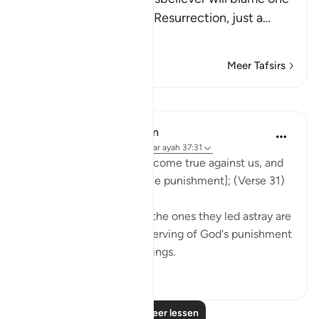
another in the arena of Resurrection, just a
…
Lees meer
Meer Tafsirs
Lessen
In the Shade of the Quran
31 weken geleden
·
Verwijzen naar
ayah 37:31
Now our Lord's word has come true against us, and
we are bound to taste [the punishment]; (Verse 31)
Both the misleaders and the ones they led astray are
in the same position, deserving of God's punishment
for not heeding the warnings.
0
0
Lees meer lessen