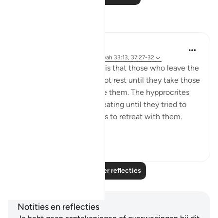
Reflecties
tareq abed
8 jaar geleden
·
Verwijzen naar
ayah 33:13, 37:27-32
One lesson to draw from is that those who leave the
obedience of Allah will not rest until they take those
who are on his obedience them. The hypprocrites
here couldnt stop at retreating until they tried to
convince the companions to retreat with them.
Maybe t...
Bekijk meer
1
0
Lees meer reflecties
Notities en reflecties