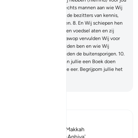
gezonden of zij waren slechts mannen aan wie Wij
openbaarden. Vraagt dan de bezitters van kennis,
indien jullie het Riet weten.
8
.
En Wij schiepen hen
niet met lichamen die geen voedsel aten en zij
leefden niet eeuwig.
9
.
Dawop vervulden Wij voor
ben de belofte en Wij redden ben en wie Wij
wensten. En Wij vemietigden de buitensporigen.
10
.
Voorzeker, Wij hebben aan jullie een Boek doen
neerdalen met daarin jullie eer. Begrijpom jullie het
niet?
-
Sofian S. Siregar
Lees Tafsir
Ibn Kathir (Abridged)
Which was revealed in Makkah
The Virtues of Surat Al-Anbiya'