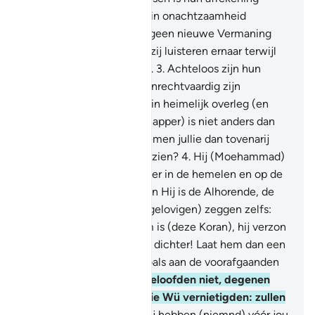
gekomen, terwijl zij zich in onachtzaamheid
afwenden.
2
.
En er komt geen nieuwe Vermaning
van hun Heer tot hen, of zij luisteren ernaar terwijl
zij er de spot mee drijven.
3
.
Achteloos zijn hun
harken. En degenen die onrechtvaardig zijn
verbergen (hun onrecht) in heimelijk overleg (en
zeggen:) "Deze (Boodschapper) is niet anders dan
een mens zoals jullie." Nemen jullie dan tovenarij
aan, terwijl jullie het doorzien?
4
.
Hij (Moehammad)
zei: "Mijn Heer weet wat er in de hemelen en op de
aarde gesproken wordt, en Hij is de Alhorende, de
Alwetende."
5
.
Zij (de ongelovigen) zeggen zelfs:
"Het verwardste gedroom is (deze Koran), hij verzon
hem zelfs, hij is zelfs een dichter! Laat hem dan een
Teken tot ons brengen zoals aan de voorafgaanden
gezonden werd!"'
6
.
Zij geloofden niet, degenen
vóór hen uit de steden die Wü vernietigden: zullen
zij dan geloven?
7
.
En Wij hebben (niemnd) vóór jou