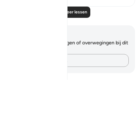
Lees meer lessen
Notities en reflecties
Je hebt geen aantekeningen of overwegingen bij dit
vers.
Leg je gedachten vast…
Notes
placeholders
close