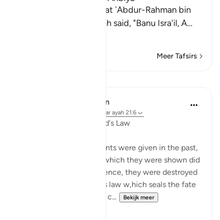
Al-Bukhari recorded that `Abdur-Rahman bin
Yazid said that `Abdullah said, "Banu Isra'il, A
…
Lees meer
Meer Tafsirs
Lessen
In the Shade of the Quran
31 weken geleden
·
Verwijzen naar
ayah 21:6
Miraculous Signs and God's Law
Miraculous signs and events were given in the past,
but the communities to which they were shown did
not believe as a result. Hence, they were destroyed
in accordance with God's law w,hich seals the fate
of any community which c...
Bekijk meer
0
0