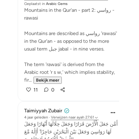
Geplaatst in
Arabic Gems
Mountains in the Qur'an - part 2: رواسي -
rawasi
Mountains are described as رواسي 'rawasi'
in the Qur'an - as opposed to the more
usual term جبل jabal - in nine verses.
The term 'rawasi' is derived from the
Arabic root 'r s w,' which implies stability,
fir...
Bekijk meer
11
0
Taimiyyah Zubair
4 jaar geleden
·
Verwijzen naar
ayah 27:61
أَمَّن جَعَلَ الْأَرْضَ قَرَارًا وَجَعَلَ خِلَالَهَا أَنْهَارًا وَجَعَلَ
لَهَا رَوَاسِيَ وَجَعَلَ بَيْنَ الْبَحْرَيْنِ حَاجِزًا ۗ أَإِلَٰهٌ مَّعَ