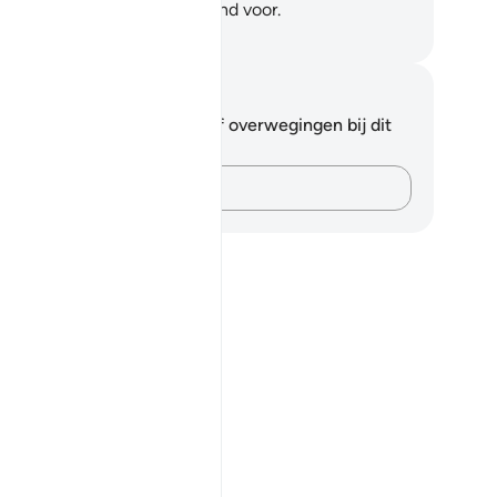
ekerheid, zij zijn er zelfs blind voor.
fian S. Siregar
tities en reflecties
 hebt geen aantekeningen of overwegingen bij dit
s.
Leg je gedachten vast…