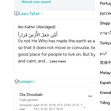
Woord voor woord
Portu
русск
Lees Tafsir
Shqip
Ibn Kathir (Abridged)
ภาษา
أَمَّن جَعَلَ الاٌّرْضَ قَرَاراً
(Is not He Who has made the earth as a fixed a
Türkç
so that it does not move or convulse, because if
اردو
good place for people to live on. But by His g
and calm, and
…
Lees meer
简体
Melay
Lessen
Españ
Kiswah
Ola Shoubaki
3 jaar geleden
·
Tiếng 
Verwijzen
ayah 41:10, 15:19, 13:3, 27:61, 21:31, 7
naar
7:27, 31:10, 50:7, 16:15