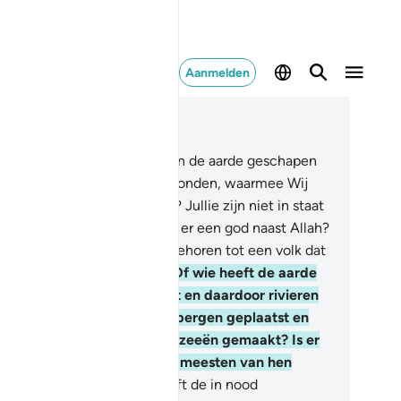
Aanmelden
es in context
fdstuk 27, Pagina 382, Juz 20
.
Of wie heeft de hemelen en de aarde geschapen
 water uit de hemel neergezonden, waarmee Wij
chtige tuinen doen groeien? Jullie zijn niet in staat
ar bomen te doen groeien. Is er een god naast Allah?
lnee, zij (die dit beweren) behoren tot een volk dat
wijkt (van de Waarheid).
61
.
Of wie heeft de aarde
s een verblijfplaats gemaakt en daardoor rivieren
trokken en daarop stevige bergen geplaatst en
n scheiding tussen de twee zeeën gemaakt? Is er
n god naast Allah? Maar de meesten van hen
ten het niet.
62
.
Of wie heeft de in nood