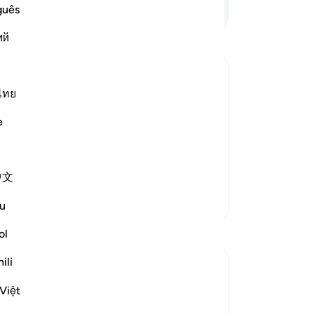
ve
Lees verder
guês
he
ий
ge
naa
ve
du
ไทย
wi
bode,) meaning, stable and stationary,
e
Ba
 it were to do so, it would not be a
Ve
race and mercy, He has made it smooth
to
中文
hee
on
Meer Tafsirs
u
ee
Reflecties
jul
ol
"N
ili
R. Ebied
op
5 jaar geleden
·
Verwijzen naar
ayah 27:60-65
zi
Việt
Those moments of solitude,
Hie