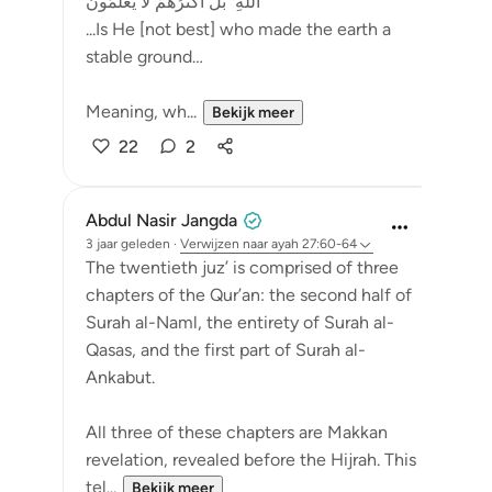
اللَّهِ ۚ بَلْ أَكْثَرُهُمْ لَا يَعْلَمُونَ
...Is He [not best] who made the earth a
stable ground…
Meaning, wh...
Bekijk meer
22
2
Abdul Nasir Jangda
3 jaar geleden
·
Verwijzen naar
ayah 27:60-64
The twentieth juz’ is comprised of three
chapters of the Qur’an: the second half of
Surah al-Naml, the entirety of Surah al-
Qasas, and the first part of Surah al-
Ankabut.
All three of these chapters are Makkan
revelation, revealed before the Hijrah. This
tel...
Bekijk meer