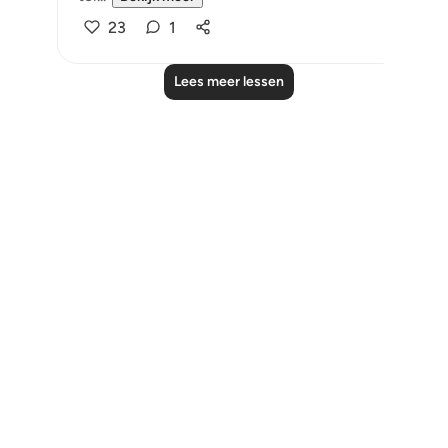
23
1
Lees meer lessen
Notes
placeholders
close