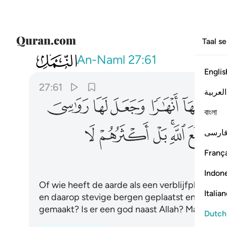
Taal s
027
امن جعل الارض قرارا وجعل خلالها انها
An-Naml
27:61
Englis
27:61
العربية
ﲔ
ﲕ
ﲖ
ﲗ
ﲘ
বাংলা
ﲞ
ﲟ
ﲠﲡ
ﲢ
ﲣ
ﲤ
ارسی
França
Indon
Of wie heeft de aarde als een verblijfplaats g
Italia
en daarop stevige bergen geplaatst en een sc
gemaakt? Is er een god naast Allah? Maar de m
Dutch