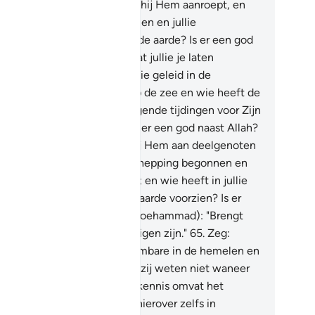
rkerende verhoord, wanneer hij Hem aanroept, en
t onheil van hem weggenomen en jullie
volmachtigden gemaakt op de aarde? Is er een god
st Allah? En weinig is het dat jullie je laten
rmanen!
63
.
Of wie heeft jullie geleid in de
isternissen op het land en op de zee en wie heeft de
nden als dragers van verheugende tijdingen voor Zijn
rmhartigheid uitgestuurd? Is er een god naast Allah?
rheven is Allah boven wat zij Hem aan deelgenoten
ekennen!
64
.
Of wie is de schepping begonnen en
ft haar vervolgens herhaald; en wie heeft in jullie
derhoud uit de hemel en de aarde voorzien? Is er
n god naast Allah? Zeg (O Moehammad): "Brengt
lie bewijs, als jullie waarachtigen zijn."
65
.
Zeg:
iemand kent het onwaarneembare in de hemelen en
 dc aarde, behalve Allah." En zij weten niet waneer
j worden opgewekt.
66
.
Hun kennis omvat het
rnamaals niet. Zij verkeren hierover zelfs in